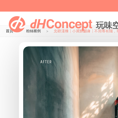
首頁
粉絲案例
北歐淺橡｜小資族翻身｜不用等有錢，