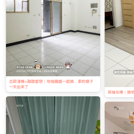
北歐淺橡×甜甜愛戀｜地板牆面一起換，家的樣子
一天出來了
英倫灰橡｜換