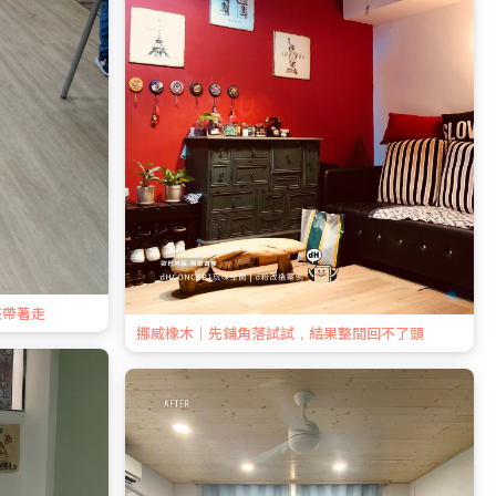
整帶著走
挪威橡木｜先鋪角落試試，結果整間回不了頭