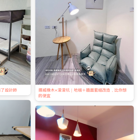
請了設計師
挪威橡木×濛濛坑｜地板＋牆面套組改造，比你想
的便宜