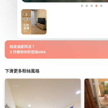
和這個家同派？
3 分鐘測你的空間dNA
下滑更多粉絲風格