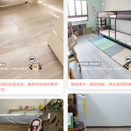
屋族的秘密武器：搬家時地板完整帶
挪威橡木｜換地板後，朋友都問我
拿回