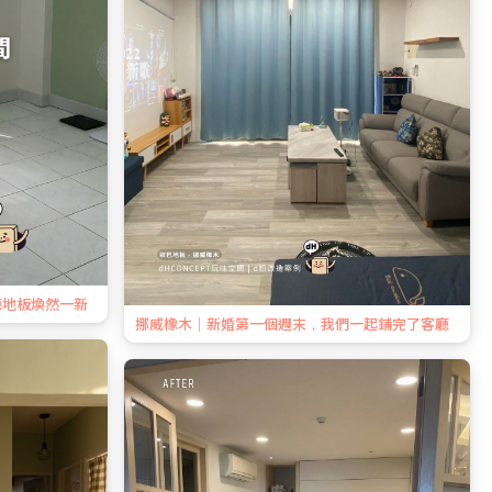
廳地板煥然一新
挪威橡木｜新婚第一個週末，我們一起鋪完了客廳