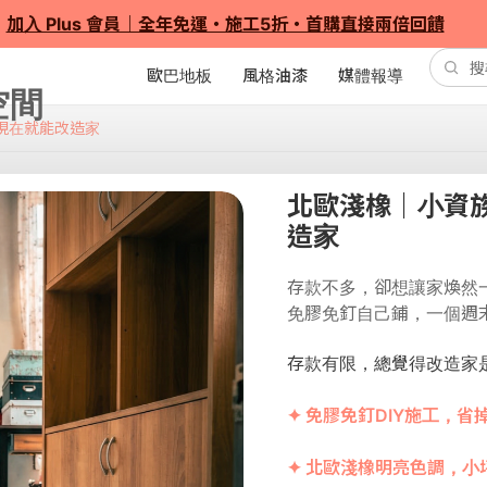
加入 Plus 會員｜全年免運・施工5折・首購直接兩倍回饋
歐巴地板
風格油漆
媒體報導
現在就能改造家
北歐淺橡｜小資
造家
存款不多，卻想讓家煥然
免膠免釘自己鋪，一個週
存款有限，總覺得改造家
✦ 免膠免釘DIY施工，
✦ 北歐淺橡明亮色調，小