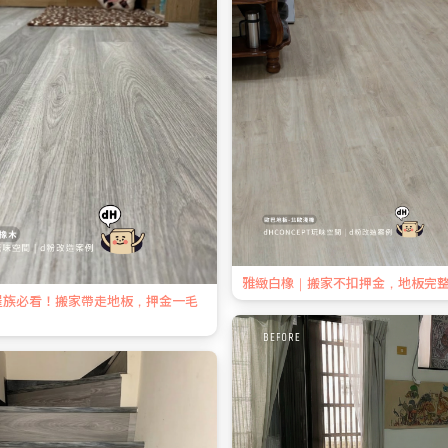
雅緻白橡｜搬家不扣押金，地板完
屋族必看！搬家帶走地板，押金一毛