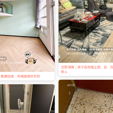
北歐淺橡｜孩子在地板上爬、坐、
放心
三隻貓住過，地板還是好好的