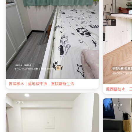
挪威橡木｜舊地板不拆，直接蓋新生活
尼西亞柚木｜