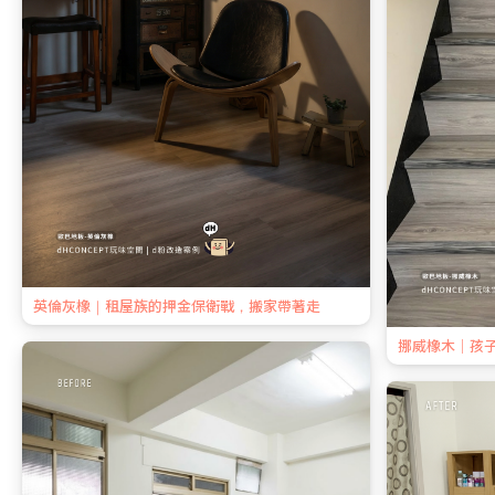
英倫灰橡｜租屋族的押金保衛戰，搬家帶著走
挪威橡木｜孩