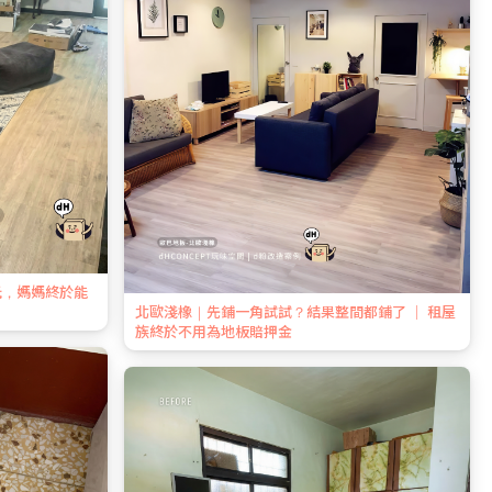
玩，媽媽終於能
北歐淺橡｜先鋪一角試試？結果整間都鋪了 ｜ 租屋
族終於不用為地板賠押金