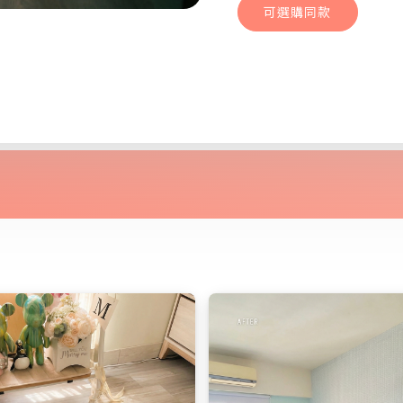
可選購同款
北歐淺橡｜小資
家
可選購同款