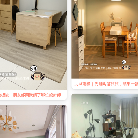
北歐淺橡｜先鋪角落試試，結果一
地板後，朋友都問我請了哪位設計師