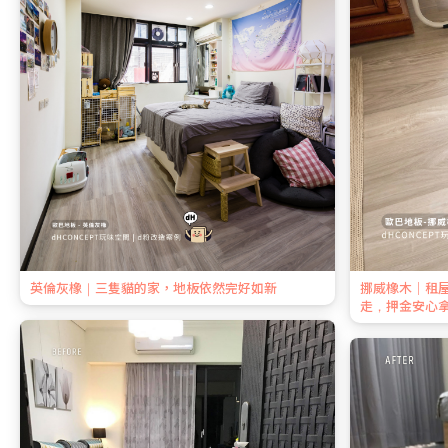
英倫灰橡｜三隻貓的家，地板依然完好如新
挪威橡木｜租
走，押金安心