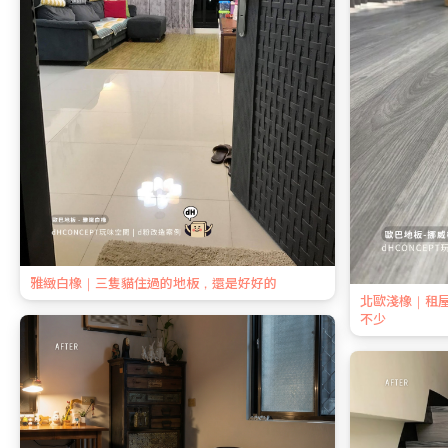
雅緻白橡｜三隻貓住過的地板，還是好好的
北歐淺橡｜租
不少