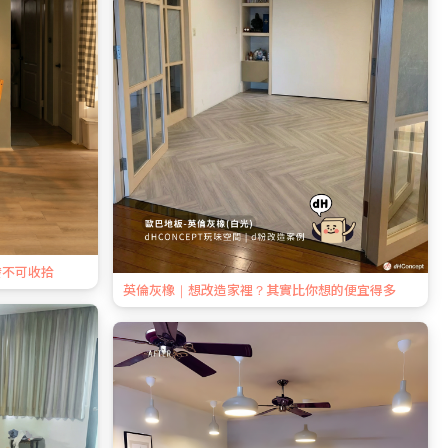
發不可收拾
英倫灰橡｜想改造家裡？其實比你想的便宜得多