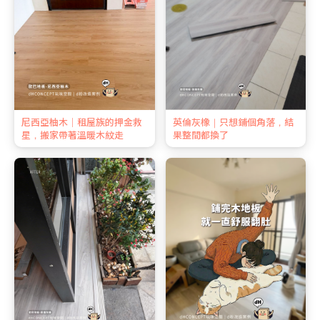
尼西亞柚木｜租屋族的押金救
英倫灰橡｜只想鋪個角落，結
星，搬家帶著溫暖木紋走
果整間都換了