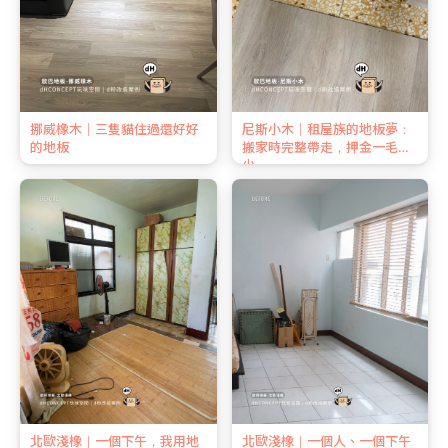
挪威橡木｜三隻貓住過還好好
尼斯小木｜租屋族的地板夢：
的地板
搬家時完整帶走，押金一毛不
少
北歐淺橡｜一個下午，我用地
北歐淺橡｜一個人、一個下午