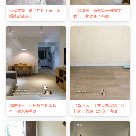
英倫灰橡｜孩子在地上玩，媽
北歐淺橡｜新婚第一個週末，
媽終於能放心
我們一起鋪完了客廳
挪威橡木｜租屋族的押金救
尼斯小木｜朋友以為我請了設
星，搬家帶著走
計師，其實只是換了地板