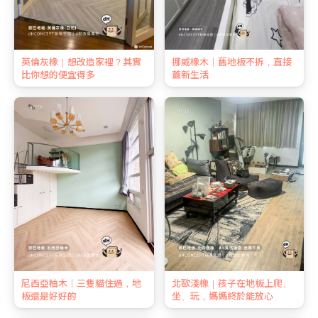
英倫灰橡｜想改造家裡？其實
挪威橡木｜舊地板不拆，直接
比你想的便宜得多
蓋新生活
尼西亞柚木｜三隻貓住過，地
北歐淺橡｜孩子在地板上爬、
板還是好好的
坐、玩，媽媽終於能放心