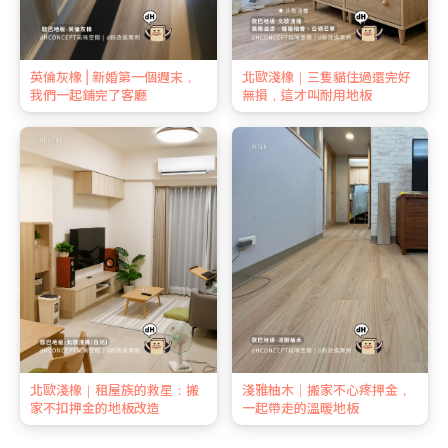
英倫灰橡 | 新婚第一個週末，
北歐淺橡｜三隻貓住過還完好
我們一起鋪完了客廳
無損，這才叫耐用地板
北歐淺橡｜租屋族的救星：搬
淺雅柚木｜搬家不心疼押金，
家不扣押金的地板改造
一起帶走的溫暖地板