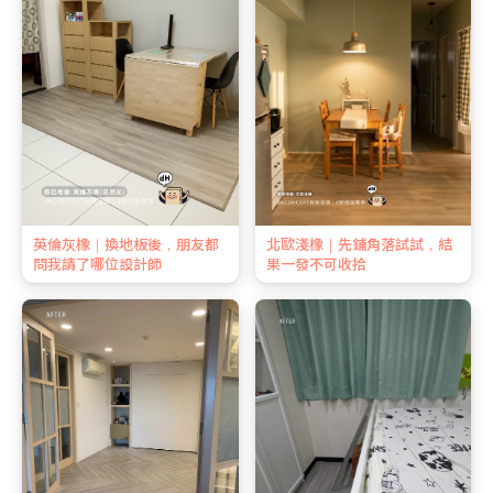
英倫灰橡｜換地板後，朋友都
北歐淺橡｜先鋪角落試試，結
問我請了哪位設計師
果一發不可收拾