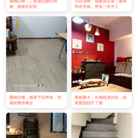
雅緻白橡｜三隻貓住過的地
北歐淺橡｜租屋族必看！搬家
板，還是好好的
帶走地板，押金一毛不少
雅緻白橡｜搬家不扣押金，地
挪威橡木｜先鋪角落試試，結
板完整帶著走
果整間回不了頭