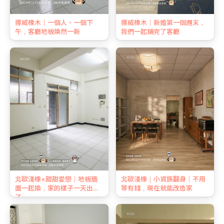
挪威橡木｜一個人、一個下
挪威橡木｜新婚第一個週末，
午，客廳地板煥然一新
我們一起鋪完了客廳
北歐淺橡×甜甜愛戀｜地板牆
北歐淺橡｜小資族翻身｜不用
面一起換，家的樣子一天出來
等有錢，現在就能改造家
了