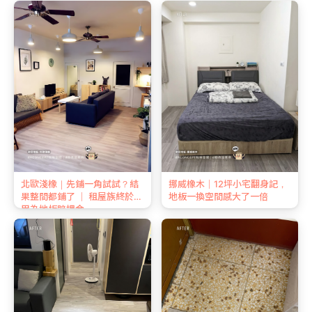
北歐淺橡｜先鋪一角試試？結
挪威橡木｜12坪小宅翻身記，
果整間都鋪了 ｜ 租屋族終於不
地板一換空間感大了一倍
用為地板賠押金