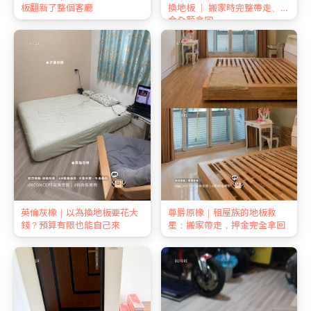
板翻新了整個客廳
換地板 ｜ 搬家時完整帶走、押
金全額拿回
英倫灰橡｜以為換地板要花大
尊爵原橡｜租屋族的地板救
錢？預算有限也能自己來
星：搬家帶走，押金完全拿回