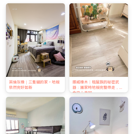
英倫灰橡｜三隻貓的家，地板
挪威橡木｜租屋族的秘密武
依然完好如新
器：搬家時地板完整帶走，押
金安心拿回