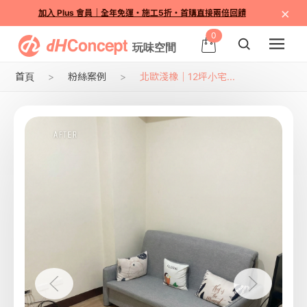
×
加入 Plus 會員｜全年免運・施工5折・首購直接兩倍回饋
0
首頁
粉絲案例
北歐淺橡｜12坪小宅...