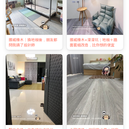
挪威橡木｜換地板後，朋友都
挪威橡木×濛濛坑｜地板＋牆
問我請了設計師
面套組改造，比你想的便宜