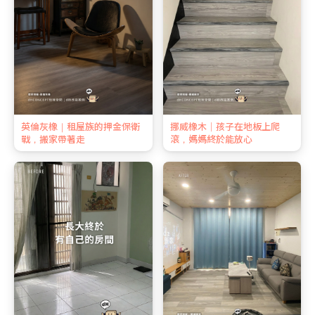
英倫灰橡｜租屋族的押金保衛
挪威橡木｜孩子在地板上爬
戰，搬家帶著走
滾，媽媽終於能放心