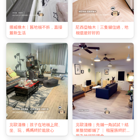
挪威橡木｜舊地板不拆，直接
尼西亞柚木｜三隻貓住過，地
蓋新生活
板還是好好的
北歐淺橡｜孩子在地板上爬、
北歐淺橡｜先鋪一角試試？結
坐、玩，媽媽終於能放心
果整間都鋪了 ｜ 租屋族終於不
用為地板賠押金