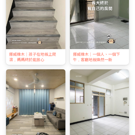
挪威橡木｜孩子在地板上爬
挪威橡木｜一個人、一個下
滾，媽媽終於能放心
午，客廳地板煥然一新