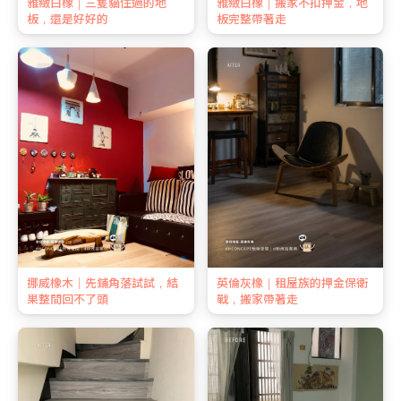
雅緻白橡｜三隻貓住過的地
雅緻白橡｜搬家不扣押金，地
板，還是好好的
板完整帶著走
挪威橡木｜先鋪角落試試，結
英倫灰橡｜租屋族的押金保衛
果整間回不了頭
戰，搬家帶著走