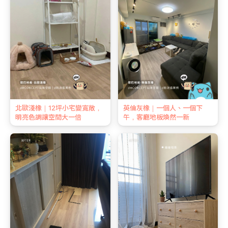
北歐淺橡｜12坪小宅變寬敞，
英倫灰橡｜一個人、一個下
明亮色調讓空間大一倍
午，客廳地板煥然一新