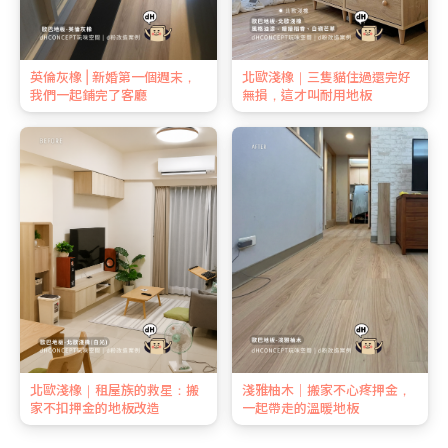
英倫灰橡 | 新婚第一個週末，
北歐淺橡｜三隻貓住過還完好
我們一起鋪完了客廳
無損，這才叫耐用地板
北歐淺橡｜租屋族的救星：搬
淺雅柚木｜搬家不心疼押金，
家不扣押金的地板改造
一起帶走的溫暖地板