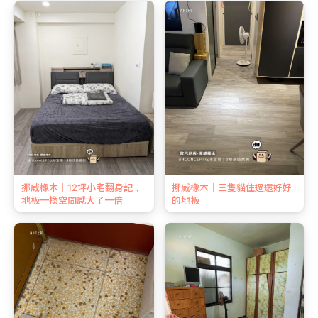
挪威橡木｜12坪小宅翻身記，
挪威橡木｜三隻貓住過還好好
地板一換空間感大了一倍
的地板