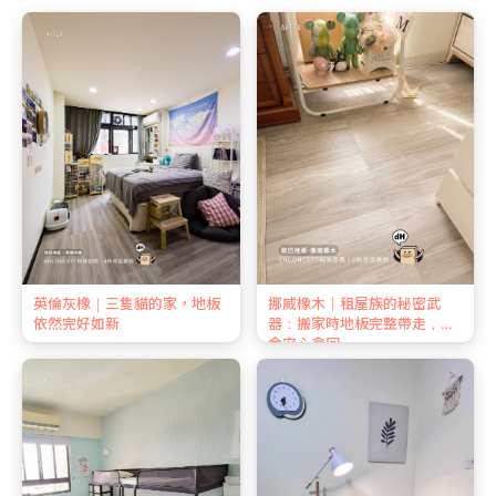
英倫灰橡｜三隻貓的家，地板
挪威橡木｜租屋族的秘密武
依然完好如新
器：搬家時地板完整帶走，押
金安心拿回