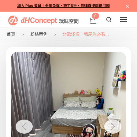
×
加入 Plus 會員｜全年免運・施工5折・首購直接兩倍回饋
0
首頁
粉絲案例
北歐淺橡｜租屋族必看...