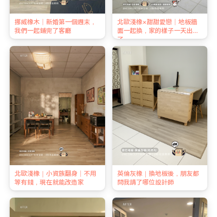
挪威橡木｜新婚第一個週末，
北歐淺橡×甜甜愛戀｜地板牆
我們一起鋪完了客廳
面一起換，家的樣子一天出來
了
北歐淺橡｜小資族翻身｜不用
英倫灰橡｜換地板後，朋友都
等有錢，現在就能改造家
問我請了哪位設計師