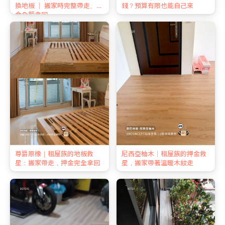
換地板 ｜ 搬家時完整帶走、押
錢？預算有限也能自己來
金全額拿回
尊爵原橡｜租屋族的地板救
尼西亞柚木｜租屋族的押金救
星：搬家帶走，押金完全拿回
星，搬家帶著溫暖木紋走