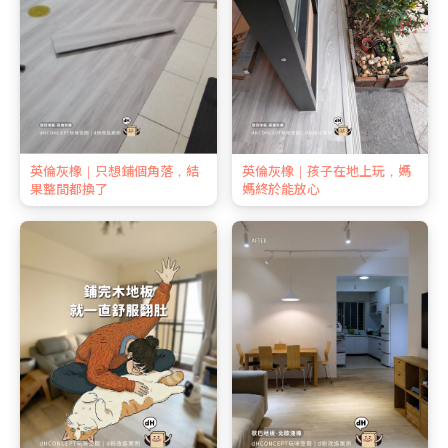
英倫灰橡｜只想鋪個角落，結
英倫灰橡｜孩子在地上玩，媽
果整間都換了
媽終於能放心