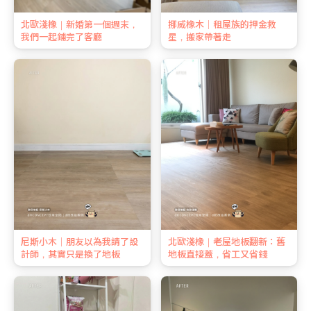
北歐淺橡｜新婚第一個週末，
挪威橡木｜租屋族的押金救
我們一起鋪完了客廳
星，搬家帶著走
尼斯小木｜朋友以為我請了設
北歐淺橡｜老屋地板翻新：舊
計師，其實只是換了地板
地板直接蓋，省工又省錢