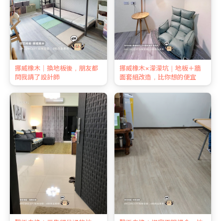
挪威橡木｜換地板後，朋友都
挪威橡木×濛濛坑｜地板＋牆
問我請了設計師
面套組改造，比你想的便宜