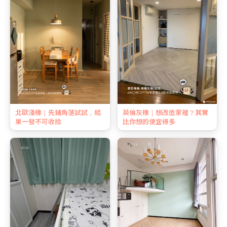
北歐淺橡｜先鋪角落試試，結
英倫灰橡｜想改造家裡？其實
果一發不可收拾
比你想的便宜得多