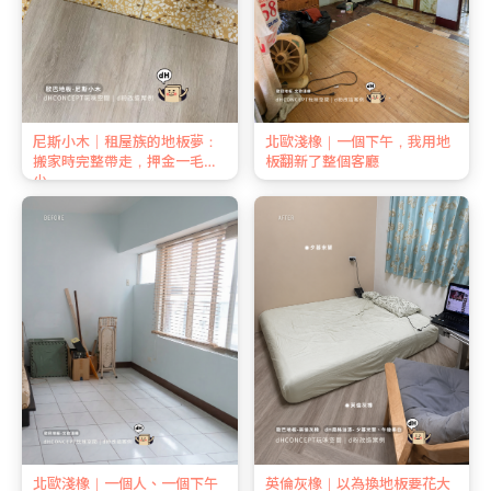
尼斯小木｜租屋族的地板夢：
北歐淺橡｜一個下午，我用地
搬家時完整帶走，押金一毛不
板翻新了整個客廳
少
北歐淺橡｜一個人、一個下午
英倫灰橡｜以為換地板要花大