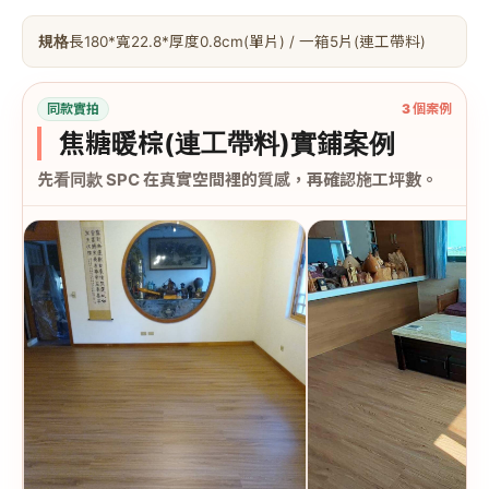
規格
長180*寬22.8*厚度0.8cm(單片) / 一箱5片(連工帶料)
同款實拍
3 個案例
焦糖暖棕(連工帶料)實鋪案例
先看同款 SPC 在真實空間裡的質感，再確認施工坪數。