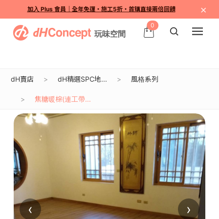
×
加入 Plus 會員｜全年免運・施工5折・首購直接兩倍回饋
0
dH賣店
dH精選SPC地...
風格系列
焦糖暖棕(連工帶...
‹
›