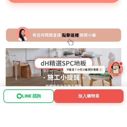
不確定？小花小編幫你看看
✕
LINE 諮詢
加入購物車
首頁
地圖
空間dNA
我的