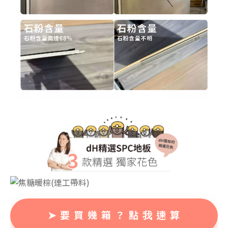
➤ 要 買 幾 箱 ？ 點 我 速 算