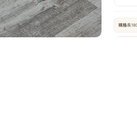
規格
長18
同款實拍
砂
先看同款