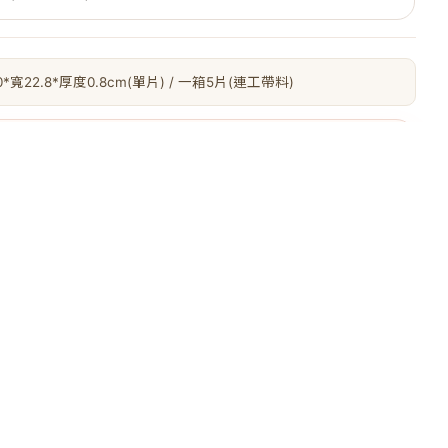
0*寬22.8*厚度0.8cm(單片) / 一箱5片(連工帶料)
2 個案例
岩暖灰(連工帶料)實鋪案例
 SPC 在真實空間裡的質感，再確認施工坪數。