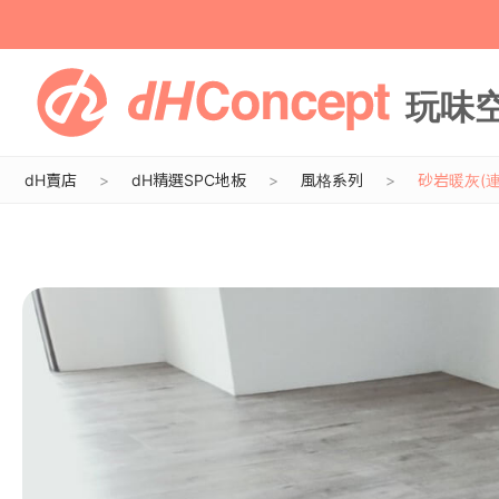
dH賣店
dH精選SPC地板
風格系列
砂岩暖灰(