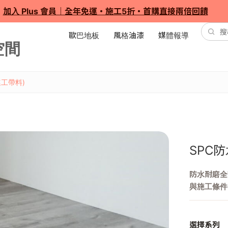
加入 Plus 會員｜全年免運・施工5折・首購直接兩倍回饋
歐巴地板
風格油漆
媒體報導
連工帶料)
SPC
防水耐磨全
與施工條件
選擇系列