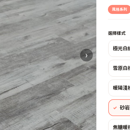
風格系列
選擇樣式
極光白
›
雪原白
暖陽淺
砂岩
焦糖暖