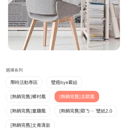
第 1 張，共 1 張
選擇系列
限時活動專區
壁癌bye套組
[熱銷完售]鄉村風
[熱銷完售]北歐風
[熱銷完售]童趣風
[熱銷完售]歐ㄋㄧˋ壁紙2.0
[熱銷完售]文青清新