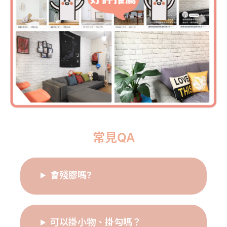
常見QA
會殘膠嗎?
可以掛小物、掛勾嗎？