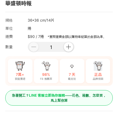
華盛頓時報
規格
36*36 cm/14片
單位
捲
運費
$90 / 7捲
*實際運費金額以購物車結算的金額為準。
數量
7萬+
98%
7 天
正品
家庭實證
FB 推薦率
鑑賞期
品牌保固
LINE 客服立即為你服務
急著開工？
——花色、箱數、怎麼買，
馬上幫你算