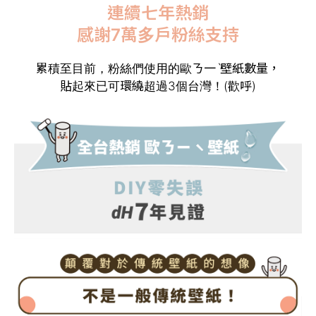
連續七年熱銷
感謝7萬多戶粉絲支持
累積至目前，粉絲們使用的歐ㄋ一ˋ壁紙數量，
貼起來已可環繞超過3個台灣！(歡呼)