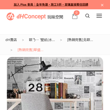
×
加入 Plus 會員｜全年免運・施工5折・首購直接兩倍回饋
0
dH賣店
歐ㄋㄧˋ壁紙(水...
[熱銷完售]北歐...
[熱銷完售]華盛...