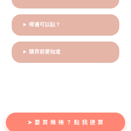
哪邊可以貼？
購買前要知道
➤ 要 買 幾 捲 ？ 點 我 速 算