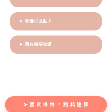
哪邊可以貼？
購買前要知道
➤ 要 買 幾 捲 ？ 點 我 速 算