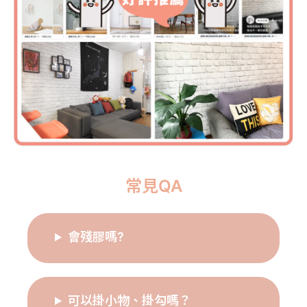
常見QA
會殘膠嗎?
可以掛小物、掛勾嗎？