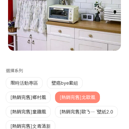
第 1 張，共 1 張
選擇系列
限時活動專區
壁癌bye套組
[熱銷完售]鄉村風
[熱銷完售]北歐風
[熱銷完售]童趣風
[熱銷完售]歐ㄋㄧˋ壁紙2.0
[熱銷完售]文青清新