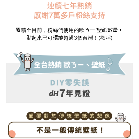
連續七年熱銷
感謝7萬多戶粉絲支持
累積至目前，粉絲們使用的歐ㄋ一ˋ壁紙數量，
貼起來已可環繞超過3個台灣！(歡呼)