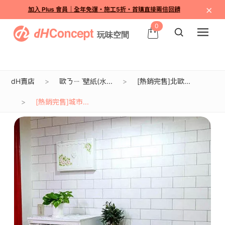
×
加入 Plus 會員｜全年免運・施工5折・首購直接兩倍回饋
0
dH賣店
歐ㄋㄧˋ壁紙(水...
[熱銷完售]北歐...
[熱銷完售]城市...