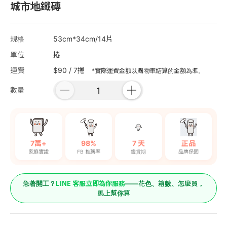
城市地鐵磚
規格
53cm*34cm/14片
單位
捲
運費
$90 / 7捲
*實際運費金額以購物車結算的金額為準。
數量
7萬+
98%
7 天
正品
家庭實證
FB 推薦率
鑑賞期
品牌保固
LINE 客服立即為你服務
急著開工？
——花色、箱數、怎麼買，
馬上幫你算