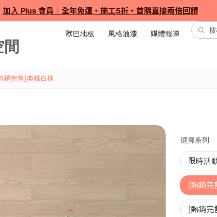
加入 Plus 會員｜全年免運・施工5折・首購直接兩倍回饋
歐巴地板
風格油漆
媒體報導
[熱銷完售]典雅白橡
選擇系列
限時活
[熱銷完
[熱銷完