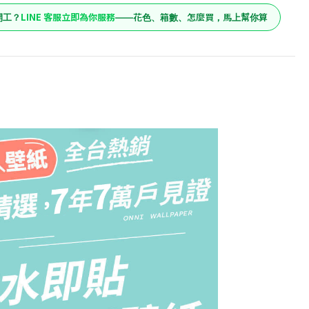
LINE 客服立即為你服務
開工？
——花色、箱數、怎麼買，馬上幫你算
827
原價
橡
659
預購價
加入購物車