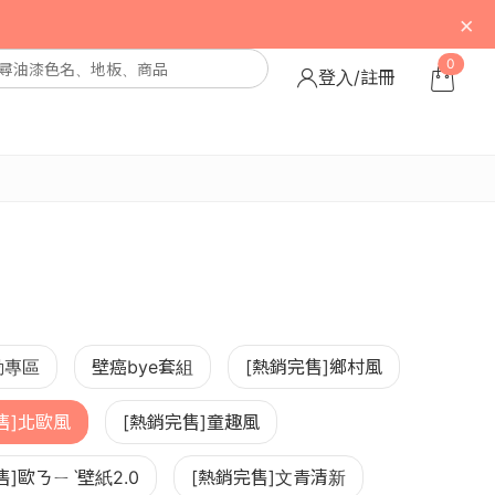
×
0
登入/註冊
動專區
壁癌bye套組
[熱銷完售]鄉村風
售]北歐風
[熱銷完售]童趣風
售]歐ㄋㄧˋ壁紙2.0
[熱銷完售]文青清新