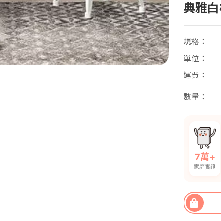
典雅白
規格
單位
運費
數量
7萬+
家庭實證