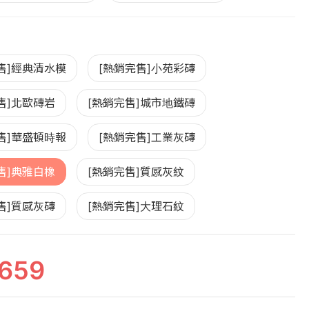
售]經典清水模
[熱銷完售]小苑彩磚
售]北歐磚岩
[熱銷完售]城市地鐵磚
售]華盛頓時報
[熱銷完售]工業灰磚
售]典雅白橡
[熱銷完售]質感灰紋
售]質感灰磚
[熱銷完售]大理石紋
659