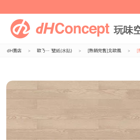
dH賣店
歐ㄋㄧˋ壁紙(水貼)
[熱銷完售]北歐風