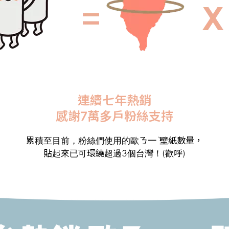
連續七年熱銷
感謝7萬多戶粉絲支持
累積至目前，粉絲們使用的歐ㄋ一ˋ壁紙數量，
貼起來已可環繞超過3個台灣！(歡呼)