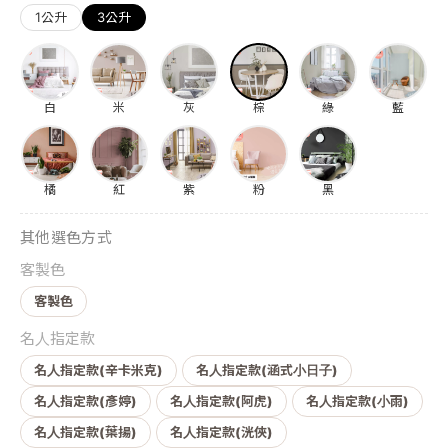
1公升
3公升
白
米
灰
棕
綠
藍
橘
紅
紫
粉
黑
其他選色方式
客製色
客製色
名人指定款
名人指定款(辛卡米克)
名人指定款(涵式小日子)
名人指定款(彥婷)
名人指定款(阿虎)
名人指定款(小雨)
名人指定款(葉揚)
名人指定款(洸俠)