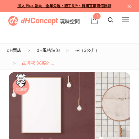
×
加入 Plus 會員｜全年免運・施工5折・首購直接兩倍回饋
0
dH賣店
dH風格油漆
棕（3公升）
品牌款 98度的...