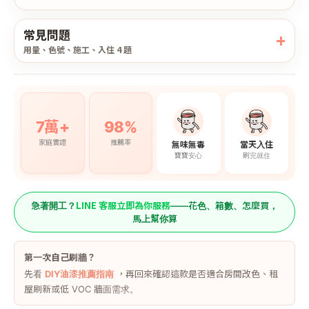
常見問題
用量、色號、施工、入住 4 題
7萬+
98%
家庭實證
推薦率
無味無毒
當天入住
寶寶安心
刷完就住
LINE 客服立即為你服務
急著開工？
——花色、箱數、怎麼買，
馬上幫你算
第一次自己刷牆？
先看
DIY油漆推薦指南
，再回來確認這款是否適合房間改色、租
屋刷新或低 VOC 牆面需求。