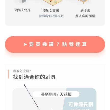
➤ 要 買 幾 罐 ？ 點 我 速 算