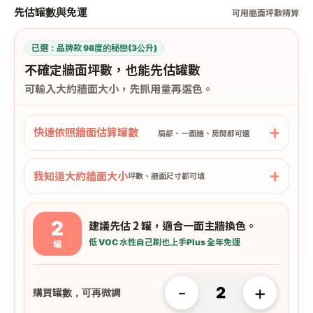
先估罐數與免運
可用牆面坪數精算
已選：
品牌款 98度的秘戀(3公升)
不確定牆面坪數，也能先估罐數
可輸入大約牆面大小，先抓用量再選色。
快速依照牆面估算罐數
局部、一面牆、房間都可選
我知道大約牆面大小
坪數、牆面尺寸都可填
2
建議先估 2 罐，適合一面主牆換色。
低 VOC 水性
自己刷也上手
Plus 全年免運
罐
-
+
購買罐數，可再微調