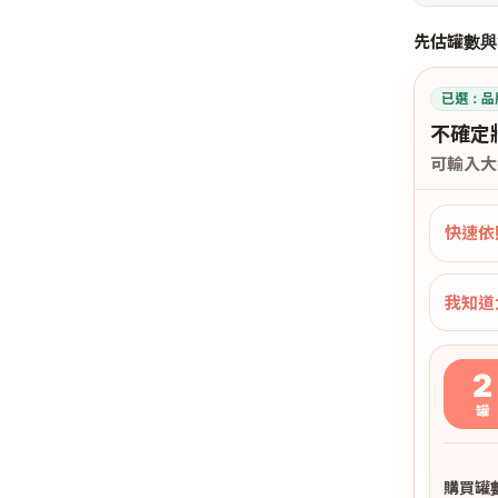
先估罐數與
已選：
品
不確定
可輸入大
快速依
我知道
2
罐
購買罐