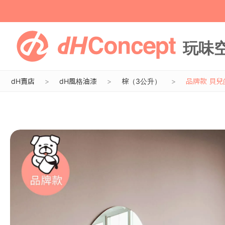
dH賣店
dH風格油漆
棕（3公升）
品牌款 貝兒