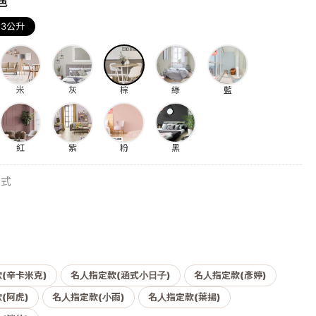
色
3公升
米
灰
棕
綠
藍
紅
紫
粉
黑
方式
(辛卡米克)
名人指定款(涵式小日子)
名人指定款(彥婷)
(阿虎)
名人指定款(小雨)
名人指定款(葉揚)