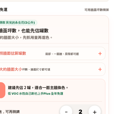
免運
可用牆面坪數精算
牌款 貝兒的永生花(3公升)
牆面坪數，也能先估罐數
約牆面大小，先抓用量再選色。
照牆面估算罐數
局部、一面牆、房間都可選
大約牆面大小
坪數、牆面尺寸都可填
建議先估 2 罐，適合一面主牆換色。
低 VOC 水性
自己刷也上手
Plus 全年免運
-
+
數，可再微調