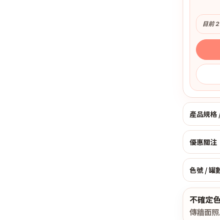
目前 
產品規格 
優惠關注：
色號 / 罐
不確定
傳牆面照