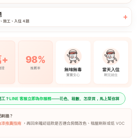
題
、施工、入住 4 題
萬+
98%
實證
推薦率
無味無毒
當天入住
寶寶安心
刷完就住
LINE 客服立即為你服務
開工？
——花色、箱數、怎麼買，馬上幫你算
己刷牆？
Y油漆推薦指南
，再回來確認這款是否適合房間改色、租屋刷新或低 VOC
。