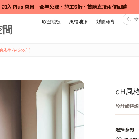
加入 Plus 會員｜全年免運・施工5折・首購直接兩倍回饋
歐巴地板
風格油漆
媒體報導
的永生花(3公升)
dH風
設計師特調
選擇系列