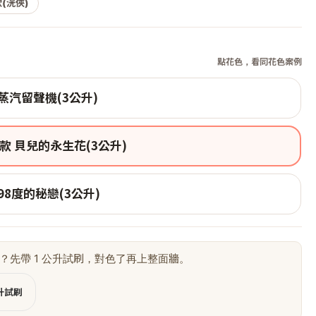
(洸俠)
點花色，看同花色案例
蒸汽留聲機(3公升)
款 貝兒的永生花(3公升)
98度的秘戀(3公升)
？先帶 1 公升試刷，對色了再上整面牆。
公升試刷