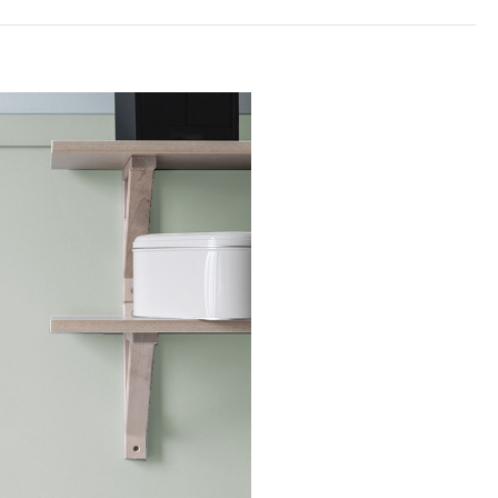
1680
原價
 貝兒的永生花
1350
預購價
)
加入購物車