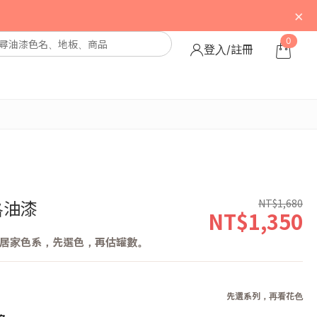
×
0
登入/註冊
NT$1,680
格油漆
NT$1,350
居家色系，先選色，再估罐數。
先選系列，再看花色