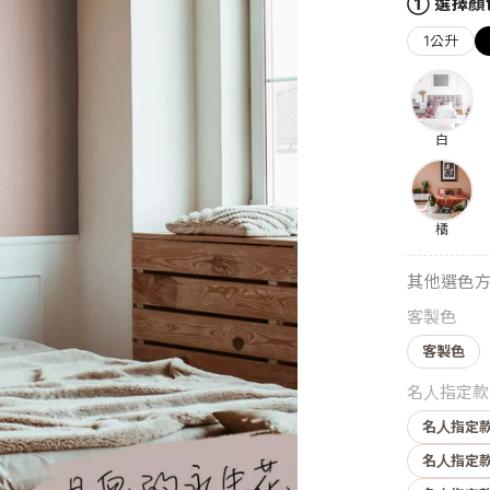
① 選擇顏
1公升
白
橘
其他選色
客製色
客製色
名人指定款
名人指定款
名人指定款