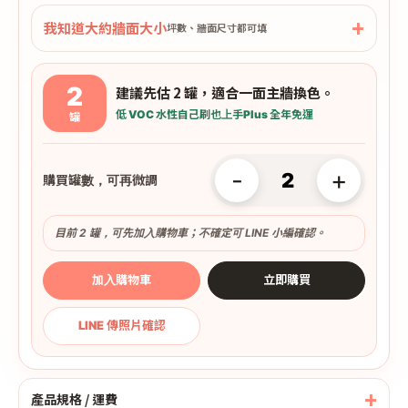
我知道大約牆面大小
坪數、牆面尺寸都可填
2
建議先估 2 罐，適合一面主牆換色。
低 VOC 水性
自己刷也上手
Plus 全年免運
罐
-
+
購買罐數，可再微調
目前 2 罐，可先加入購物車；不確定可 LINE 小編確認。
加入購物車
立即購買
LINE 傳照片確認
產品規格 / 運費