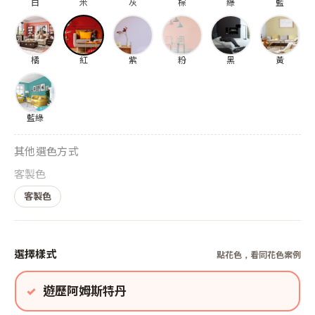
白
米
灰
棕
綠
藍
橘
紅
紫
粉
黑
黃
藍綠
其他選色方式
客製色
客製色
選擇樣式
點花色，看同花色案例
遊歷阿姆斯特丹