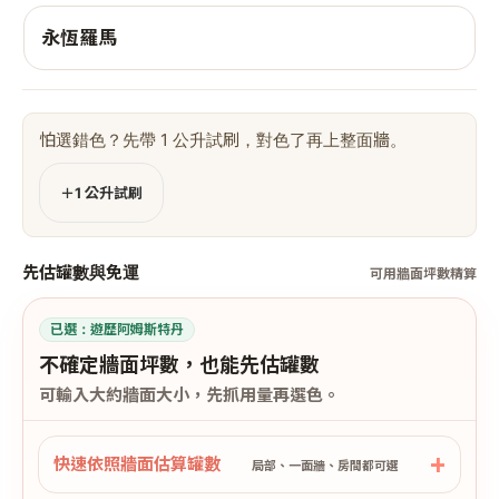
永恆羅馬
怕選錯色？先帶 1 公升試刷，對色了再上整面牆。
＋1 公升試刷
先估罐數與免運
可用牆面坪數精算
已選：
遊歷阿姆斯特丹
不確定牆面坪數，也能先估罐數
可輸入大約牆面大小，先抓用量再選色。
快速依照牆面估算罐數
局部、一面牆、房間都可選