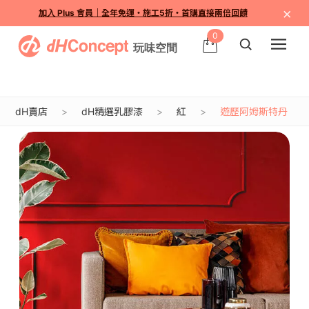
×
加入 Plus 會員｜全年免運・施工5折・首購直接兩倍回饋
0
dH賣店
dH精選乳膠漆
紅
遊歷阿姆斯特丹