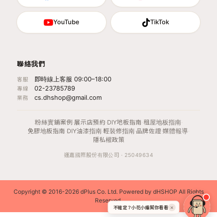
YouTube
TikTok
聯絡我們
即時線上客服 09:00–18:00
客服
02-23785789
專線
cs.dhshop@gmail.com
業務
粉絲實鋪案例
·
展示店預約
·
DIY地板指南
·
租屋地板指南
·
免膠地板指南
·
DIY油漆指南
·
輕裝修指南
·
品牌佐證
·
媒體報導
·
隱私權政策
運嘉國際股份有限公司 · 25049634
Copyright © 2016-2026 dPlus Co. Ltd. Powered by dHSHOP All Rights
Reserved.
不確定？小花小編幫你看看
✕