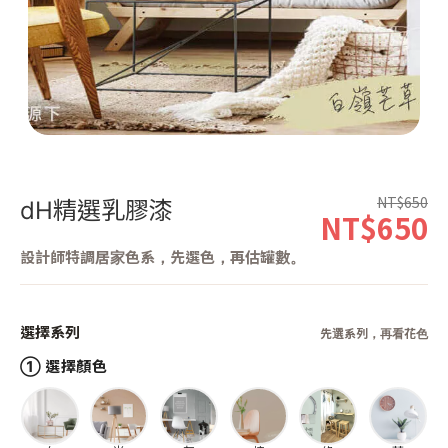
第 1 張，共 1 張
NT$650
dH精選乳膠漆
NT$650
設計師特調居家色系，先選色，再估罐數。
選擇系列
先選系列，再看花色
① 選擇顏色