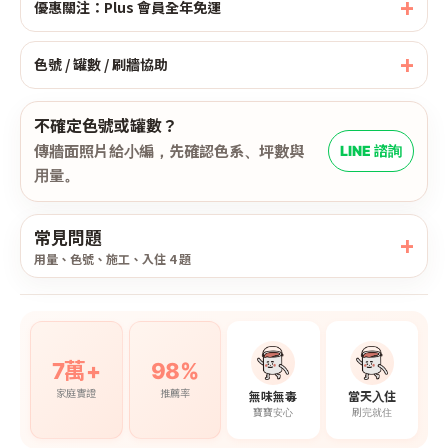
優惠關注：Plus 會員全年免運
色號 / 罐數 / 刷牆協助
不確定色號或罐數？
傳牆面照片給小編，先確認色系、坪數與
LINE 諮詢
用量。
常見問題
用量、色號、施工、入住 4 題
7萬+
98%
家庭實證
推薦率
無味無毒
當天入住
寶寶安心
刷完就住