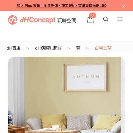
×
加入 Plus 會員｜全年免運・施工5折・首購直接兩倍回饋
0
dH賣店
dH精選乳膠漆
黃
白嶺芒草