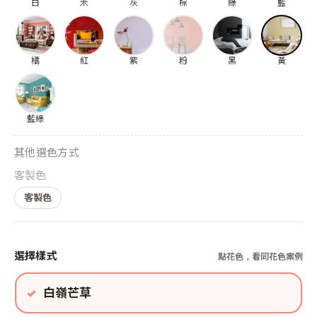
白
米
灰
棕
綠
藍
橘
紅
紫
粉
黑
黃
藍綠
其他選色方式
客製色
客製色
選擇樣式
點花色，看同花色案例
白嶺芒草