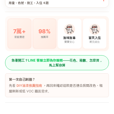
用量、色號、施工、入住 4 題
7萬+
98%
家庭實證
推薦率
無味無毒
當天入住
寶寶安心
刷完就住
LINE 客服立即為你服務
急著開工？
——花色、箱數、怎麼買，
馬上幫你算
第一次自己刷牆？
先看
DIY油漆推薦指南
，再回來確認這款是否適合房間改色、租
屋刷新或低 VOC 牆面需求。