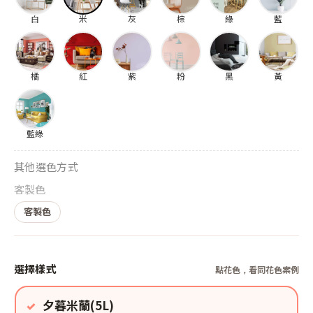
白
米
灰
棕
綠
藍
橘
紅
紫
粉
黑
黃
藍綠
其他選色方式
客製色
客製色
選擇樣式
點花色，看同花色案例
夕暮米蘭(5L)