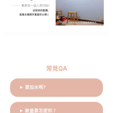
常見QA
要加水嗎?
數量要怎麼抓？