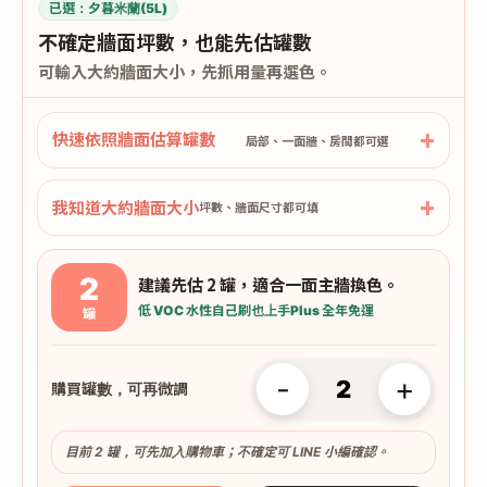
已選：
夕暮米蘭(5L)
不確定牆面坪數，也能先估罐數
可輸入大約牆面大小，先抓用量再選色。
快速依照牆面估算罐數
局部、一面牆、房間都可選
我知道大約牆面大小
坪數、牆面尺寸都可填
2
建議先估 2 罐，適合一面主牆換色。
低 VOC 水性
自己刷也上手
Plus 全年免運
罐
-
+
購買罐數，可再微調
目前 2 罐，可先加入購物車；不確定可 LINE 小編確認。