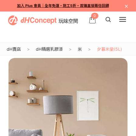
×
加入 Plus 會員｜全年免運・施工5折・首購直接兩倍回饋
0
dH賣店
dH精選乳膠漆
米
夕暮米蘭(5L)