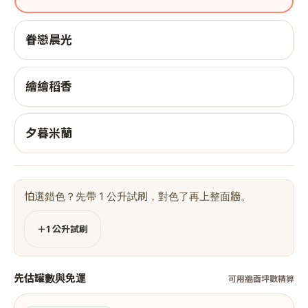
眷戀晨光
繪繪稻香
夕暮米蘭
怕選錯色？先帶 1 公升試刷，對色了再上整面牆。
＋1 公升試刷
先估罐數與免運
可用牆面坪數精算