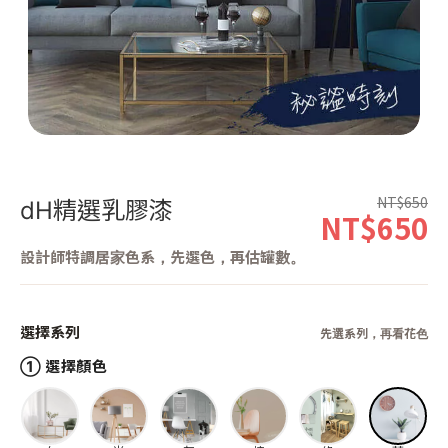
第 1 張，共 1 張
NT$650
dH精選乳膠漆
NT$650
設計師特調居家色系，先選色，再估罐數。
選擇系列
先選系列，再看花色
① 選擇顏色