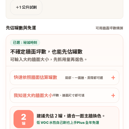
＋1 公升試刷
先估罐數與免運
可用牆面坪數精算
已選：
秘謐時刻
不確定牆面坪數，也能先估罐數
可輸入大約牆面大小，先抓用量再選色。
快速依照牆面估算罐數
局部、一面牆、房間都可選
我知道大約牆面大小
坪數、牆面尺寸都可填
2
建議先估 2 罐，適合一面主牆換色。
低 VOC 水性
自己刷也上手
Plus 全年免運
罐