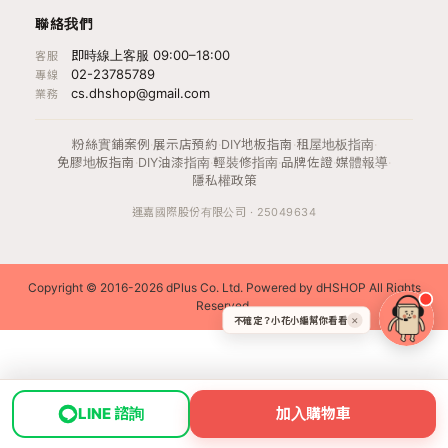
聯絡我們
即時線上客服 09:00–18:00
客服
02-23785789
專線
cs.dhshop@gmail.com
業務
粉絲實鋪案例
·
展示店預約
·
DIY地板指南
·
租屋地板指南
·
免膠地板指南
·
DIY油漆指南
·
輕裝修指南
·
品牌佐證
·
媒體報導
·
隱私權政策
運嘉國際股份有限公司 · 25049634
Copyright © 2016-2026 dPlus Co. Ltd. Powered by dHSHOP All Rights
Reserved.
不確定？小花小編幫你看看
✕
LINE 諮詢
加入購物車
首頁
地圖
空間dNA
我的