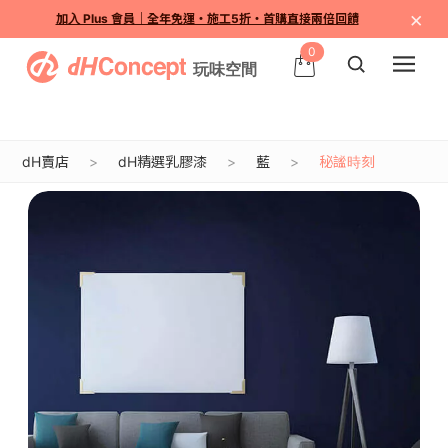
×
加入 Plus 會員｜全年免運・施工5折・首購直接兩倍回饋
0
dH賣店
dH精選乳膠漆
藍
秘謐時刻