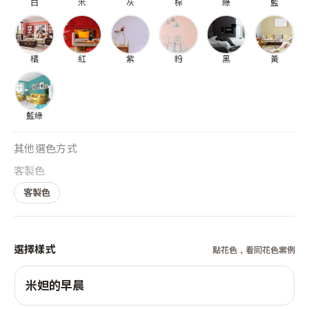
白
米
灰
棕
綠
藍
橘
紅
紫
粉
黑
黃
藍綠
其他選色方式
客製色
客製色
選擇樣式
點花色，看同花色案例
米妲的早晨