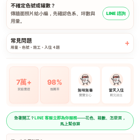
不確定色號或罐數？
傳牆面照片給小編，先確認色系、坪數與
LINE 諮詢
用量。
常見問題
用量、色號、施工、入住 4 題
7萬+
98%
家庭實證
推薦率
無味無毒
當天入住
寶寶安心
刷完就住
LINE 客服立即為你服務
急著開工？
——花色、箱數、怎麼買，
馬上幫你算