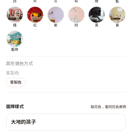
白
米
灰
棕
綠
藍
橘
紅
紫
粉
黑
黃
藍綠
其他選色方式
客製色
客製色
選擇樣式
點花色，看同花色案例
大地的孩子