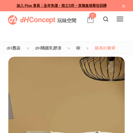
×
加入 Plus 會員｜全年免運・施工5折・首購直接兩倍回饋
0
dH賣店
dH精選乳膠漆
棕
路易的奢華