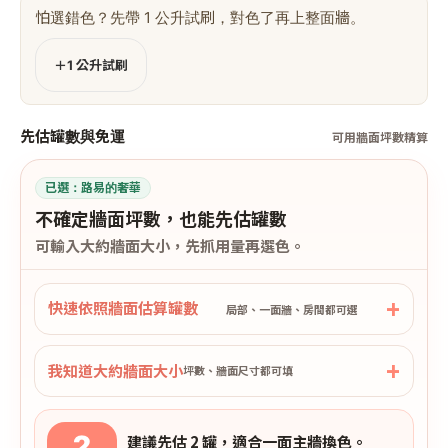
怕選錯色？先帶 1 公升試刷，對色了再上整面牆。
＋1 公升試刷
先估罐數與免運
可用牆面坪數精算
已選：
路易的奢華
不確定牆面坪數，也能先估罐數
可輸入大約牆面大小，先抓用量再選色。
快速依照牆面估算罐數
局部、一面牆、房間都可選
我知道大約牆面大小
坪數、牆面尺寸都可填
2
建議先估 2 罐，適合一面主牆換色。