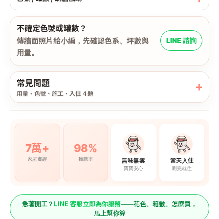
不確定色號或罐數？
傳牆面照片給小編，先確認色系、坪數與
LINE 諮詢
用量。
常見問題
用量、色號、施工、入住 4 題
7萬+
98%
家庭實證
推薦率
無味無毒
當天入住
寶寶安心
刷完就住
LINE 客服立即為你服務
急著開工？
——花色、箱數、怎麼買，
馬上幫你算