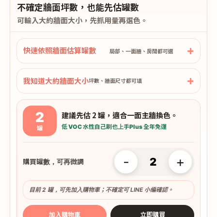
不確定牆面坪數，也能先估罐數
可輸入大約牆面大小，先抓用量再選色。
快速依照牆面估算罐數
局部、一面牆、房間都可選
我知道大約牆面大小
坪數、牆面尺寸都可填
2
建議先估 2 罐，適合一面主牆換色。
低 VOC 水性
自己刷也上手
Plus 全年免運
罐
-
+
購買罐數，可再微調
目前 2 罐，可先加入購物車；不確定可 LINE 小編確認。
加入購物車
立即購買