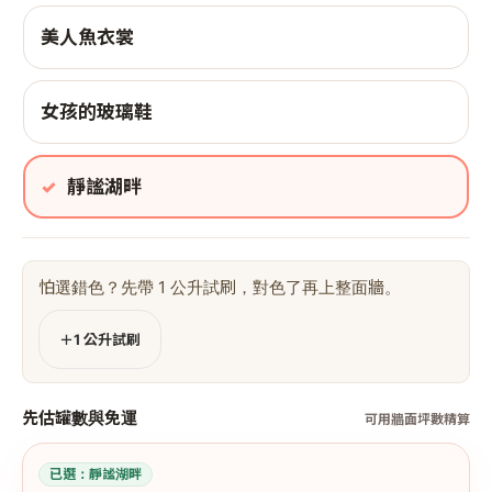
美人魚衣裳
女孩的玻璃鞋
靜謐湖畔
怕選錯色？先帶 1 公升試刷，對色了再上整面牆。
＋1 公升試刷
先估罐數與免運
可用牆面坪數精算
已選：
靜謐湖畔