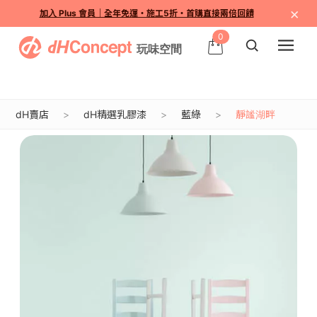
×
加入 Plus 會員｜全年免運・施工5折・首購直接兩倍回饋
0
dH賣店
dH精選乳膠漆
藍綠
靜謐湖畔