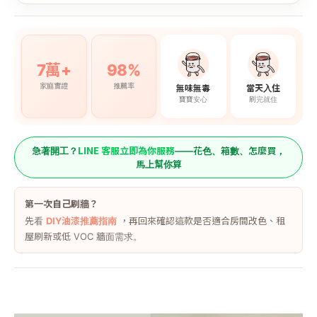
7萬+
98%
家庭實證
推薦率
無味無毒
當天入住
寶寶安心
刷完就住
LINE 客服立即為你服務
急著開工？
——花色、箱數、怎麼買，
馬上幫你算
第一次自己刷牆？
先看
DIY油漆推薦指南
，再回來確認這款是否適合房間改色、租
屋刷新或低 VOC 牆面需求。