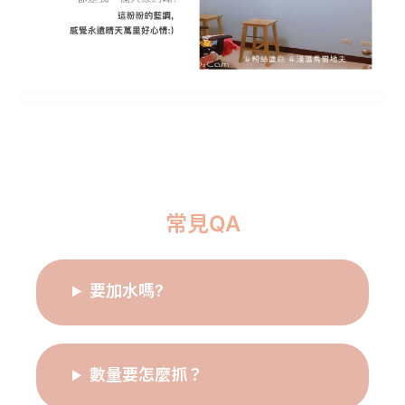
常見QA
要加水嗎?
數量要怎麼抓？