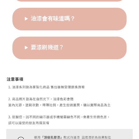
油漆會有味道嗎？
要漆刷幾道？