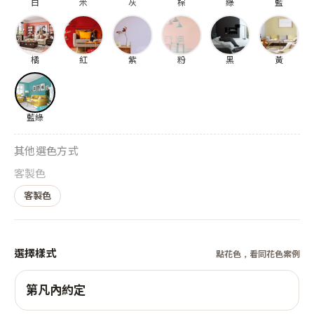
白
米
灰
棕
綠
藍
橘
紅
紫
粉
黑
黃
藍綠
其他選色方式
客製色
客製色
選擇樣式
點花色，看同花色案例
第凡內約定