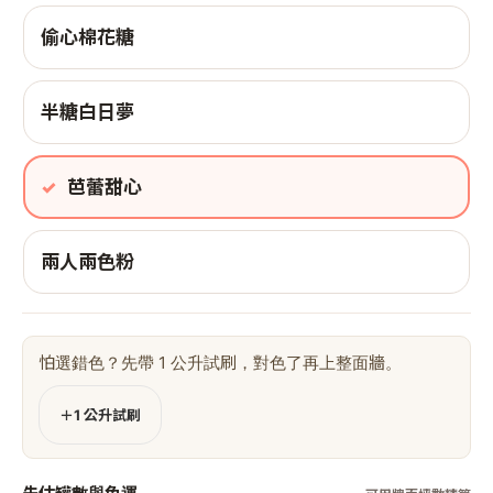
偷心棉花糖
半糖白日夢
芭蕾甜心
兩人兩色粉
怕選錯色？先帶 1 公升試刷，對色了再上整面牆。
＋1 公升試刷