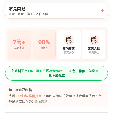
常見問題
用量、色號、施工、入住 4 題
7萬+
98%
家庭實證
推薦率
無味無毒
當天入住
寶寶安心
刷完就住
LINE 客服立即為你服務
急著開工？
——花色、箱數、怎麼買，
馬上幫你算
第一次自己刷牆？
先看
DIY油漆推薦指南
，再回來確認這款是否適合房間改色、租
屋刷新或低 VOC 牆面需求。