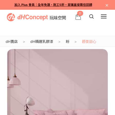
×
加入 Plus 會員｜全年免運・施工5折・首購直接兩倍回饋
0
dH賣店
dH精選乳膠漆
粉
芭蕾甜心