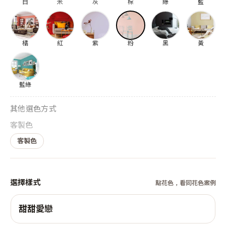
白
米
灰
棕
綠
藍
橘
紅
紫
粉
黑
黃
藍綠
其他選色方式
客製色
客製色
選擇樣式
點花色，看同花色案例
甜甜愛戀