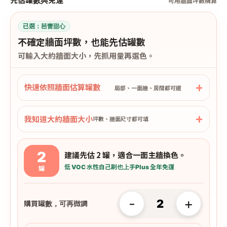
先估罐數與免運
可用牆面坪數精算
已選：
芭蕾甜心
不確定牆面坪數，也能先估罐數
可輸入大約牆面大小，先抓用量再選色。
快速依照牆面估算罐數
局部、一面牆、房間都可選
我知道大約牆面大小
坪數、牆面尺寸都可填
2
建議先估 2 罐，適合一面主牆換色。
低 VOC 水性
自己刷也上手
Plus 全年免運
罐
-
+
購買罐數，可再微調