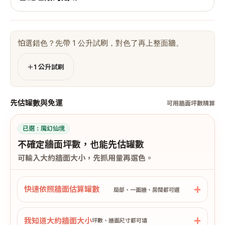
怕選錯色？先帶 1 公升試刷，對色了再上整面牆。
＋1 公升試刷
先估罐數與免運
可用牆面坪數精算
已選：
魔幻仙境
不確定牆面坪數，也能先估罐數
可輸入大約牆面大小，先抓用量再選色。
快速依照牆面估算罐數
局部、一面牆、房間都可選
我知道大約牆面大小
坪數、牆面尺寸都可填