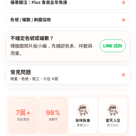
優惠關注：Plus 會員全年免運
色號 / 罐數 / 刷牆協助
不確定色號或罐數？
傳牆面照片給小編，先確認色系、坪數與
LINE 諮詢
用量。
常見問題
用量、色號、施工、入住 4 題
7萬+
98%
家庭實證
推薦率
無味無毒
當天入住
寶寶安心
刷完就住