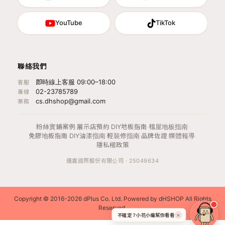
YouTube
TikTok
聯絡我們
即時線上客服 09:00–18:00
客服
02-23785789
專線
cs.dhshop@gmail.com
業務
粉絲實鋪案例
·
展示店預約
·
DIY地板指南
·
租屋地板指南
·
免膠地板指南
·
DIY油漆指南
·
輕裝修指南
·
品牌佐證
·
媒體報導
·
隱私權政策
運嘉國際股份有限公司 · 25049634
Copyright © 2016-2026 dPlus Co. Ltd. Powered by dHSHOP All Rights
Reserved.
不確定？小花小編幫你看看
✕