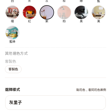
白
米
灰
棕
綠
藍
橘
紅
紫
粉
黑
黃
藍綠
其他選色方式
客製色
客製色
選擇樣式
點花色，看同花色案例
灰里子