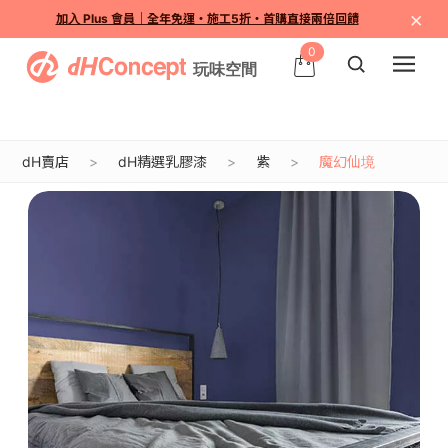
×
加入 Plus 會員｜全年免運・施工5折・首購直接兩倍回饋
0
dH賣店
dH精選乳膠漆
紫
魔幻仙境