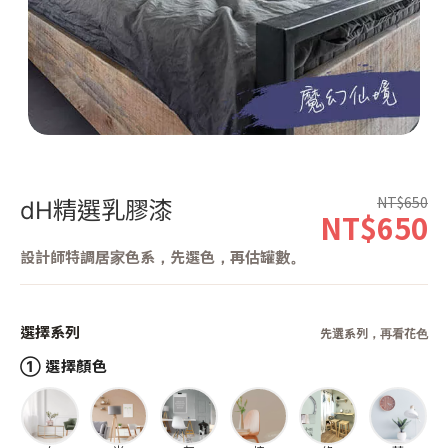
第 1 張，共 1 張
NT$650
dH精選乳膠漆
NT$650
設計師特調居家色系，先選色，再估罐數。
選擇系列
先選系列，再看花色
① 選擇顏色