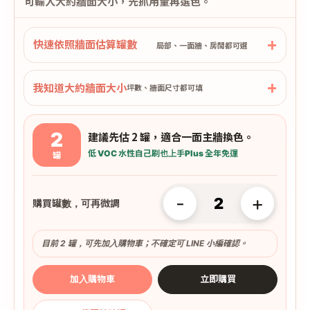
可輸入大約牆面大小，先抓用量再選色。
快速依照牆面估算罐數
局部、一面牆、房間都可選
我知道大約牆面大小
坪數、牆面尺寸都可填
2
建議先估 2 罐，適合一面主牆換色。
低 VOC 水性
自己刷也上手
Plus 全年免運
罐
-
+
購買罐數，可再微調
目前 2 罐，可先加入購物車；不確定可 LINE 小編確認。
加入購物車
立即購買