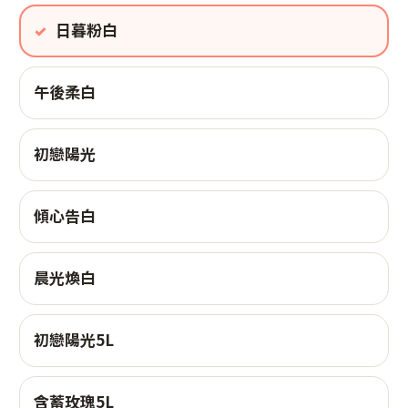
日暮粉白
午後柔白
初戀陽光
傾心告白
晨光煥白
初戀陽光5L
含蓄玫瑰5L