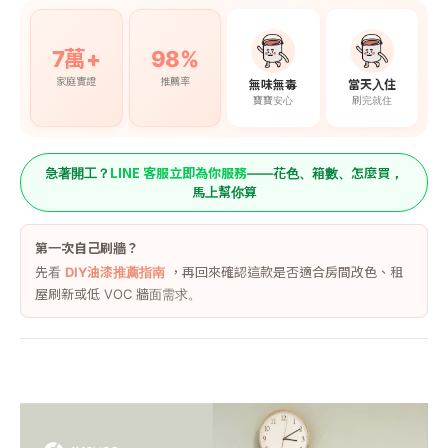
7萬+
98%
家庭實證
推薦率
無味無毒
當天入住
寶寶安心
刷完就住
LINE 客服立即為你服務
急著開工？
——花色、箱數、怎麼買，
馬上幫你算
第一次自己刷牆？
先看
DIY油漆推薦指南
，再回來確認這款是否適合房間改色、租
屋刷新或低 VOC 牆面需求。