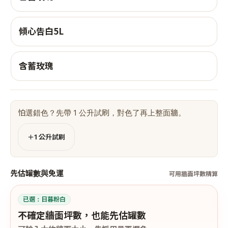
傾心告白5L
含蓄玫瑰
怕選錯色？先帶 1 公升試刷，對色了再上整面牆。
＋1 公升試刷
先估罐數與免運
可用牆面坪數精算
已選：
日暮粉白
不確定牆面坪數，也能先估罐數