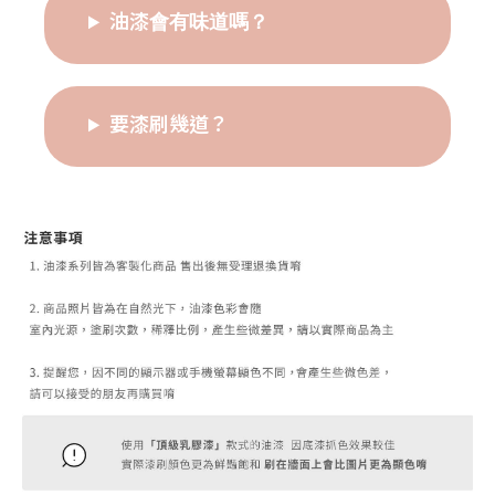
油漆會有味道嗎？
要漆刷幾道？