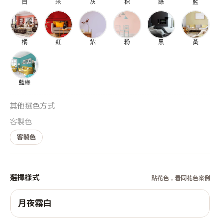
白
米
灰
棕
綠
藍
橘
紅
紫
粉
黑
黃
藍綠
其他選色方式
客製色
客製色
選擇樣式
點花色，看同花色案例
月夜霧白