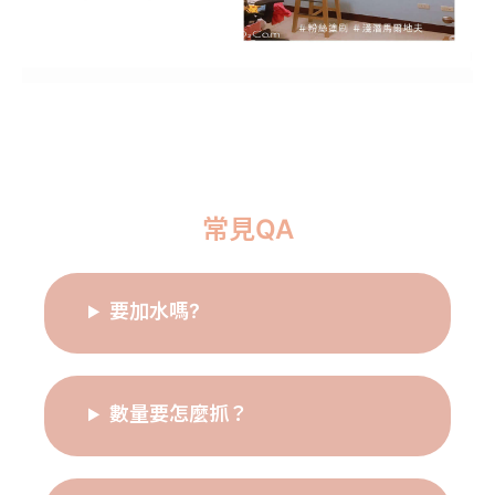
常見QA
要加水嗎?
數量要怎麼抓？