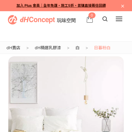
×
加入 Plus 會員｜全年免運・施工5折・首購直接兩倍回饋
0
dH賣店
dH精選乳膠漆
白
日暮粉白