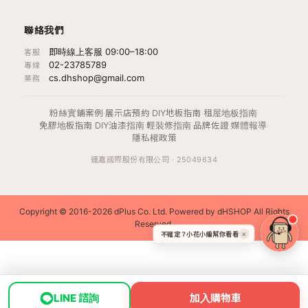
聯絡我們
即時線上客服 09:00–18:00
客服
02-23785789
專線
cs.dhshop@gmail.com
業務
粉絲實鋪案例
·
展示店預約
·
DIY地板指南
·
租屋地板指南
·
免膠地板指南
·
DIY油漆指南
·
輕裝修指南
·
品牌佐證
·
媒體報導
·
隱私權政策
運嘉國際股份有限公司 · 25049634
Copyright © 2016-2026 dPlus Co. Ltd. Powered by dHSHOP All Rights
Reserved.
不確定？小花小編幫你看看
✕
LINE 諮詢
加入購物車