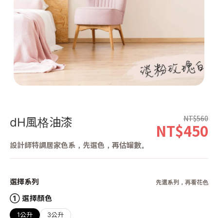
第 1 張，共 1 張
NT$560
dH風格油漆
NT$450
設計師特調居家色系，先選色，再估罐數。
選擇系列
先選系列，再看花色
① 選擇顏色
1公升
3公升