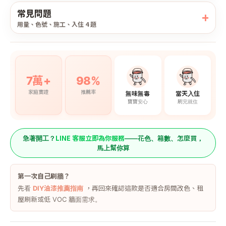
常見問題
用量、色號、施工、入住 4 題
7萬+
98%
家庭實證
推薦率
無味無毒
當天入住
寶寶安心
刷完就住
LINE 客服立即為你服務
急著開工？
——花色、箱數、怎麼買，
馬上幫你算
第一次自己刷牆？
先看
DIY油漆推薦指南
，再回來確認這款是否適合房間改色、租
屋刷新或低 VOC 牆面需求。