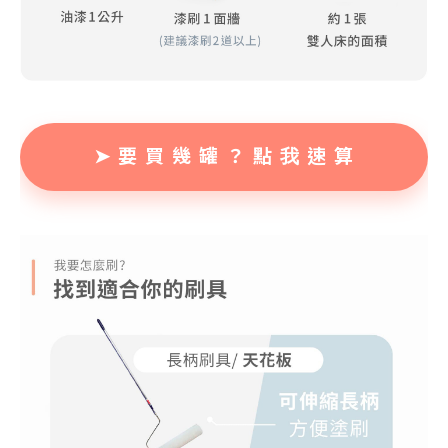
➤ 要 買 幾 罐 ？ 點 我 速 算