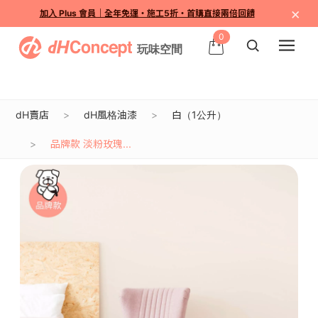
×
加入 Plus 會員｜全年免運・施工5折・首購直接兩倍回饋
0
dH賣店
dH風格油漆
白（1公升）
品牌款 淡粉玫瑰...