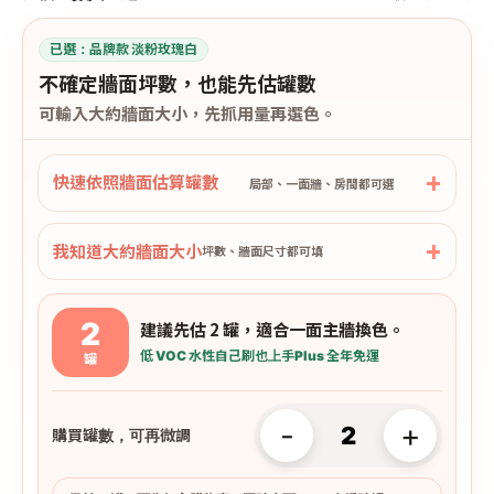
已選：
品牌款 淡粉玫瑰白
不確定牆面坪數，也能先估罐數
可輸入大約牆面大小，先抓用量再選色。
快速依照牆面估算罐數
局部、一面牆、房間都可選
我知道大約牆面大小
坪數、牆面尺寸都可填
2
建議先估 2 罐，適合一面主牆換色。
低 VOC 水性
自己刷也上手
Plus 全年免運
罐
-
+
購買罐數，可再微調