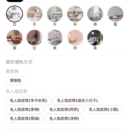
白
米
灰
棕
綠
藍
橘
紅
紫
粉
黑
其他選色方式
客製色
客製色
名人指定款
名人指定款(辛卡米克)
名人指定款(涵式小日子)
名人指定款(彥婷)
名人指定款(阿虎)
名人指定款(小雨)
名人指定款(葉揚)
名人指定款(洸俠)