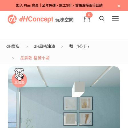
×
加入 Plus 會員｜全年免運・施工5折・首購直接兩倍回饋
0
dH賣店
dH風格油漆
藍（1公升）
品牌款 格菱小湖