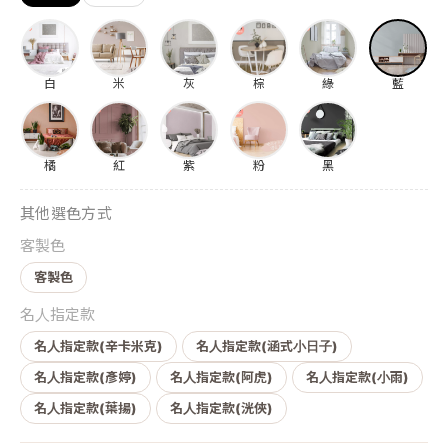
白
米
灰
棕
綠
藍
橘
紅
紫
粉
黑
其他選色方式
客製色
客製色
名人指定款
名人指定款(辛卡米克)
名人指定款(涵式小日子)
名人指定款(彥婷)
名人指定款(阿虎)
名人指定款(小雨)
名人指定款(葉揚)
名人指定款(洸俠)