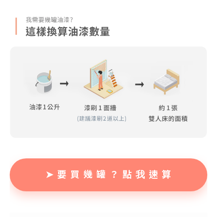
➤ 要 買 幾 罐 ？ 點 我 速 算