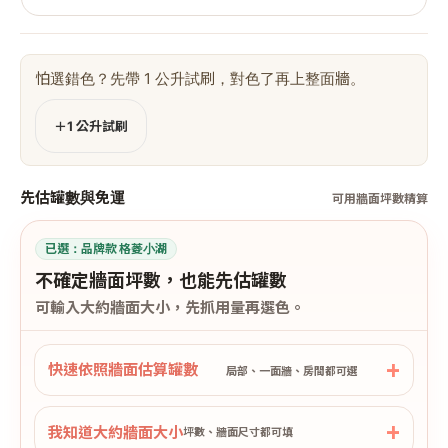
怕選錯色？先帶 1 公升試刷，對色了再上整面牆。
＋1 公升試刷
先估罐數與免運
可用牆面坪數精算
已選：
品牌款 格菱小湖
不確定牆面坪數，也能先估罐數
可輸入大約牆面大小，先抓用量再選色。
快速依照牆面估算罐數
局部、一面牆、房間都可選
我知道大約牆面大小
坪數、牆面尺寸都可填