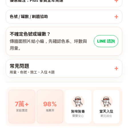
優惠關注：Plus 會員全年免運
色號 / 罐數 / 刷牆協助
不確定色號或罐數？
傳牆面照片給小編，先確認色系、坪數與
LINE 諮詢
用量。
常見問題
用量、色號、施工、入住 4 題
7萬+
98%
家庭實證
推薦率
無味無毒
當天入住
寶寶安心
刷完就住