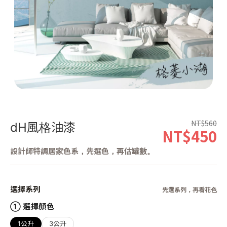
第 1 張，共 1 張
NT$560
dH風格油漆
NT$450
設計師特調居家色系，先選色，再估罐數。
選擇系列
先選系列，再看花色
① 選擇顏色
1公升
3公升