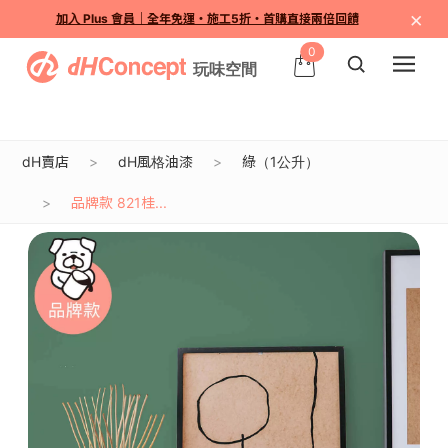
×
加入 Plus 會員｜全年免運・施工5折・首購直接兩倍回饋
0
dH賣店
dH風格油漆
綠（1公升）
品牌款 821桂...