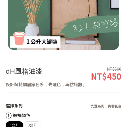
第 1 張，共 1 張
NT$560
dH風格油漆
NT$450
設計師特調居家色系，先選色，再估罐數。
選擇系列
先選系列，再看花色
① 選擇顏色
1公升
3公升