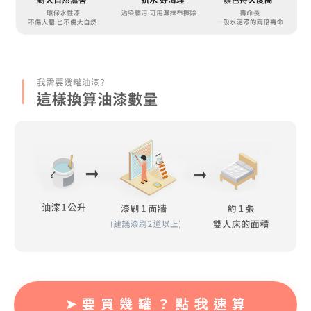
➤ 要 買 幾 罐 ？ 點 我 速 算