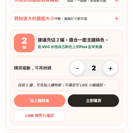
局部、一面牆、房間都可選
我知道大約牆面大小
坪數、牆面尺寸都可填
2
建議先估 2 罐，適合一面主牆換色。
低 VOC 水性
自己刷也上手
Plus 全年免運
罐
-
+
購買罐數，可再微調
目前 2 罐，可先加入購物車；不確定可 LINE 小編確認。
加入購物車
立即購買
LINE 傳照片確認