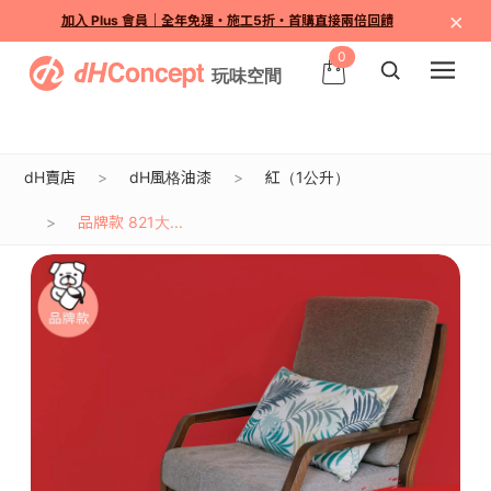
×
加入 Plus 會員｜全年免運・施工5折・首購直接兩倍回饋
0
dH賣店
dH風格油漆
紅（1公升）
品牌款 821大...