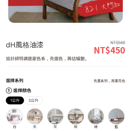
第 1 張，共 1 張
NT$560
dH風格油漆
NT$450
設計師特調居家色系，先選色，再估罐數。
選擇系列
先選系列，再看花色
① 選擇顏色
1公升
3公升
白
米
灰
棕
綠
藍