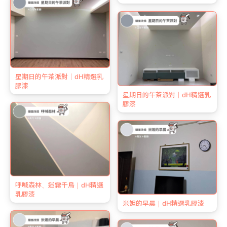
星期日的午茶派對｜dH精選乳
膠漆
星期日的午茶派對｜dH精選乳
膠漆
呼喊森林、迷霧千鳥｜dH精選
乳膠漆
米妲的早晨｜dH精選乳膠漆