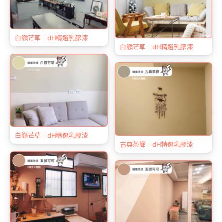
白嶺芒草｜dH精選乳膠漆
白嶺芒草｜dH精選乳膠漆
白嶺芒草｜dH精選乳膠漆
古典茶廊｜dH精選乳膠漆