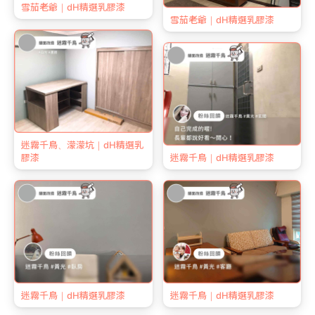
雪茄老爺｜dH精選乳膠漆
雪茄老爺｜dH精選乳膠漆
迷霧千鳥、濛濛坑｜dH精選乳
膠漆
迷霧千鳥｜dH精選乳膠漆
迷霧千鳥｜dH精選乳膠漆
迷霧千鳥｜dH精選乳膠漆