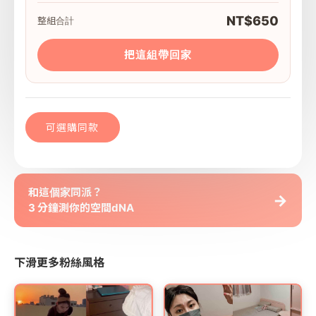
NT$650
整組合計
把這組帶回家
可選購同款
和這個家同派？
→
3 分鐘測你的空間dNA
下滑更多粉絲風格