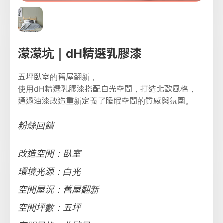
濛濛坑｜dH精選乳膠漆
五坪臥室的舊屋翻新，
使用dH精選乳膠漆搭配白光空間，打造北歐風格，
通過油漆改造重新定義了睡眠空間的質感與氛圍。
粉絲回饋
改造空間：臥室
環境光源：白光
空間屋況：舊屋翻新
空間坪數：五坪