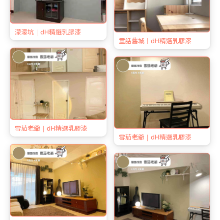
濛濛坑｜dH精選乳膠漆
童話舊城｜dH精選乳膠漆
雪茄老爺｜dH精選乳膠漆
雪茄老爺｜dH精選乳膠漆