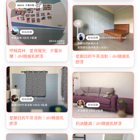
呼喊森林、星夜寵兒、夕暮米
蘭｜dH精選乳膠漆
星期日的午茶派對｜dH精選乳
膠漆
星期日的午茶派對｜dH精選乳
膠漆
奶油鹽湖｜dH精選乳膠漆