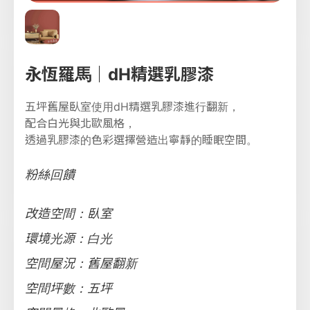
永恆羅馬｜dH精選乳膠漆
五坪舊屋臥室使用dH精選乳膠漆進行翻新，
配合白光與北歐風格，
透過乳膠漆的色彩選擇營造出寧靜的睡眠空間。
粉絲回饋
改造空間：臥室
環境光源：白光
空間屋況：舊屋翻新
空間坪數：五坪