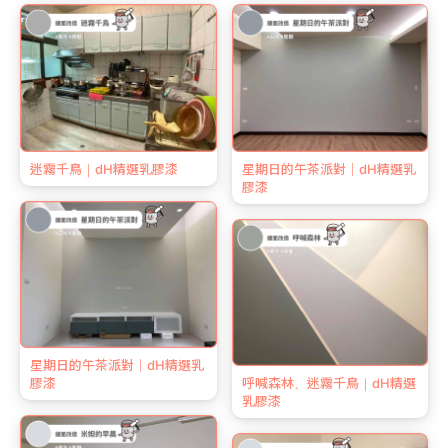
迷霧千鳥｜dH精選乳膠漆
星期日的午茶派對｜dH精選乳
膠漆
星期日的午茶派對｜dH精選乳
膠漆
呼喊森林、迷霧千鳥｜dH精選
乳膠漆