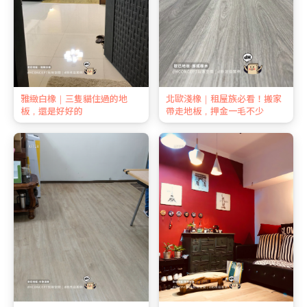
雅緻白橡｜三隻貓住過的地
北歐淺橡｜租屋族必看！搬家
板，還是好好的
帶走地板，押金一毛不少