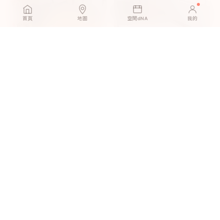
首頁
地圖
空間dNA
我的
北歐淺橡｜一個下午，我用地
北歐淺橡｜一個人、一個下午
板翻新了整個客廳
換地板 ｜ 搬家時完整帶走、押
金全額拿回
英倫灰橡｜以為換地板要花大
尊爵原橡｜租屋族的地板救