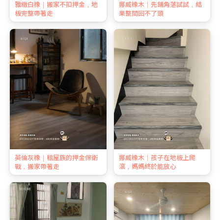
雅緻白橡｜搬家不扣押金，地
挪威橡木｜先鋪角落試試，結
板完整帶著走
果整間回不了頭
英倫灰橡｜租屋族的押金保衛
挪威橡木｜孩子在地板上爬
戰，搬家帶著走
滾，媽媽終於能放心