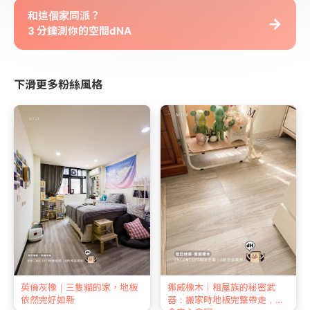
和這個家同派？
→
3 分鐘測你的空間dNA
下滑更多粉絲風格
英倫灰橡｜三隻貓的家，地板
挪威橡木｜租屋族的秘密武
依然完好如新
器：搬家時地板完整帶走，押