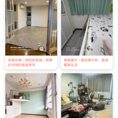
英倫灰橡｜想改造家裡？其實
挪威橡木｜舊地板不拆，直接
比你想的便宜得多
蓋新生活