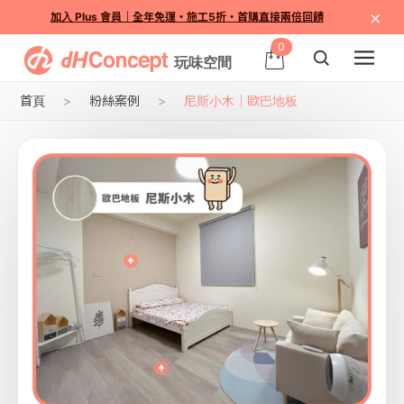
×
加入 Plus 會員｜全年免運・施工5折・首購直接兩倍回饋
0
首頁
粉絲案例
尼斯小木｜歐巴地板