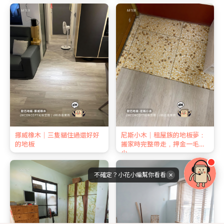
挪威橡木｜三隻貓住過還好好
尼斯小木｜租屋族的地板夢：
的地板
搬家時完整帶走，押金一毛不
少
不確定？小花小編幫你看看
✕