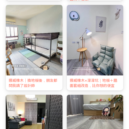
金安心拿回
挪威橡木｜換地板後，朋友都
挪威橡木×濛濛坑｜地板＋牆
問我請了設計師
面套組改造，比你想的便宜