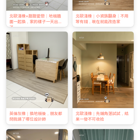
北歐淺橡×甜甜愛戀｜地板牆
北歐淺橡｜小資族翻身｜不用
面一起換，家的樣子一天出來
等有錢，現在就能改造家
了
英倫灰橡｜換地板後，朋友都
北歐淺橡｜先鋪角落試試，結
問我請了哪位設計師
果一發不可收拾