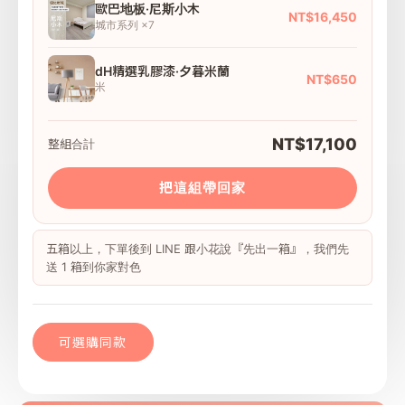
歐巴地板·尼斯小木
NT$16,450
城市系列 ×7
dH精選乳膠漆·夕暮米蘭
NT$650
米
NT$17,100
整組合計
把這組帶回家
五箱以上，下單後到 LINE 跟小花說『先出一箱』，我們先
送 1 箱到你家對色
可選購同款