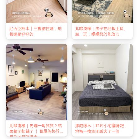
尼西亞柚木｜三隻貓住過，地
北歐淺橡｜孩子在地板上爬、
板還是好好的
坐、玩，媽媽終於能放心
北歐淺橡｜先鋪一角試試？結
挪威橡木｜12坪小宅翻身記，
果整間都鋪了 ｜ 租屋族終於不
地板一換空間感大了一倍
用為地板賠押金