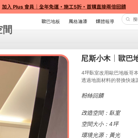
加入 Plus 會員｜全年免運・施工5折・首購直接兩倍回饋
歐巴地板
風格油漆
媒體報導
尼斯小木｜歐巴
4坪臥室改用歐巴地板哥
透過地面材料的替換快速
粉絲回饋
改造空間：臥室
空間大小：4坪
環境光源：黃光