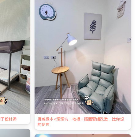
請了設計師
挪威橡木×濛濛坑｜地板＋牆面套組改造，比你想
的便宜