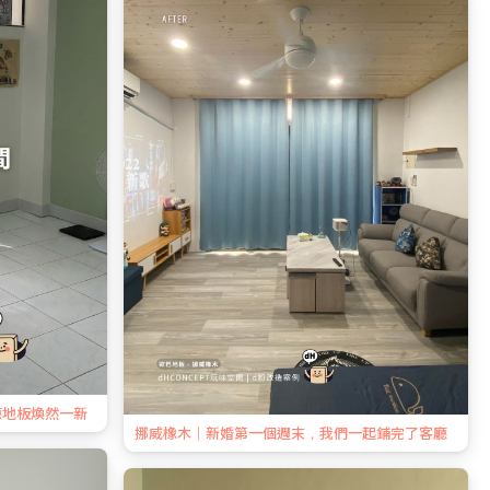
廳地板煥然一新
挪威橡木｜新婚第一個週末，我們一起鋪完了客廳