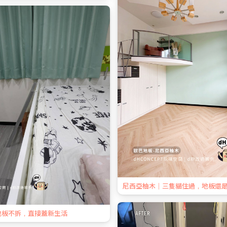
尼西亞柚木｜三隻貓住過，地板還
地板不拆，直接蓋新生活