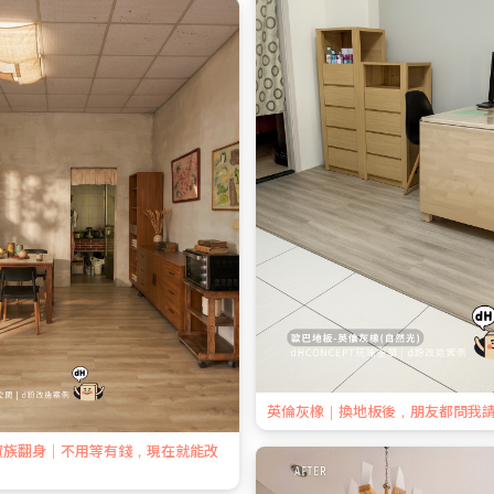
英倫灰橡｜換地板後，朋友都問我
資族翻身｜不用等有錢，現在就能改