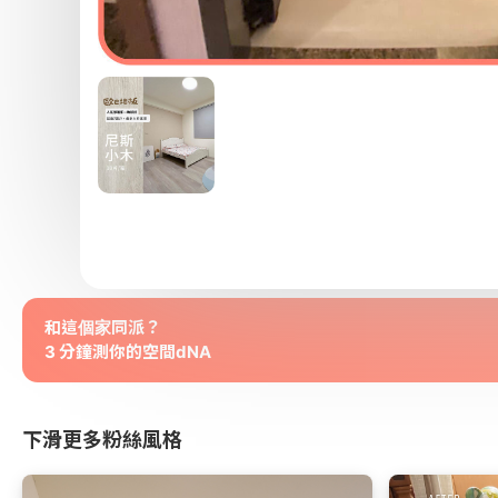
和這個家同派？
3 分鐘測你的空間dNA
下滑更多粉絲風格