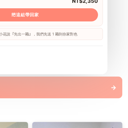
NT$2,350
把這組帶回家
 跟小花說『先出一箱』，我們先送 1 箱到你家對色
地板
→