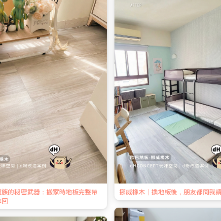
屋族的秘密武器：搬家時地板完整帶
挪威橡木｜換地板後，朋友都問我
拿回