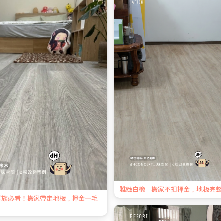
雅緻白橡｜搬家不扣押金，地板完
屋族必看！搬家帶走地板，押金一毛