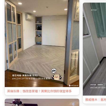
英倫灰橡｜想改造家裡？其實比你想的便宜得多
挪威橡木｜舊