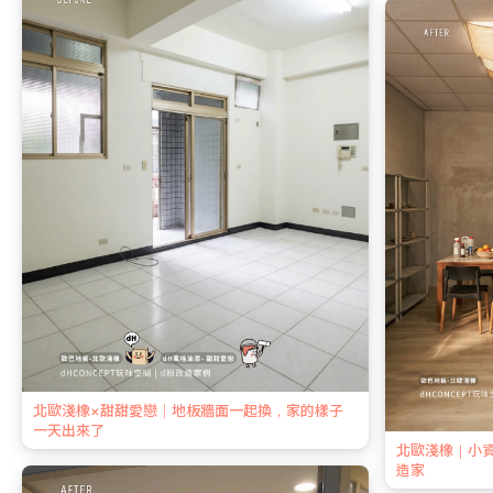
北歐淺橡×甜甜愛戀｜地板牆面一起換，家的樣子
一天出來了
北歐淺橡｜小
造家