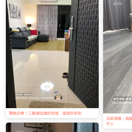
雅緻白橡｜三隻貓住過的地板，還是好好的
北歐淺橡｜租
不少