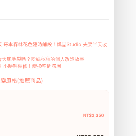
 哥本森林花色縮時鋪設！凱喆Studio 夫妻半天改
會天崩地裂嗎？粉絲秋秋的個人改造故事
2 小時輕裝修！變換空間氛圍
變風格(推薦商品)
木
NT$2,350