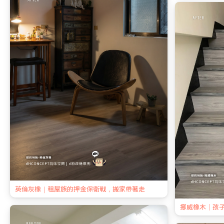
英倫灰橡｜租屋族的押金保衛戰，搬家帶著走
挪威橡木｜孩