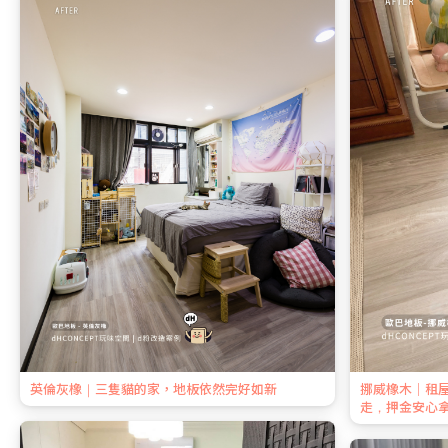
英倫灰橡｜三隻貓的家，地板依然完好如新
挪威橡木｜租
走，押金安心