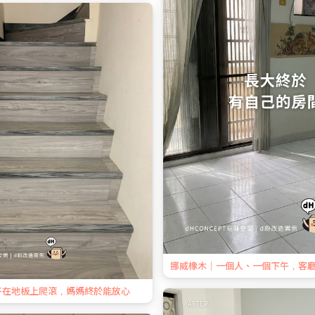
挪威橡木｜一個人、一個下午，客
子在地板上爬滾，媽媽終於能放心