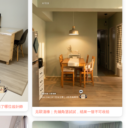
請了哪位設計師
北歐淺橡｜先鋪角落試試，結果一發不可收拾