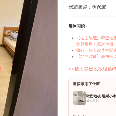
改造風格：現代風
延伸閱讀：
【地面改造】歐巴地板
造兒童房＋原木地板
擔心一個人改造空間
【地面改造】超快速 
>>使用歐巴地板輕鬆改
這個家用了什麼
歐巴地板·尼斯小
城市系列