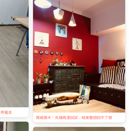
整帶著走
挪威橡木｜先鋪角落試試，結果整間回不了頭