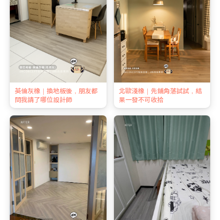
英倫灰橡｜換地板後，朋友都
北歐淺橡｜先鋪角落試試，結
問我請了哪位設計師
果一發不可收拾