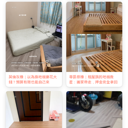
英倫灰橡｜以為換地板要花大
尊爵原橡｜租屋族的地板救
錢？預算有限也能自己來
星：搬家帶走，押金完全拿回