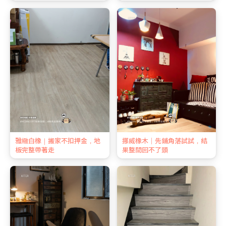
雅緻白橡｜搬家不扣押金，地
挪威橡木｜先鋪角落試試，結
板完整帶著走
果整間回不了頭