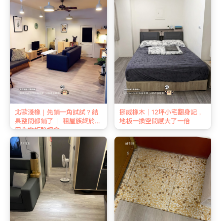
北歐淺橡｜先鋪一角試試？結
挪威橡木｜12坪小宅翻身記，
果整間都鋪了 ｜ 租屋族終於不
地板一換空間感大了一倍
用為地板賠押金