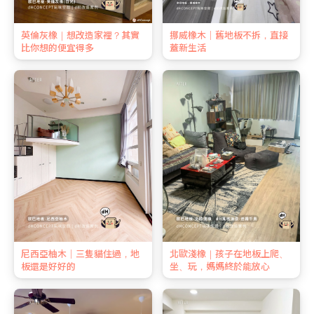
英倫灰橡｜想改造家裡？其實
挪威橡木｜舊地板不拆，直接
比你想的便宜得多
蓋新生活
尼西亞柚木｜三隻貓住過，地
北歐淺橡｜孩子在地板上爬、
板還是好好的
坐、玩，媽媽終於能放心