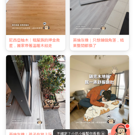
尼西亞柚木｜租屋族的押金救
英倫灰橡｜只想鋪個角落，結
星，搬家帶著溫暖木紋走
果整間都換了
不確定？小花小編幫你看看
✕
英倫灰橡｜孩子在地上玩，媽
北歐淺橡｜新婚第一個週末，