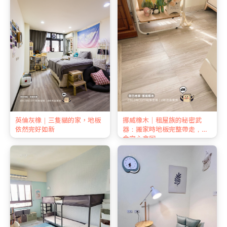
英倫灰橡｜三隻貓的家，地板
挪威橡木｜租屋族的秘密武
依然完好如新
器：搬家時地板完整帶走，押
金安心拿回