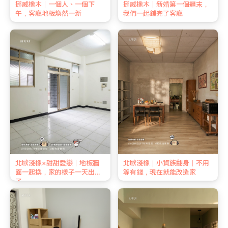
挪威橡木｜一個人、一個下
挪威橡木｜新婚第一個週末，
午，客廳地板煥然一新
我們一起鋪完了客廳
北歐淺橡×甜甜愛戀｜地板牆
北歐淺橡｜小資族翻身｜不用
面一起換，家的樣子一天出來
等有錢，現在就能改造家
了