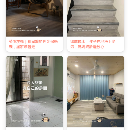
英倫灰橡｜租屋族的押金保衛
挪威橡木｜孩子在地板上爬
戰，搬家帶著走
滾，媽媽終於能放心