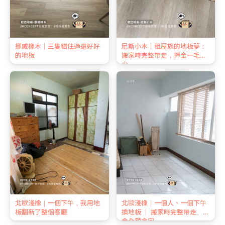
挪威橡木｜三隻貓住過還好好
尼斯小木｜租屋族的地板夢：
的地板
搬家時完整帶走，押金一毛不
少
北歐淺橡｜一個下午，我用地
北歐淺橡｜一個人、一個下午
板翻新了整個客廳
換地板 ｜ 搬家時完整帶走、押
金全額拿回