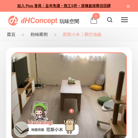
×
加入 Plus 會員｜全年免運・施工5折・首購直接兩倍回饋
0
首頁
粉絲案例
尼斯小木｜歐巴地板