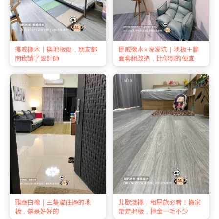
挪威橡木｜換地板後，朋友都
挪威橡木×濛濛坑｜地板＋牆
問我請了設計師
面套組改造，比你想的便宜
雅緻白橡｜三隻貓住過的地
北歐淺橡｜租屋族必看！搬家
板，還是好好的
帶走地板，押金一毛不少