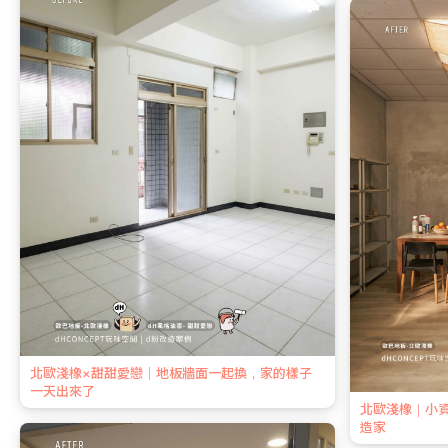
北歐淺橡×甜甜愛戀｜地板牆面一起換，家的樣子
一天出來了
北歐淺橡｜小
造家