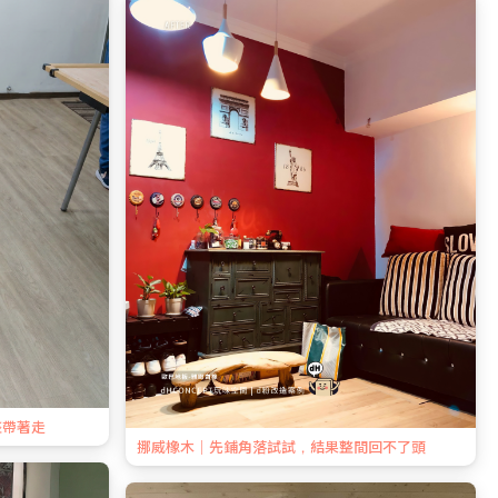
整帶著走
挪威橡木｜先鋪角落試試，結果整間回不了頭