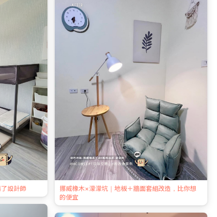
請了設計師
挪威橡木×濛濛坑｜地板＋牆面套組改造，比你想
的便宜