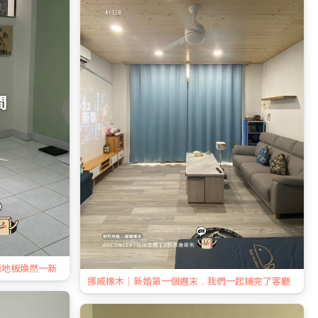
廳地板煥然一新
挪威橡木｜新婚第一個週末，我們一起鋪完了客廳