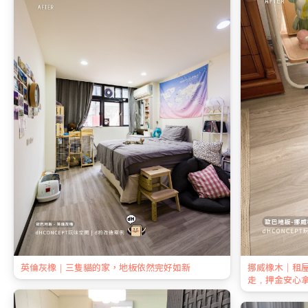
英倫灰橡｜三隻貓的家，地板依然完好如新
挪威橡木｜租
走，押金安心