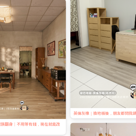
英倫灰橡｜換地板後，朋友都問我
資族翻身｜不用等有錢，現在就能改