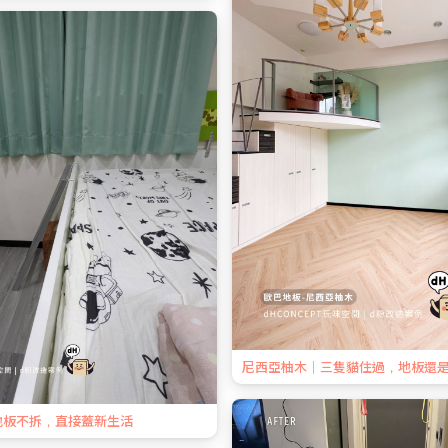
尼西亞柚木｜三隻貓住過，地板還
地板不拆，直接蓋新生活