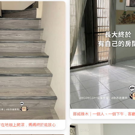
挪威橡木｜一個人、一個下午，客
子在地板上爬滾，媽媽終於能放心