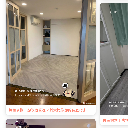
英倫灰橡｜想改造家裡？其實比你想的便宜得多
挪威橡木｜舊