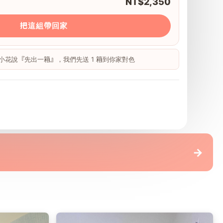
NT$2,350
把這組帶回家
 跟小花說『先出一箱』，我們先送 1 箱到你家對色
地板
→