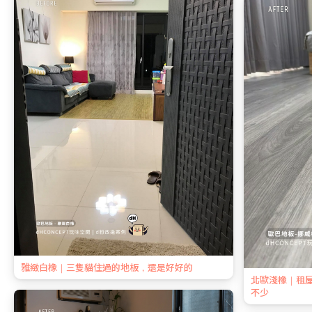
雅緻白橡｜三隻貓住過的地板，還是好好的
北歐淺橡｜租
不少