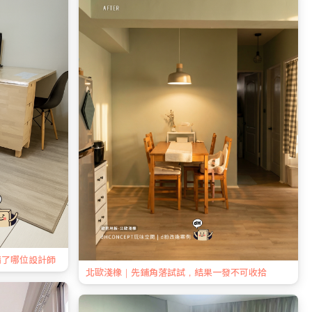
請了哪位設計師
北歐淺橡｜先鋪角落試試，結果一發不可收拾