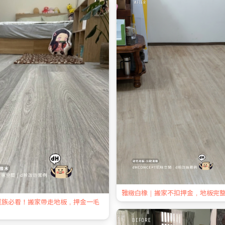
雅緻白橡｜搬家不扣押金，地板完
屋族必看！搬家帶走地板，押金一毛