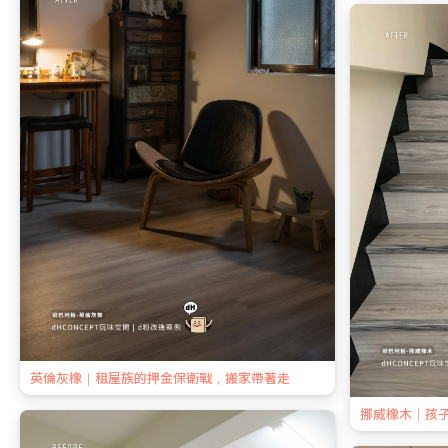
英倫灰橡｜租屋族的押金保衛戰，搬家帶著走
挪威橡木｜孩