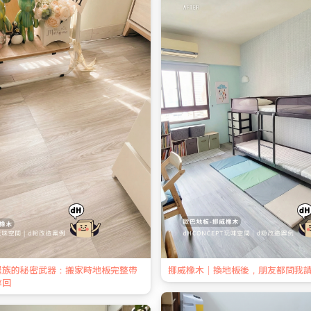
屋族的秘密武器：搬家時地板完整帶
挪威橡木｜換地板後，朋友都問我
拿回