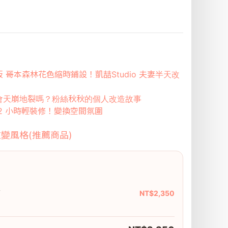
 哥本森林花色縮時鋪設！凱喆Studio 夫妻半天改
會天崩地裂嗎？粉絲秋秋的個人改造故事
2 小時輕裝修！變換空間氛圍
變風格(推薦商品)
木
NT$2,350