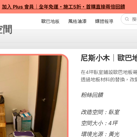
加入 Plus 會員｜全年免運・施工5折・首購直接兩倍回饋
歐巴地板
風格油漆
媒體報導
尼斯小木｜歐巴
在4坪臥室鋪設歐巴地板
透過地板材料的替換，改
粉絲回饋
改造空間：臥室
空間大小：4坪
環境光源：黃光