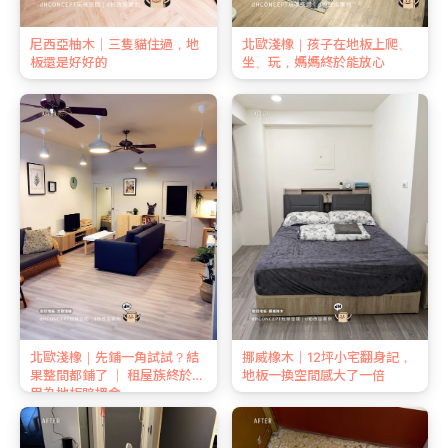
尼西亞柚木｜三隻貓住過，地
北歐淺橡｜孩子在地板上爬、
板還是好好的
坐、玩，媽媽終於能放心
北歐淺橡｜先鋪一角試試？結
挪威橡木｜12坪小宅翻身記，
果整間都鋪了 ｜ 租屋族終於不
地板一換空間感大了一倍
用為地板賠押金