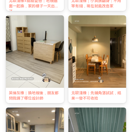
北歐淺橡×甜甜愛戀｜地板牆
北歐淺橡｜小資族翻身｜不用
面一起換，家的樣子一天出來
等有錢，現在就能改造家
了
英倫灰橡｜換地板後，朋友都
北歐淺橡｜先鋪角落試試，結
問我請了哪位設計師
果一發不可收拾