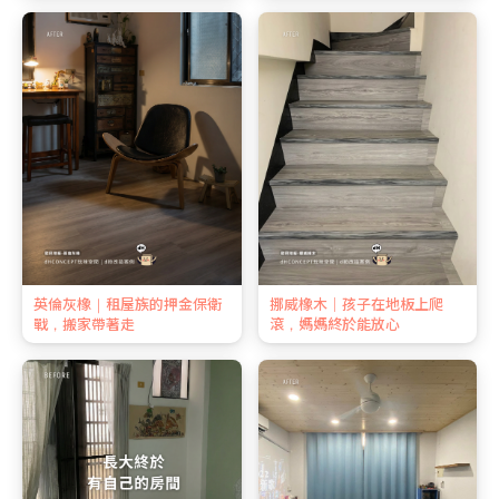
英倫灰橡｜租屋族的押金保衛
挪威橡木｜孩子在地板上爬
戰，搬家帶著走
滾，媽媽終於能放心