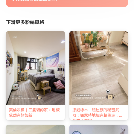
下滑更多粉絲風格
英倫灰橡｜三隻貓的家，地板
挪威橡木｜租屋族的秘密武
依然完好如新
器：搬家時地板完整帶走，押
金安心拿回