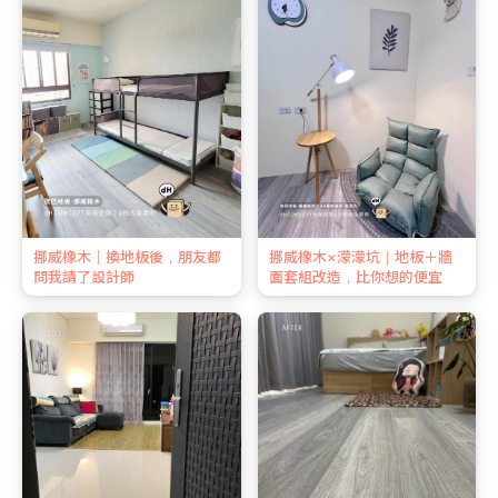
挪威橡木｜換地板後，朋友都
挪威橡木×濛濛坑｜地板＋牆
問我請了設計師
面套組改造，比你想的便宜