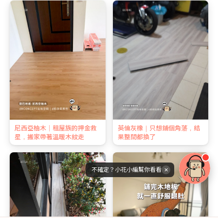
尼西亞柚木｜租屋族的押金救
英倫灰橡｜只想鋪個角落，結
星，搬家帶著溫暖木紋走
果整間都換了
不確定？小花小編幫你看看
✕