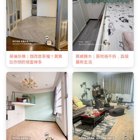
英倫灰橡｜想改造家裡？其實
挪威橡木｜舊地板不拆，直接
比你想的便宜得多
蓋新生活