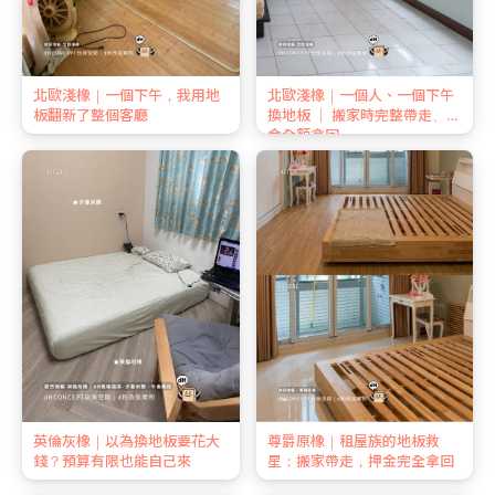
北歐淺橡｜一個下午，我用地
北歐淺橡｜一個人、一個下午
板翻新了整個客廳
換地板 ｜ 搬家時完整帶走、押
金全額拿回
英倫灰橡｜以為換地板要花大
尊爵原橡｜租屋族的地板救
錢？預算有限也能自己來
星：搬家帶走，押金完全拿回