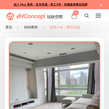
×
加入 Plus 會員｜全年免運・施工5折・首購直接兩倍回饋
0
首頁
粉絲案例
尼斯小木｜歐巴地板