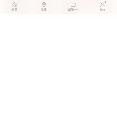
首頁
地圖
空間dNA
我的
英倫灰橡｜孩子在地上玩，媽
北歐淺橡｜新婚第一個週末，
媽終於能放心
我們一起鋪完了客廳
挪威橡木｜租屋族的押金救
尼斯小木｜朋友以為我請了設