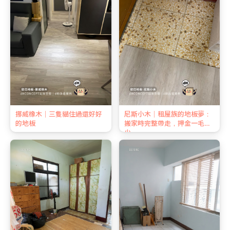
挪威橡木｜三隻貓住過還好好
尼斯小木｜租屋族的地板夢：
的地板
搬家時完整帶走，押金一毛不
少