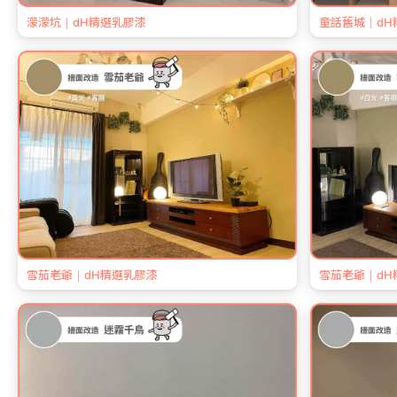
濛濛坑｜dH精選乳膠漆
童話舊城｜dH
雪茄老爺｜dH精選乳膠漆
雪茄老爺｜dH