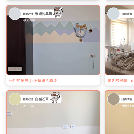
米妲的早晨｜dH精選乳膠漆
米妲的早晨｜d