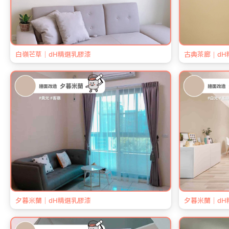
白嶺芒草｜dH精選乳膠漆
古典茶廊｜dH
夕暮米蘭｜dH精選乳膠漆
夕暮米蘭｜dH