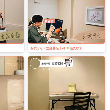
五號可可、童話舊城｜dH精選乳膠漆