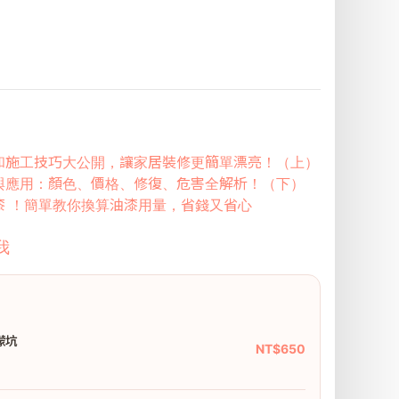
和施工技巧大公開，讓家居裝修更簡單漂亮！（上）
與應用：顏色、價格、修復、危害全解析！（下）
漆 ！簡單教你換算油漆用量，省錢又省心
我
濛坑
NT$650