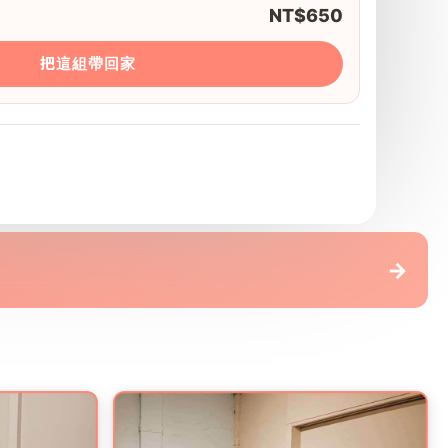
NT$650
把這組帶回家
乳膠漆
→