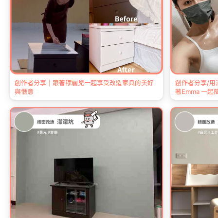
創作者分享｜跟著穆麗兒一起享受改造家具的美好
創作者分享/用
與愜意
著Emma 一