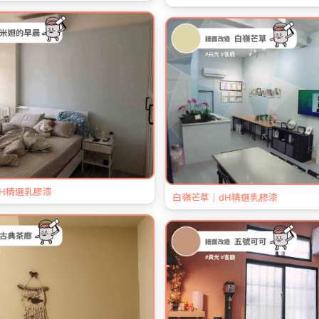
H精選乳膠漆
白嶺芒草｜dH精選乳膠漆