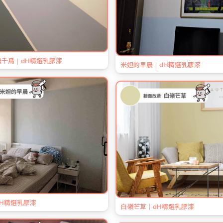
千鳥｜dH精選乳膠漆
米妲的早晨｜dH精選乳膠漆
H精選乳膠漆
白嶺芒草｜dH精選乳膠漆