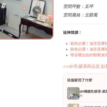
空間坪數：五坪
空間風格：北歐風
延伸閱讀：
裝修必讀！油漆選擇
裝修必讀！油漆選擇
零基礎也能輕鬆刷油
>>dh乳膠漆商品頁 點
這個家用了什麼
dH精選乳膠漆·濛
綠