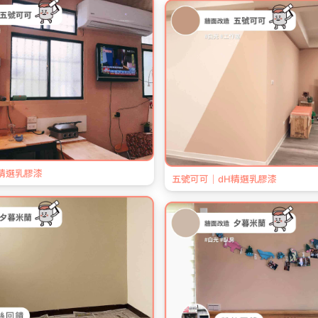
精選乳膠漆
五號可可｜dH精選乳膠漆