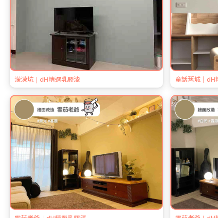
濛濛坑｜dH精選乳膠漆
童話舊城｜dH