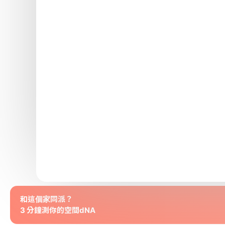
和這個家同派？
3 分鐘測你的空間dNA