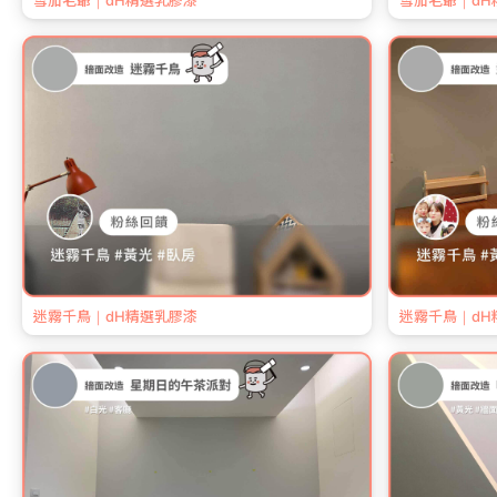
雪茄老爺｜dH精選乳膠漆
雪茄老爺｜dH
迷霧千鳥｜dH精選乳膠漆
迷霧千鳥｜dH