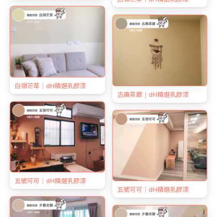
白嶺芒草｜dH精選乳膠漆
古典茶廊｜dH精選乳膠漆
五號可可｜dH精選乳膠漆
五號可可｜dH精選乳膠漆