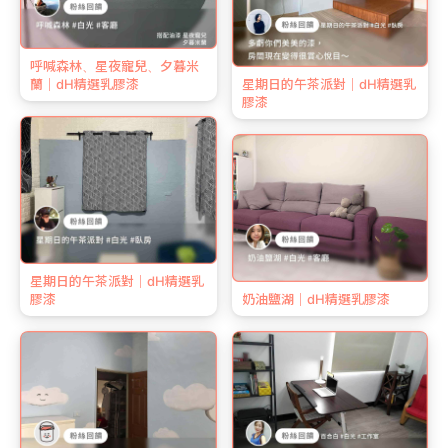
呼喊森林、星夜寵兒、夕暮米
蘭｜dH精選乳膠漆
星期日的午茶派對｜dH精選乳
膠漆
星期日的午茶派對｜dH精選乳
膠漆
奶油鹽湖｜dH精選乳膠漆