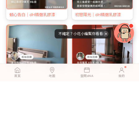
傾心告白｜dH精選乳膠漆
初戀陽光｜dH精選乳膠漆
不確定？小花小編幫你看看
✕
太空飛船｜dH精選乳膠漆
永恆羅馬｜dH精選乳膠漆
首頁
地圖
空間dNA
我的