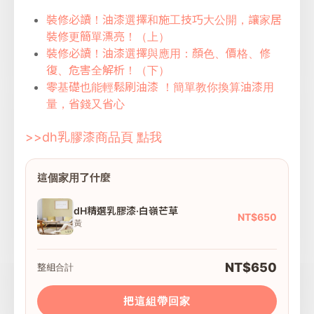
裝修必讀！油漆選擇和施工技巧大公開，讓家居
裝修更簡單漂亮！（上）
裝修必讀！油漆選擇與應用：顏色、價格、修
復、危害全解析！（下）
零基礎也能輕鬆刷油漆 ！簡單教你換算油漆用
量，省錢又省心
>>dh乳膠漆商品頁 點我
這個家用了什麼
dH精選乳膠漆·白嶺芒草
NT$650
黃
NT$650
整組合計
把這組帶回家