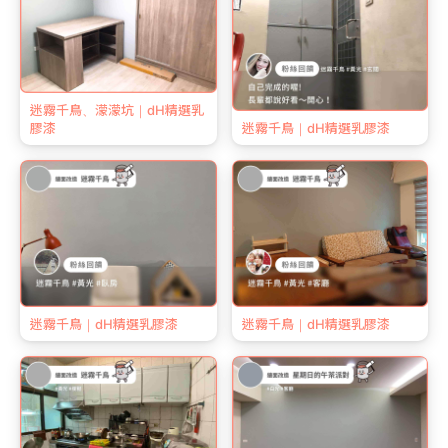
迷霧千鳥、濛濛坑｜dH精選乳
膠漆
迷霧千鳥｜dH精選乳膠漆
迷霧千鳥｜dH精選乳膠漆
迷霧千鳥｜dH精選乳膠漆