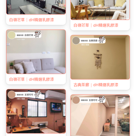
白嶺芒草｜dH精選乳膠漆
白嶺芒草｜dH精選乳膠漆
白嶺芒草｜dH精選乳膠漆
古典茶廊｜dH精選乳膠漆