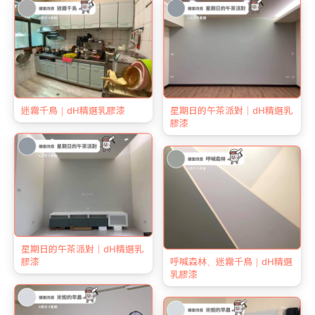
迷霧千鳥｜dH精選乳膠漆
星期日的午茶派對｜dH精選乳
膠漆
星期日的午茶派對｜dH精選乳
膠漆
呼喊森林、迷霧千鳥｜dH精選
乳膠漆