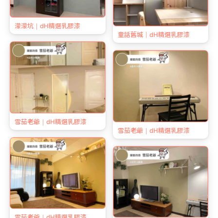
濛濛坑｜dH精選乳膠漆
童話舊城｜dH精選乳膠漆
雪茄老爺｜dH精選乳膠漆
雪茄老爺｜dH精選乳膠漆
雪茄老爺｜dH精選乳膠漆