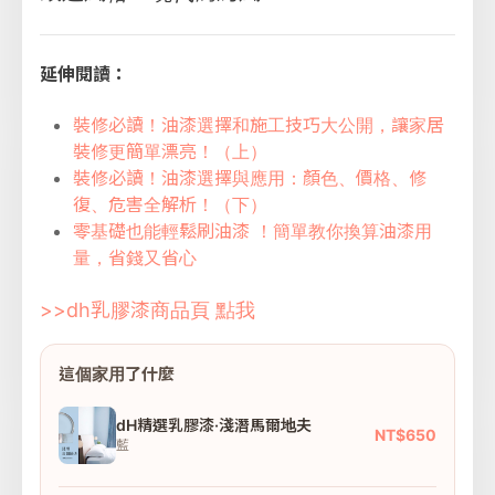
延伸閱讀：
裝修必讀！油漆選擇和施工技巧大公開，讓家居
裝修更簡單漂亮！（上）
裝修必讀！油漆選擇與應用：顏色、價格、修
復、危害全解析！（下）
零基礎也能輕鬆刷油漆 ！簡單教你換算油漆用
量，省錢又省心
>>dh乳膠漆商品頁 點我
這個家用了什麼
dH精選乳膠漆·淺潛馬爾地夫
NT$650
藍