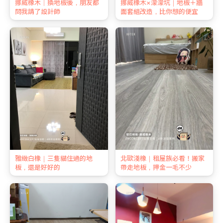
挪威橡木｜換地板後，朋友都
挪威橡木×濛濛坑｜地板＋牆
問我請了設計師
面套組改造，比你想的便宜
雅緻白橡｜三隻貓住過的地
北歐淺橡｜租屋族必看！搬家
板，還是好好的
帶走地板，押金一毛不少