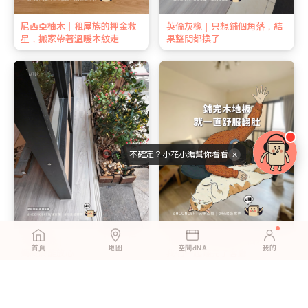
尼西亞柚木｜租屋族的押金救
英倫灰橡｜只想鋪個角落，結
星，搬家帶著溫暖木紋走
果整間都換了
不確定？小花小編幫你看看
✕
英倫灰橡｜孩子在地上玩，媽
北歐淺橡｜新婚第一個週末，
首頁
地圖
空間dNA
我的
媽終於能放心
我們一起鋪完了客廳