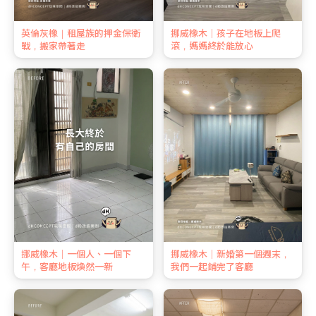
英倫灰橡｜租屋族的押金保衛
挪威橡木｜孩子在地板上爬
戰，搬家帶著走
滾，媽媽終於能放心
挪威橡木｜一個人、一個下
挪威橡木｜新婚第一個週末，
午，客廳地板煥然一新
我們一起鋪完了客廳