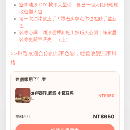
空間油漆 DIY 教學大整理，自己一個人也能輕鬆
改造懶人包
第一次油漆就上手！跟著步驟走你也能動手塗新
色
裝修必讀！油漆選擇和施工技巧大公開，讓家居
裝修更簡單漂亮！（上）
>>挑選最適合你的居家色彩，輕鬆改變居家風
格
這個家用了什麼
dH精選乳膠漆·永恆羅馬
NT$650
紅
NT$650
整組合計