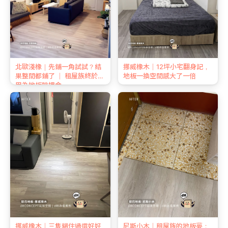
北歐淺橡｜先鋪一角試試？結
挪威橡木｜12坪小宅翻身記，
果整間都鋪了 ｜ 租屋族終於不
地板一換空間感大了一倍
用為地板賠押金
挪威橡木｜三隻貓住過還好好
尼斯小木｜租屋族的地板夢：