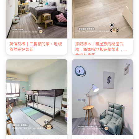
英倫灰橡｜三隻貓的家，地板
挪威橡木｜租屋族的秘密武
依然完好如新
器：搬家時地板完整帶走，押
金安心拿回