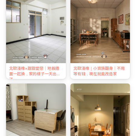
北歐淺橡×甜甜愛戀｜地板牆
北歐淺橡｜小資族翻身｜不用
面一起換，家的樣子一天出來
等有錢，現在就能改造家
了