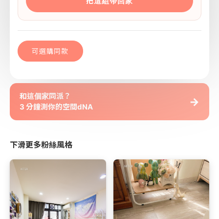
把這組帶回家
可選購同款
和這個家同派？
→
3 分鐘測你的空間dNA
下滑更多粉絲風格