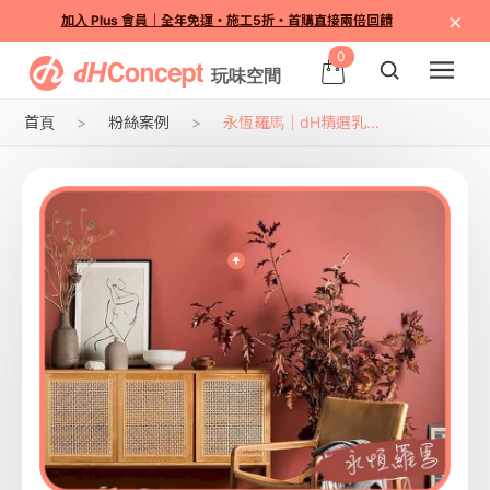
×
加入 Plus 會員｜全年免運・施工5折・首購直接兩倍回饋
0
首頁
粉絲案例
永恆羅馬｜dH精選乳...