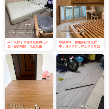
英倫灰橡｜以為換地板要花大
尊爵原橡｜租屋族的地板救
錢？預算有限也能自己來
星：搬家帶走，押金完全拿回