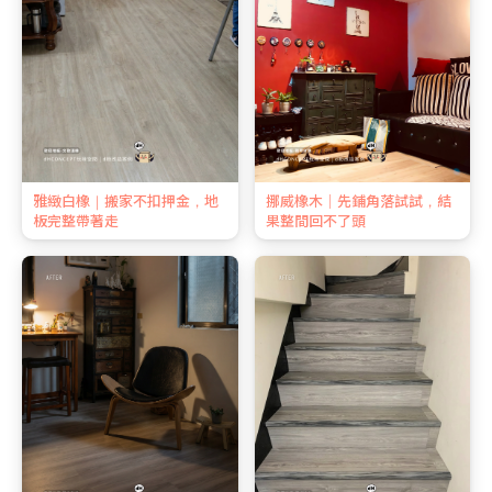
雅緻白橡｜搬家不扣押金，地
挪威橡木｜先鋪角落試試，結
板完整帶著走
果整間回不了頭