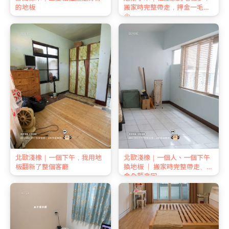
的地板
搬家時完整帶走，押金一毛不
少
北歐淺橡｜一個下午，我用地
北歐淺橡｜一個人、一個下午
板翻新了整個客廳
換地板 ｜ 搬家時完整帶走、押
金全額拿回