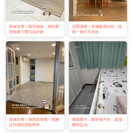
英倫灰橡｜換地板後，朋友都
北歐淺橡｜先鋪角落試試，結
問我請了哪位設計師
果一發不可收拾
英倫灰橡｜想改造家裡？其實
挪威橡木｜舊地板不拆，直接
比你想的便宜得多
蓋新生活