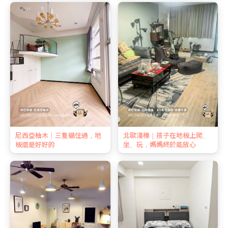
尼西亞柚木｜三隻貓住過，地
北歐淺橡｜孩子在地板上爬、
板還是好好的
坐、玩，媽媽終於能放心