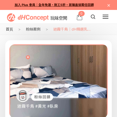
×
加入 Plus 會員｜全年免運・施工5折・首購直接兩倍回饋
0
首頁
粉絲案例
迷霧千鳥｜dH精選乳...