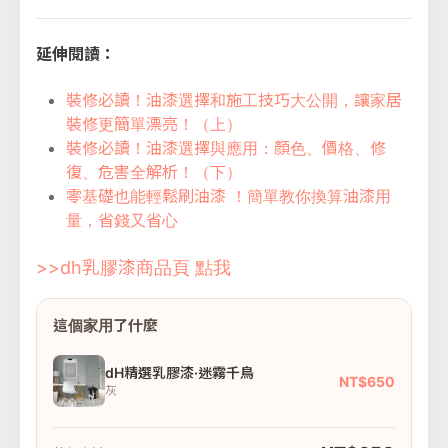
延伸閱讀：
裝修必讀！油漆選擇和施工技巧大公開，讓家居
裝修更簡單漂亮！（上）
裝修必讀！油漆選擇與應用：顏色、價格、修
復、危害全解析！（下）
零基礎也能輕鬆刷油漆 ！簡單教你換算油漆用
量，省錢又省心
>>dh乳膠漆商品頁 點我
這個家用了什麼
dH精選乳膠漆·迷霧千鳥
NT$650
灰