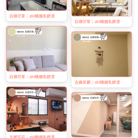
白嶺芒草｜dH精選乳膠漆
白嶺芒草｜dH精選乳膠漆
白嶺芒草｜dH精選乳膠漆
古典茶廊｜dH精選乳膠漆
五號可可｜dH精選乳膠漆