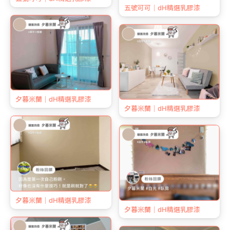
五號可可｜dH精選乳膠漆
夕暮米蘭｜dH精選乳膠漆
夕暮米蘭｜dH精選乳膠漆
夕暮米蘭｜dH精選乳膠漆
夕暮米蘭｜dH精選乳膠漆