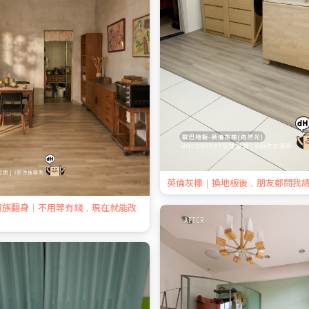
英倫灰橡｜換地板後，朋友都問我
資族翻身｜不用等有錢，現在就能改