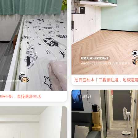
尼西亞柚木｜三隻貓住過，地板還
地板不拆，直接蓋新生活