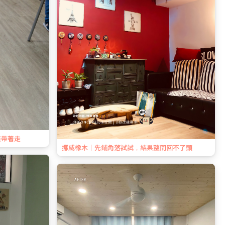
整帶著走
挪威橡木｜先鋪角落試試，結果整間回不了頭