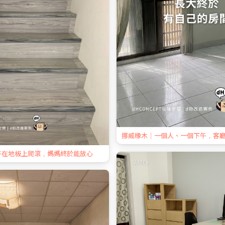
挪威橡木｜一個人、一個下午，客
子在地板上爬滾，媽媽終於能放心