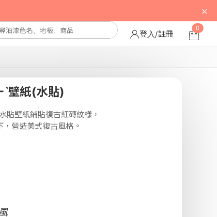
×
0
登入/註冊
ˋ壁紙(水貼)
ˋ水貼壁紙鋪貼復古紅磚紋樣，
下，營造美式復古風格。
風