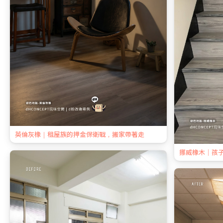
英倫灰橡｜租屋族的押金保衛戰，搬家帶著走
挪威橡木｜孩