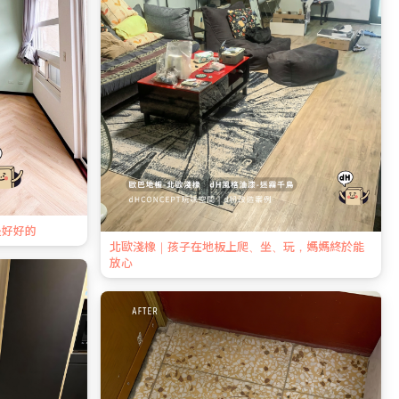
是好好的
北歐淺橡｜孩子在地板上爬、坐、玩，媽媽終於能
放心