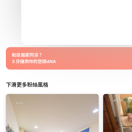
和這個家同派？
3 分鐘測你的空間dNA
下滑更多粉絲風格