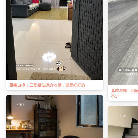
雅緻白橡｜三隻貓住過的地板，還是好好的
北歐淺橡｜租
不少