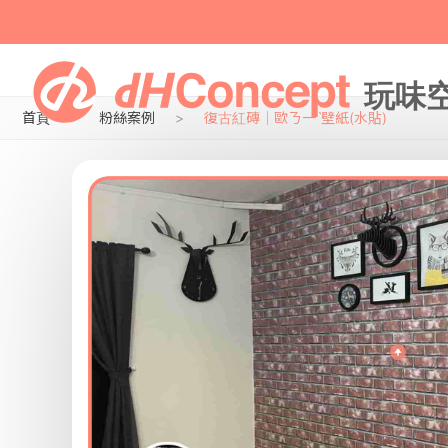
首頁
粉絲案例
復古紅磚｜歐ㄋ一ˋ壁紙(水貼)