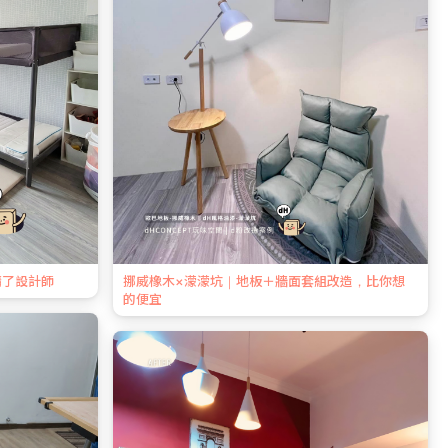
請了設計師
挪威橡木×濛濛坑｜地板＋牆面套組改造，比你想
的便宜