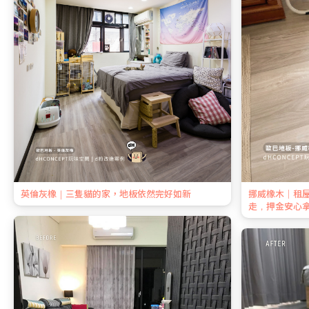
英倫灰橡｜三隻貓的家，地板依然完好如新
挪威橡木｜租
走，押金安心