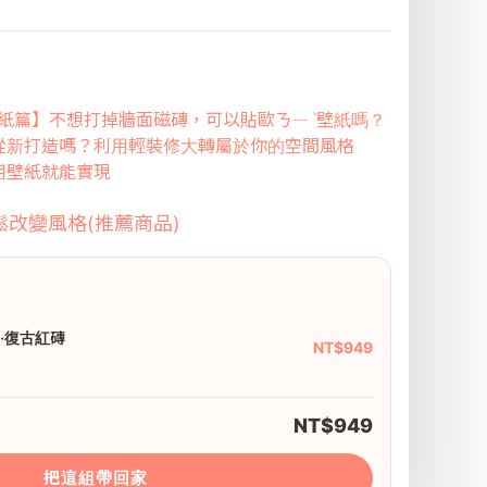
-壁紙篇】不想打掉牆面磁磚，可以貼歐ㄋㄧˋ壁紙嗎？
從新打造嗎？利用輕裝修大轉屬於你的空間風格
用壁紙就能實現
鬆改變風格(推薦商品)
)·復古紅磚
NT$949
NT$949
把這組帶回家