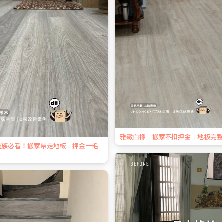
雅緻白橡｜搬家不扣押金，地板完
屋族必看！搬家帶走地板，押金一毛