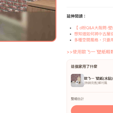
延伸閱讀：
【 d粉Q&A大哉問
想知道如何將中古屋
多種空間風格，只要
>>使用歐ㄋ一ˋ壁紙輕
這個家用了什麼
歐ㄋㄧˋ壁紙(水貼
[熱銷完售]鄉村風
整組合計