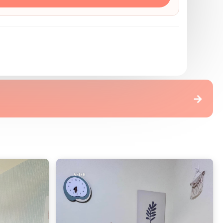
ˋ壁紙(水貼)
→