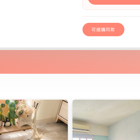
可選購同款
復古紅磚｜歐ㄋ一
可選購同款