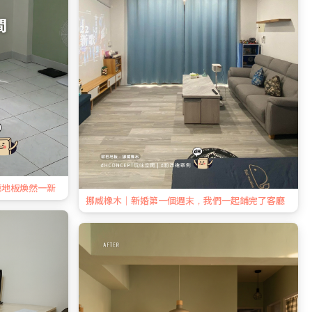
廳地板煥然一新
挪威橡木｜新婚第一個週末，我們一起鋪完了客廳