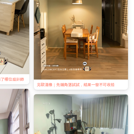
請了哪位設計師
北歐淺橡｜先鋪角落試試，結果一發不可收拾