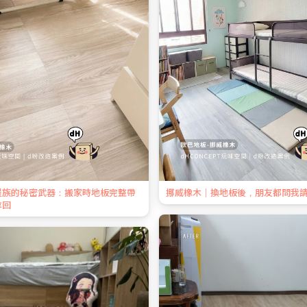
屋族的秘密武器：搬家時地板完整帶
挪威橡木｜換地板後，朋友都問我
拿回