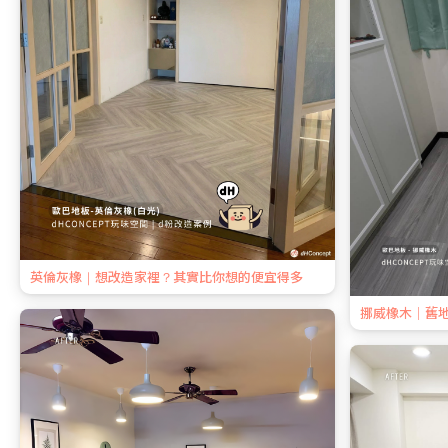
英倫灰橡｜想改造家裡？其實比你想的便宜得多
挪威橡木｜舊