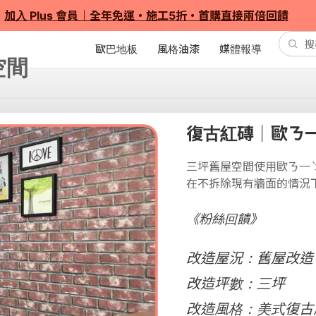
加入 Plus 會員｜全年免運・施工5折・首購直接兩倍回饋
歐巴地板
風格油漆
媒體報導
復古紅磚｜歐ㄋ一
三坪舊屋空間使用歐ㄋ一
在不拆除現有牆面的情況
《粉絲回饋》
改造屋況：舊屋改造
改造坪數：三坪
改造風格：美式復古