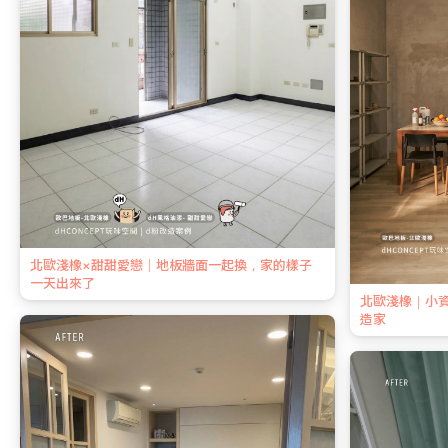
北歐淺橡×甜甜愛戀｜地板牆面一起換，家的樣子
一天出來了
北歐淺橡｜小
造家