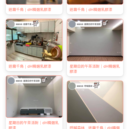
迷霧千鳥｜dH精選乳膠漆
迷霧千鳥｜dH精選乳膠漆
迷霧千鳥｜dH精選乳膠漆
星期日的午茶派對｜dH精選乳
膠漆
星期日的午茶派對｜dH精選乳
膠漆
呼喊森林、迷霧千鳥｜dH精選