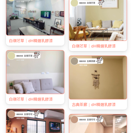
白嶺芒草｜dH精選乳膠漆
白嶺芒草｜dH精選乳膠漆
白嶺芒草｜dH精選乳膠漆
古典茶廊｜dH精選乳膠漆