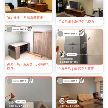
雪茄老爺｜dH精選乳膠漆
雪茄老爺｜dH精選乳膠漆
迷霧千鳥、濛濛坑｜dH精選乳
膠漆
迷霧千鳥｜dH精選乳膠漆