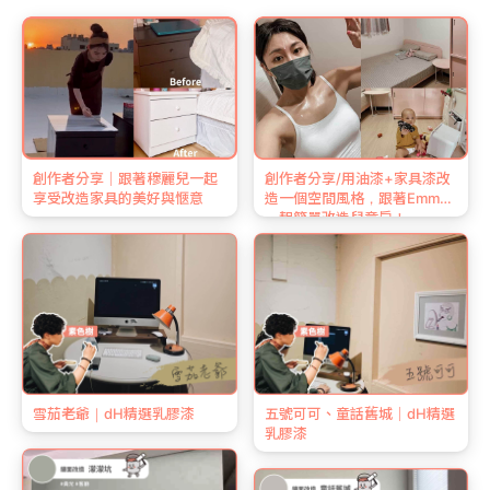
創作者分享｜跟著穆麗兒一起
創作者分享/用油漆+家具漆改
享受改造家具的美好與愜意
造一個空間風格，跟著Emma
一起簡單改造兒童房！
雪茄老爺｜dH精選乳膠漆
五號可可、童話舊城｜dH精選
乳膠漆