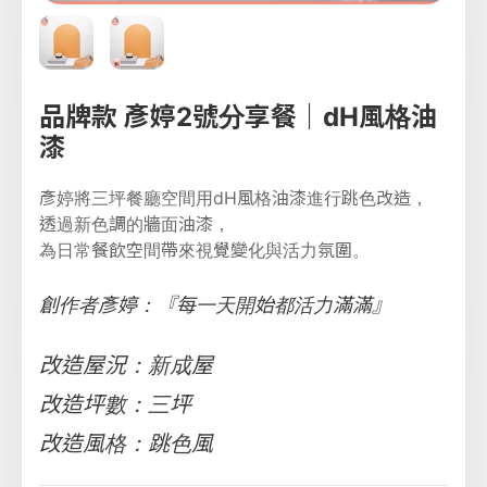
品牌款 彥婷2號分享餐｜dH風格油
漆
彥婷將三坪餐廳空間用dH風格油漆進行跳色改造，
透過新色調的牆面油漆，
為日常餐飲空間帶來視覺變化與活力氛圍。
創作者彥婷：『每一天開始都活力滿滿』
改造屋況：新成屋
改造坪數：三坪
改造風格：跳色風