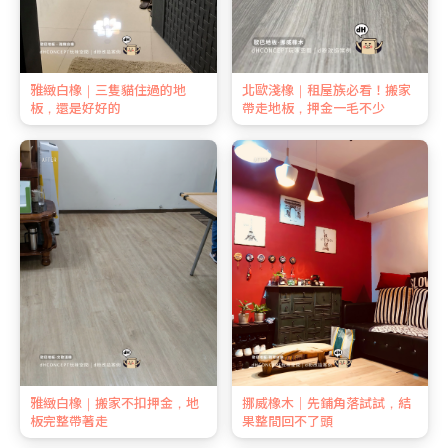
雅緻白橡｜三隻貓住過的地
北歐淺橡｜租屋族必看！搬家
板，還是好好的
帶走地板，押金一毛不少
雅緻白橡｜搬家不扣押金，地
挪威橡木｜先鋪角落試試，結
板完整帶著走
果整間回不了頭