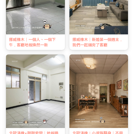
挪威橡木｜一個人、一個下
挪威橡木｜新婚第一個週末，
午，客廳地板煥然一新
我們一起鋪完了客廳
北歐淺橡×甜甜愛戀｜地板牆
北歐淺橡｜小資族翻身｜不用