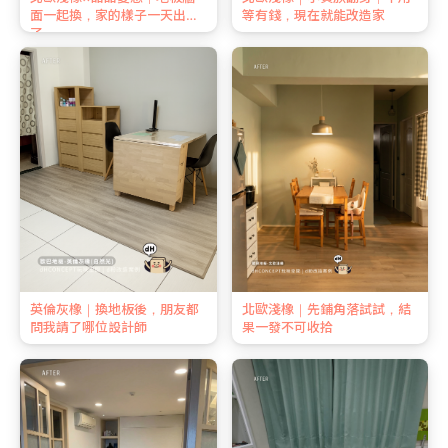
面一起換，家的樣子一天出來
等有錢，現在就能改造家
了
英倫灰橡｜換地板後，朋友都
北歐淺橡｜先鋪角落試試，結
問我請了哪位設計師
果一發不可收拾