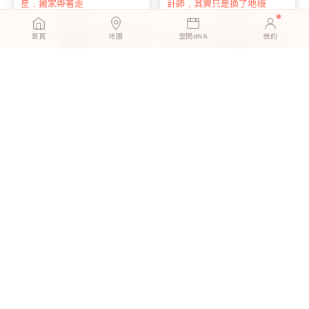
星，搬家帶著走
計師，其實只是換了地板
首頁
地圖
空間dNA
我的
北歐淺橡｜老屋地板翻新：舊
北歐淺橡｜12坪小宅變寬敞，
地板直接蓋，省工又省錢
明亮色調讓空間大一倍