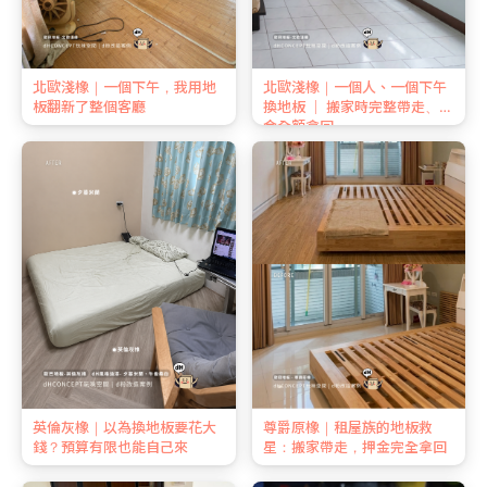
北歐淺橡｜一個下午，我用地
北歐淺橡｜一個人、一個下午
板翻新了整個客廳
換地板 ｜ 搬家時完整帶走、押
金全額拿回
英倫灰橡｜以為換地板要花大
尊爵原橡｜租屋族的地板救
錢？預算有限也能自己來
星：搬家帶走，押金完全拿回