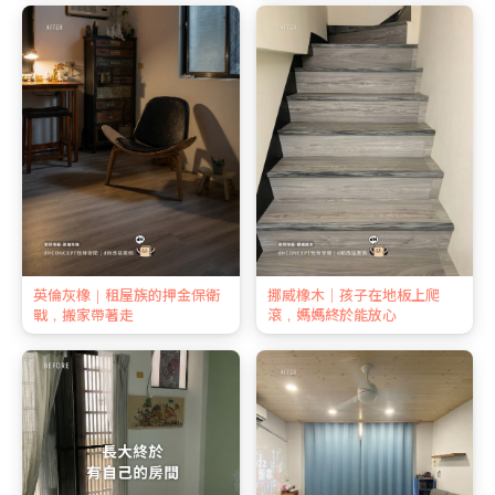
英倫灰橡｜租屋族的押金保衛
挪威橡木｜孩子在地板上爬
戰，搬家帶著走
滾，媽媽終於能放心