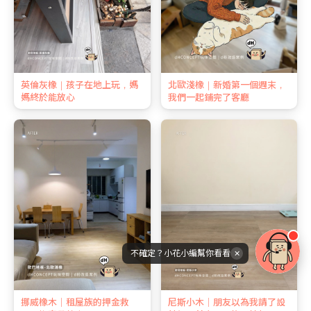
英倫灰橡｜孩子在地上玩，媽
北歐淺橡｜新婚第一個週末，
媽終於能放心
我們一起鋪完了客廳
不確定？小花小編幫你看看
✕
挪威橡木｜租屋族的押金救
尼斯小木｜朋友以為我請了設