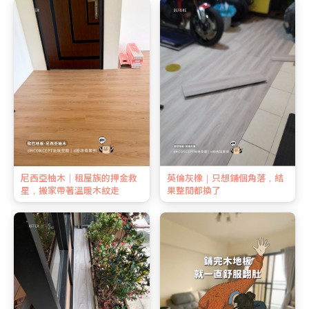
尼西亞柚木｜租屋族的押金救
英倫灰橡｜只想鋪個角落，結
星，搬家帶著溫暖木紋走
果整間都換了