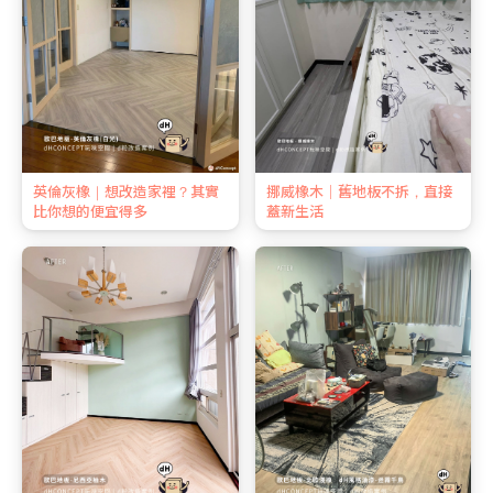
英倫灰橡｜想改造家裡？其實
挪威橡木｜舊地板不拆，直接
比你想的便宜得多
蓋新生活