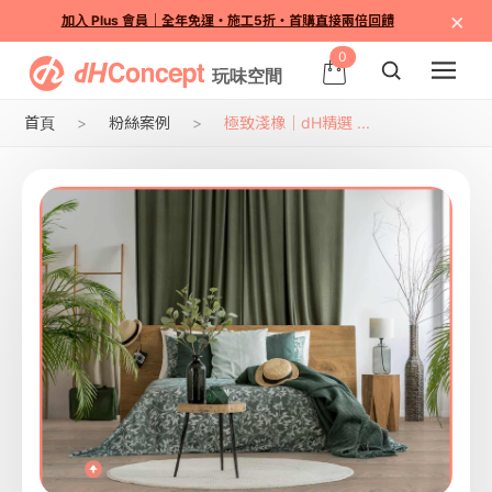
×
加入 Plus 會員｜全年免運・施工5折・首購直接兩倍回饋
0
首頁
粉絲案例
極致淺橡｜dH精選 ...