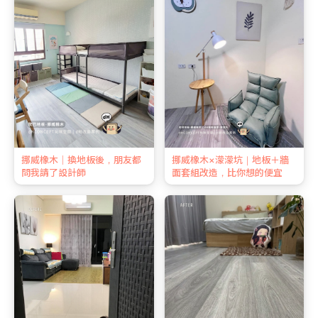
挪威橡木｜換地板後，朋友都
挪威橡木×濛濛坑｜地板＋牆
問我請了設計師
面套組改造，比你想的便宜