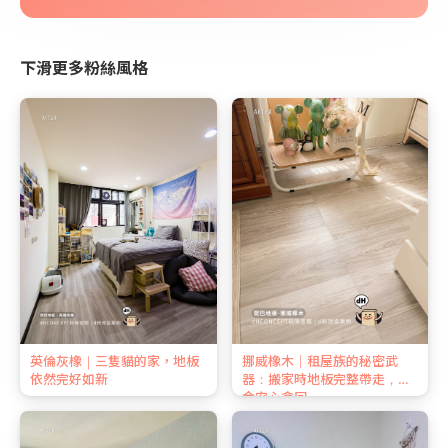
下滑更多粉絲風格
英倫灰橡｜三隻貓的家，地板
挪威橡木｜租屋族的秘密武
依然完好如新
器：搬家時地板完整帶走，押
金安心拿回