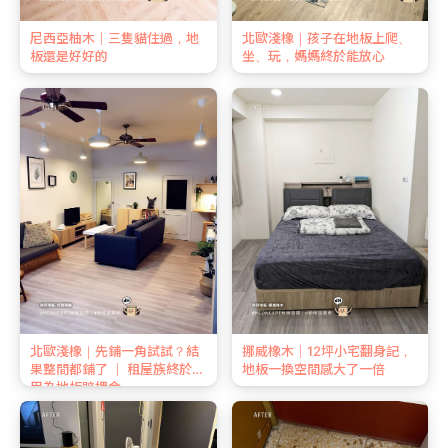
尼西亞柚木｜三隻貓住過，地
北歐淺橡｜孩子在地板上爬、
板還是好好的
坐、玩，媽媽終於能放心
北歐淺橡｜先鋪一角試試？結
挪威橡木｜12坪小宅翻身記，
果整間都鋪了 ｜ 租屋族終於不
地板一換空間感大了一倍
用為地板賠押金