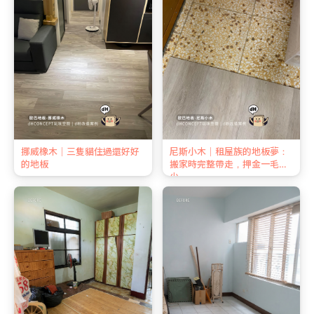
挪威橡木｜三隻貓住過還好好
尼斯小木｜租屋族的地板夢：
的地板
搬家時完整帶走，押金一毛不
少