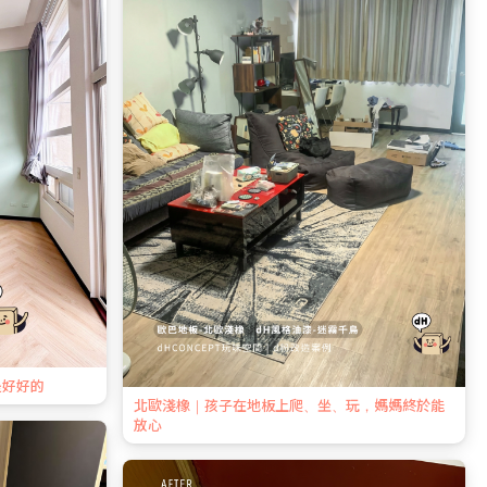
是好好的
北歐淺橡｜孩子在地板上爬、坐、玩，媽媽終於能
放心