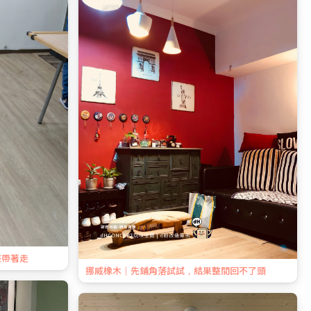
整帶著走
挪威橡木｜先鋪角落試試，結果整間回不了頭