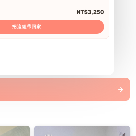
NT$3,250
把這組帶回家
 G-pro精品地板(連工帶料)
→