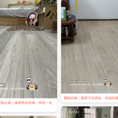
雅緻白橡｜搬家不扣押金，地板完
屋族必看！搬家帶走地板，押金一毛