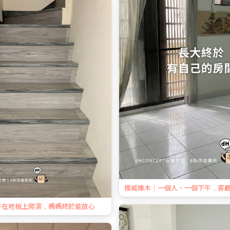
挪威橡木｜一個人、一個下午，客
子在地板上爬滾，媽媽終於能放心