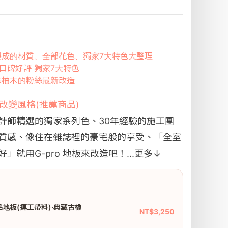
，製成的材質、全部花色、獨家7大特色大整理
8%口碑好評 獨家7大特色
品味柚木的粉絲最新改造
鬆改變風格(推薦商品)
計師精選的獨家系列色、30年經驗的施工團
質感、像住在雜誌裡的豪宅般的享受、「全室
就用G-pro 地板來改造吧！...
更多↓
精品地板(連工帶料)·典藏古橡
NT$3,250