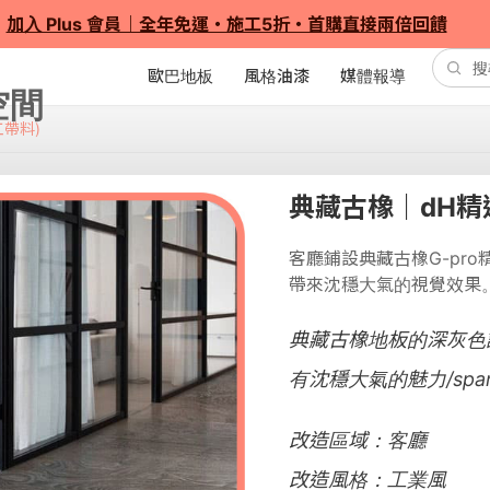
加入 Plus 會員｜全年免運・施工5折・首購直接兩倍回饋
歐巴地板
風格油漆
媒體報導
工帶料)
典藏古橡｜dH精選
客廳鋪設典藏古橡G-pr
帶來沈穩大氣的視覺效果
典藏古橡地板的深灰色
有沈穩大氣的魅力/spa
改造區域：客廳
改造風格：工業風