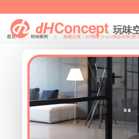
首頁
粉絲案例
典藏古橡｜dH精選 G-pro精品地板(連