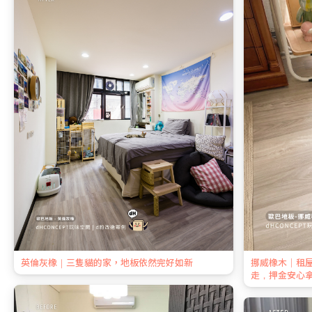
英倫灰橡｜三隻貓的家，地板依然完好如新
挪威橡木｜租
走，押金安心