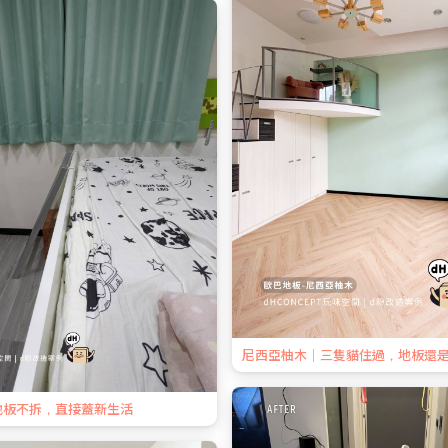
尼西亞柚木｜三隻貓住過，地板還
地板不拆，直接蓋新生活