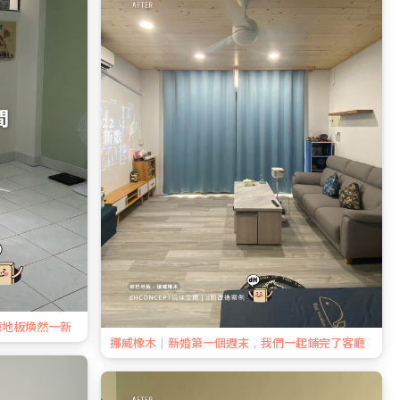
廳地板煥然一新
挪威橡木｜新婚第一個週末，我們一起鋪完了客廳