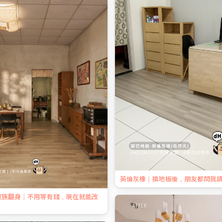
英倫灰橡｜換地板後，朋友都問我
資族翻身｜不用等有錢，現在就能改