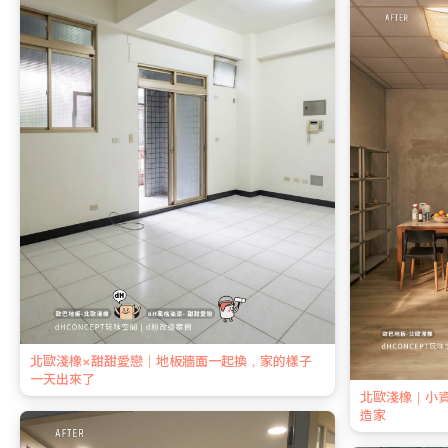
北歐淺橡×甜甜愛戀｜地板牆面一起換，家的樣子
一天出來了
北歐淺橡｜小
造家