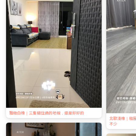
雅緻白橡｜三隻貓住過的地板，還是好好的
北歐淺橡｜租
不少