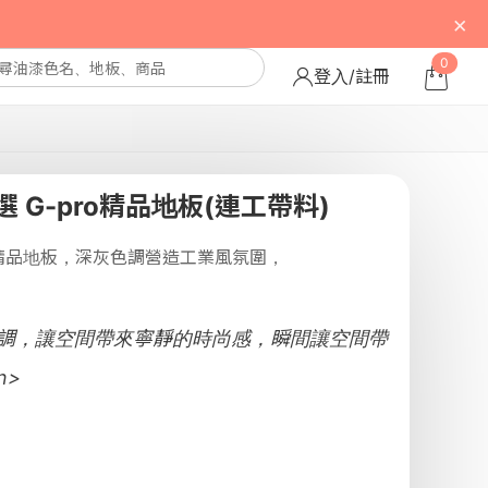
×
0
登入/註冊
 G-pro精品地板(連工帶料)
o精品地板，深灰色調營造工業風氛圍，
。
調，讓空間帶來寧靜的時尚感，瞬間讓空間帶
n>