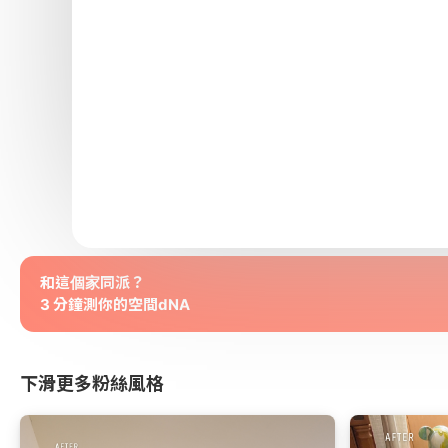
和這個家同派？
3 分鐘測你的空間dNA
下滑更多粉絲風格