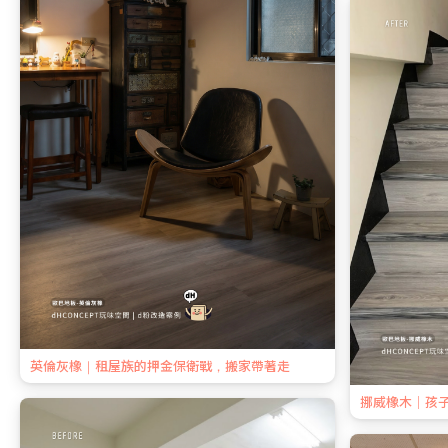
英倫灰橡｜租屋族的押金保衛戰，搬家帶著走
挪威橡木｜孩