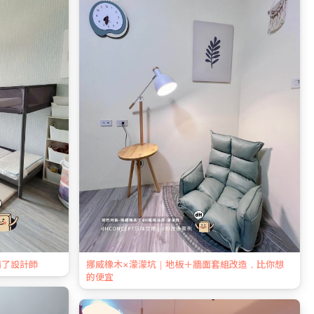
請了設計師
挪威橡木×濛濛坑｜地板＋牆面套組改造，比你想
的便宜