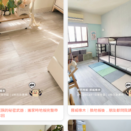
屋族的秘密武器：搬家時地板完整帶
挪威橡木｜換地板後，朋友都問我
拿回