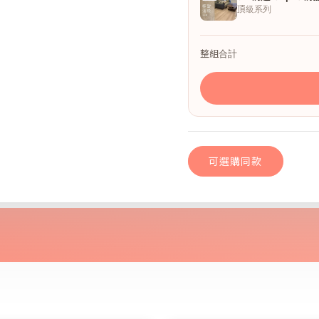
頂級系列
整組合計
可選購同款
極致淺橡｜dH精選
可選購同款