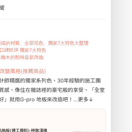
風
，製成的材質、全部花色、獨家7大特色大整理
8%口碑好評 獨家7大特色
品味柚木的粉絲最新改造
鬆改變風格(推薦商品)
計師精選的獨家系列色、30年經驗的施工團
質感、像住在雜誌裡的豪宅般的享受、「全室
就用G-pro 地板來改造吧！...
更多↓
精品地板(連工帶料)·極致淺橡