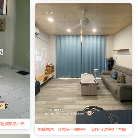
廳地板煥然一新
挪威橡木｜新婚第一個週末，我們一起鋪完了客廳