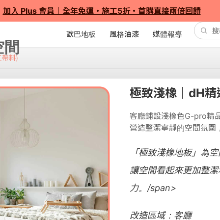
加入 Plus 會員｜全年免運・施工5折・首購直接兩倍回饋
歐巴地板
風格油漆
媒體報導
工帶料)
極致淺橡｜dH精選
客廳鋪設淺橡色G-pro
營造整潔寧靜的空間氛圍
「極致淺橡地板」為空
讓空間看起來更加整潔
力。/span>
改造區域：客廳