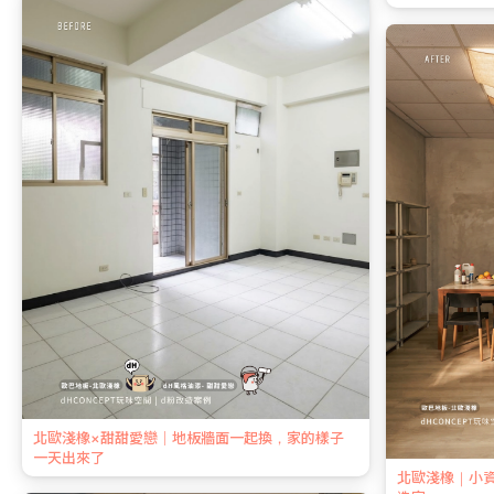
北歐淺橡×甜甜愛戀｜地板牆面一起換，家的樣子
一天出來了
北歐淺橡｜小