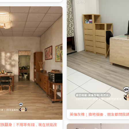
英倫灰橡｜換地板後，朋友都問我
資族翻身｜不用等有錢，現在就能改