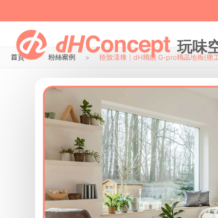
首頁
粉絲案例
極致淺橡｜dH精選 G-pro精品地板(連