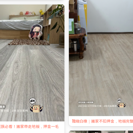
雅緻白橡｜搬家不扣押金，地板完
屋族必看！搬家帶走地板，押金一毛