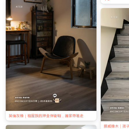
英倫灰橡｜租屋族的押金保衛戰，搬家帶著走
挪威橡木｜孩