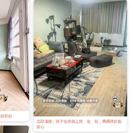
是好好的
北歐淺橡｜孩子在地板上爬、坐、玩，媽媽終於能
放心