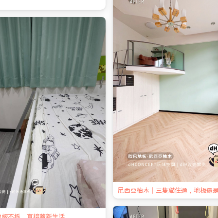
尼西亞柚木｜三隻貓住過，地板還
地板不拆，直接蓋新生活