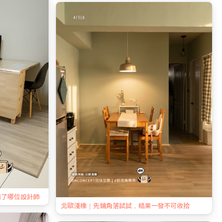
請了哪位設計師
北歐淺橡｜先鋪角落試試，結果一發不可收拾