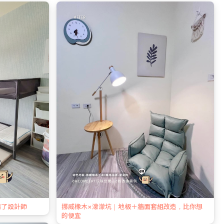
請了設計師
挪威橡木×濛濛坑｜地板＋牆面套組改造，比你想
的便宜