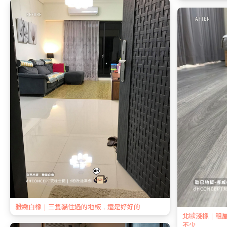
雅緻白橡｜三隻貓住過的地板，還是好好的
北歐淺橡｜租
不少