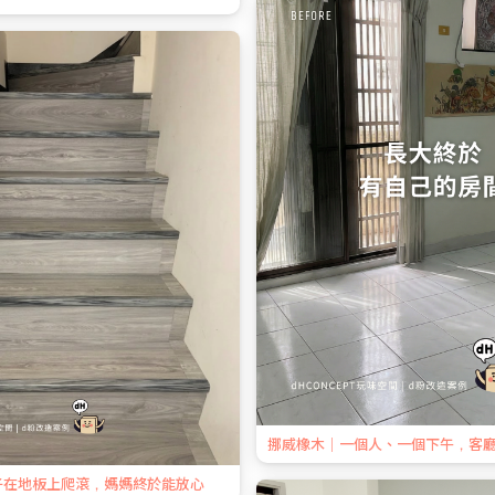
挪威橡木｜一個人、一個下午，客
子在地板上爬滾，媽媽終於能放心