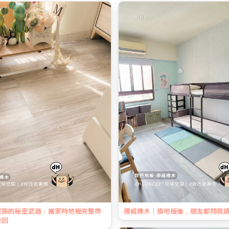
屋族的秘密武器：搬家時地板完整帶
挪威橡木｜換地板後，朋友都問我
拿回