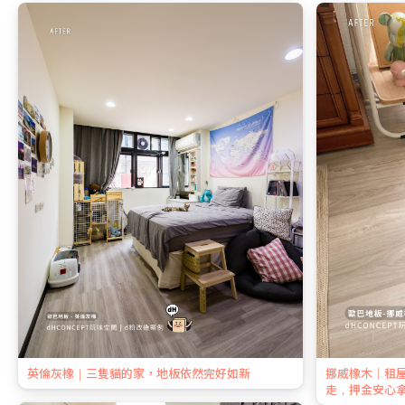
英倫灰橡｜三隻貓的家，地板依然完好如新
挪威橡木｜租
走，押金安心