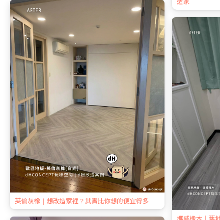
造家
英倫灰橡｜想改造家裡？其實比你想的便宜得多
挪威橡木｜舊