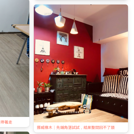
整帶著走
挪威橡木｜先鋪角落試試，結果整間回不了頭