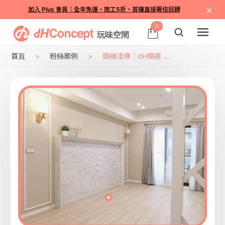
×
加入 Plus 會員｜全年免運・施工5折・首購直接兩倍回饋
0
首頁
粉絲案例
簡練淺橡｜dH精選 ...