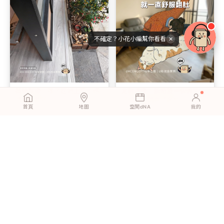
不確定？小花小編幫你看看
✕
英倫灰橡｜孩子在地上玩，媽
北歐淺橡｜新婚第一個週末，
媽終於能放心
我們一起鋪完了客廳
首頁
地圖
空間dNA
我的