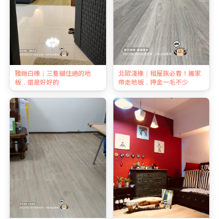
雅緻白橡｜三隻貓住過的地
北歐淺橡｜租屋族必看！搬家
板，還是好好的
帶走地板，押金一毛不少