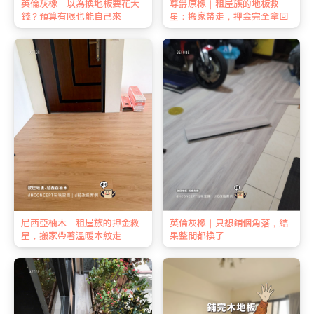
英倫灰橡｜以為換地板要花大
尊爵原橡｜租屋族的地板救
錢？預算有限也能自己來
星：搬家帶走，押金完全拿回
尼西亞柚木｜租屋族的押金救
英倫灰橡｜只想鋪個角落，結
星，搬家帶著溫暖木紋走
果整間都換了