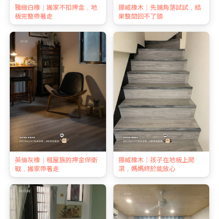
雅緻白橡｜搬家不扣押金，地
挪威橡木｜先鋪角落試試，結
板完整帶著走
果整間回不了頭
英倫灰橡｜租屋族的押金保衛
挪威橡木｜孩子在地板上爬
戰，搬家帶著走
滾，媽媽終於能放心