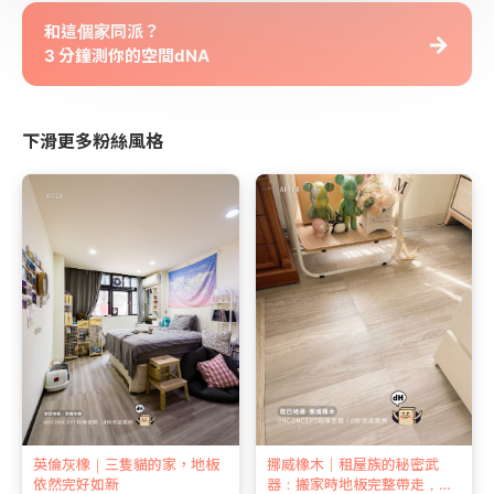
和這個家同派？
→
3 分鐘測你的空間dNA
下滑更多粉絲風格
英倫灰橡｜三隻貓的家，地板
挪威橡木｜租屋族的秘密武
依然完好如新
器：搬家時地板完整帶走，押