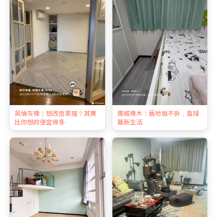
英倫灰橡｜想改造家裡？其實
挪威橡木｜舊地板不拆，直接
比你想的便宜得多
蓋新生活