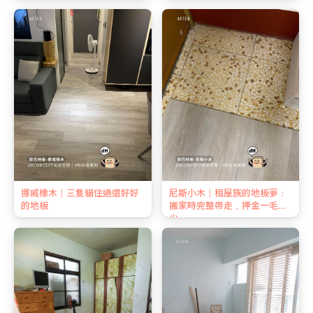
挪威橡木｜三隻貓住過還好好
尼斯小木｜租屋族的地板夢：
的地板
搬家時完整帶走，押金一毛不
少