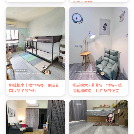
金安心拿回
挪威橡木｜換地板後，朋友都
挪威橡木×濛濛坑｜地板＋牆
問我請了設計師
面套組改造，比你想的便宜