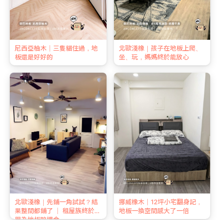
尼西亞柚木｜三隻貓住過，地
北歐淺橡｜孩子在地板上爬、
板還是好好的
坐、玩，媽媽終於能放心
北歐淺橡｜先鋪一角試試？結
挪威橡木｜12坪小宅翻身記，
果整間都鋪了 ｜ 租屋族終於不
地板一換空間感大了一倍
用為地板賠押金