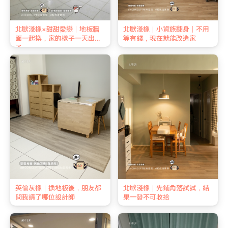
北歐淺橡×甜甜愛戀｜地板牆
北歐淺橡｜小資族翻身｜不用
面一起換，家的樣子一天出來
等有錢，現在就能改造家
了
英倫灰橡｜換地板後，朋友都
北歐淺橡｜先鋪角落試試，結
問我請了哪位設計師
果一發不可收拾