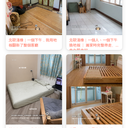
北歐淺橡｜一個下午，我用地
北歐淺橡｜一個人、一個下午
板翻新了整個客廳
換地板 ｜ 搬家時完整帶走、押
金全額拿回