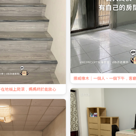
挪威橡木｜一個人、一個下午，客
子在地板上爬滾，媽媽終於能放心