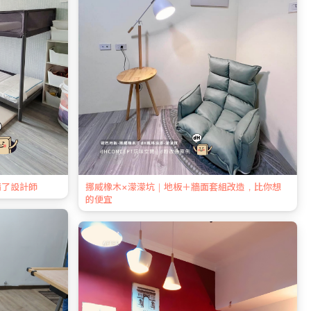
請了設計師
挪威橡木×濛濛坑｜地板＋牆面套組改造，比你想
的便宜