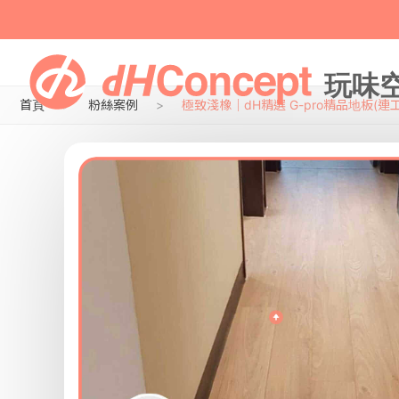
首頁
粉絲案例
極致淺橡｜dH精選 G-pro精品地板(連