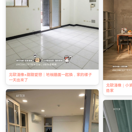
北歐淺橡×甜甜愛戀｜地板牆面一起換，家的樣子
一天出來了
北歐淺橡｜小
造家