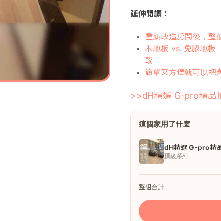
延伸閱讀：
重新改造房間後，整
木地板 vs. 免膠
較
簡單又方便就可以把
>>dH精選 G-pro精
這個家用了什麼
dH精選 G-pro
頂級系列
整組合計