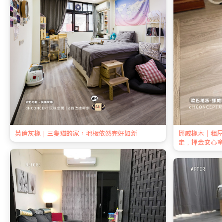
英倫灰橡｜三隻貓的家，地板依然完好如新
挪威橡木｜租
走，押金安心