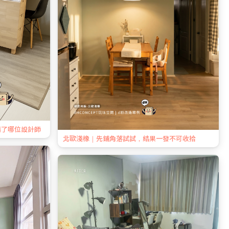
請了哪位設計師
北歐淺橡｜先鋪角落試試，結果一發不可收拾