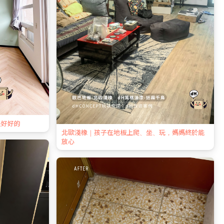
是好好的
北歐淺橡｜孩子在地板上爬、坐、玩，媽媽終於能
放心