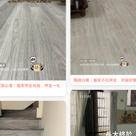
雅緻白橡｜搬家不扣押金，地板完
屋族必看！搬家帶走地板，押金一毛