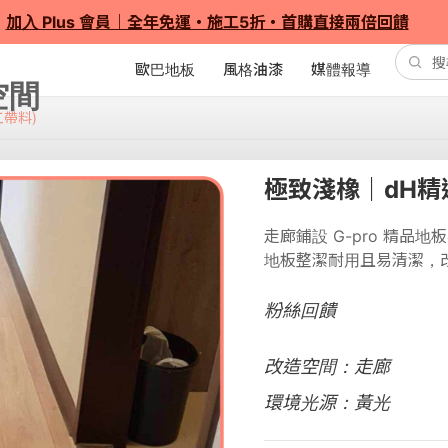
加入 Plus 會員｜全年免運・施工5折・首購直接兩倍回饋
歐巴地板
風格油漆
媒體報導
工帶料)
極致淺橡｜dH精選
走廊鋪設 G-pro 精品
地板整潔耐用且易清潔，
粉絲回饋
改造空間：走廊
環境光源：黃光