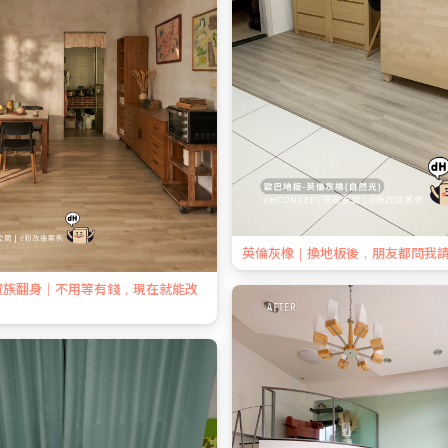
英倫灰橡｜換地板後，朋友都問我
資族翻身｜不用等有錢，現在就能改