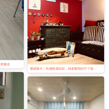
整帶著走
挪威橡木｜先鋪角落試試，結果整間回不了頭