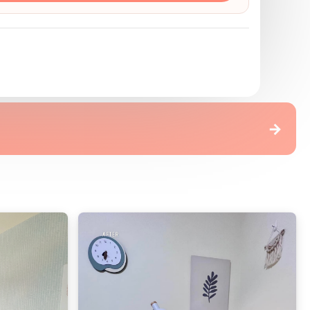
 G-pro精品地板(連工帶料)
→