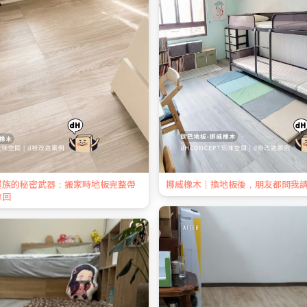
屋族的秘密武器：搬家時地板完整帶
挪威橡木｜換地板後，朋友都問我
拿回