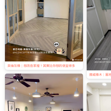
英倫灰橡｜想改造家裡？其實比你想的便宜得多
挪威橡木｜舊