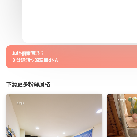
和這個家同派？
3 分鐘測你的空間dNA
下滑更多粉絲風格