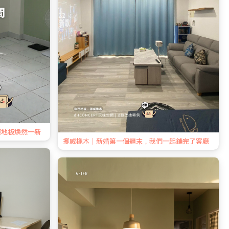
廳地板煥然一新
挪威橡木｜新婚第一個週末，我們一起鋪完了客廳