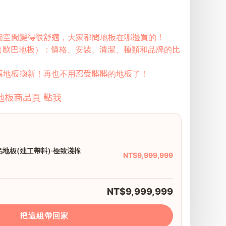
個空間變得很舒適，大家都問地板在哪邊買的！
地板（歐巴地板）：價格、安裝、清潔、種類和品牌的比
舊地板換新！再也不用忍受髒髒的地板了！
品地板商品頁 點我
精品地板(連工帶料)·極致淺橡
NT$9,999,999
NT$9,999,999
把這組帶回家