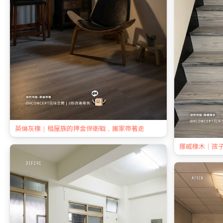
英倫灰橡｜租屋族的押金保衛戰，搬家帶著走
挪威橡木｜孩