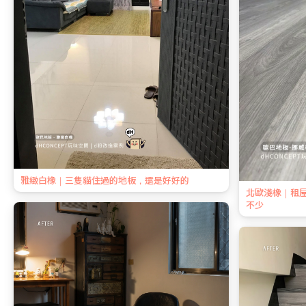
雅緻白橡｜三隻貓住過的地板，還是好好的
北歐淺橡｜租
不少