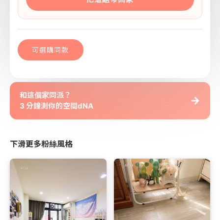
可選購同款
和這個家同派？
→
3 分鐘測你的空間dNA
下滑更多粉絲風格