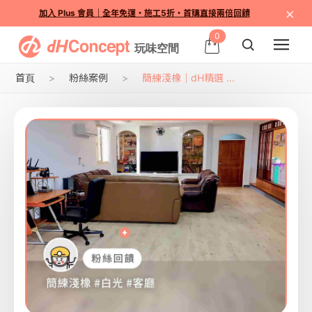
×
加入 Plus 會員｜全年免運・施工5折・首購直接兩倍回饋
0
首頁
粉絲案例
簡練淺橡｜dH精選 ...