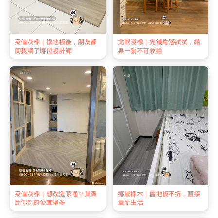
英倫灰橡｜換地板後，朋友都
北歐淺橡｜先鋪角落試試，結
問我請了哪位設計師
果一發不可收拾
英倫灰橡｜想改造家裡？其實
挪威橡木｜舊地板不拆，直接
比你想的便宜得多
蓋新生活