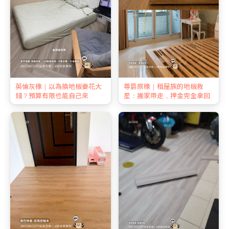
英倫灰橡｜以為換地板要花大
尊爵原橡｜租屋族的地板救
錢？預算有限也能自己來
星：搬家帶走，押金完全拿回