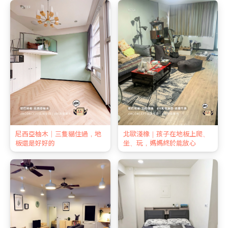
尼西亞柚木｜三隻貓住過，地
北歐淺橡｜孩子在地板上爬、
板還是好好的
坐、玩，媽媽終於能放心