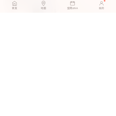
首頁
地圖
空間dNA
我的
挪威橡木｜租屋族的押金救
尼斯小木｜朋友以為我請了設
星，搬家帶著走
計師，其實只是換了地板