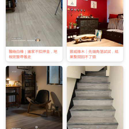
雅緻白橡｜搬家不扣押金，地
挪威橡木｜先鋪角落試試，結
板完整帶著走
果整間回不了頭