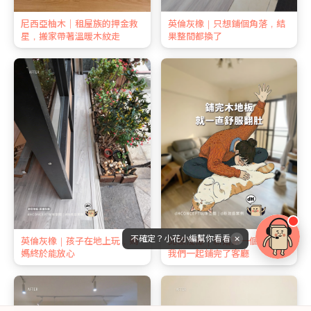
尼西亞柚木｜租屋族的押金救
英倫灰橡｜只想鋪個角落，結
星，搬家帶著溫暖木紋走
果整間都換了
不確定？小花小編幫你看看
✕
英倫灰橡｜孩子在地上玩，媽
北歐淺橡｜新婚第一個週末，
媽終於能放心
我們一起鋪完了客廳