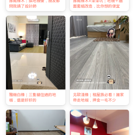
挪威橡木｜換地板後，朋友都
挪威橡木×濛濛坑｜地板＋牆
問我請了設計師
面套組改造，比你想的便宜
雅緻白橡｜三隻貓住過的地
北歐淺橡｜租屋族必看！搬家
板，還是好好的
帶走地板，押金一毛不少