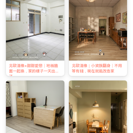
北歐淺橡×甜甜愛戀｜地板牆
北歐淺橡｜小資族翻身｜不用
面一起換，家的樣子一天出來
等有錢，現在就能改造家
了