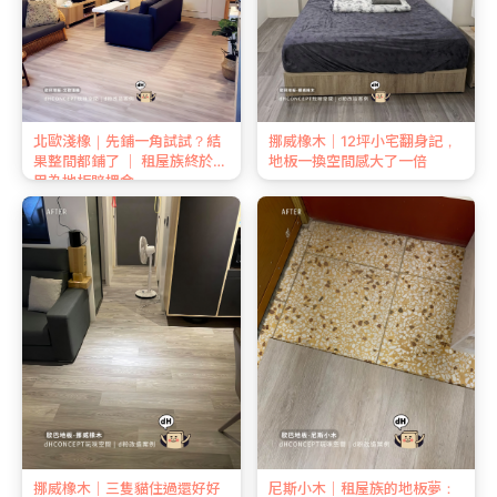
北歐淺橡｜先鋪一角試試？結
挪威橡木｜12坪小宅翻身記，
果整間都鋪了 ｜ 租屋族終於不
地板一換空間感大了一倍
用為地板賠押金
挪威橡木｜三隻貓住過還好好
尼斯小木｜租屋族的地板夢：