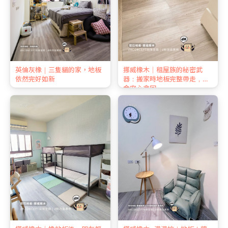
英倫灰橡｜三隻貓的家，地板
挪威橡木｜租屋族的秘密武
依然完好如新
器：搬家時地板完整帶走，押
金安心拿回