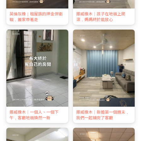
英倫灰橡｜租屋族的押金保衛
挪威橡木｜孩子在地板上爬
戰，搬家帶著走
滾，媽媽終於能放心
挪威橡木｜一個人、一個下
挪威橡木｜新婚第一個週末，
午，客廳地板煥然一新
我們一起鋪完了客廳