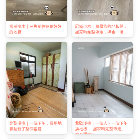
挪威橡木｜三隻貓住過還好好
尼斯小木｜租屋族的地板夢：
的地板
搬家時完整帶走，押金一毛不
少
北歐淺橡｜一個下午，我用地
北歐淺橡｜一個人、一個下午
板翻新了整個客廳
換地板 ｜ 搬家時完整帶走、押
金全額拿回