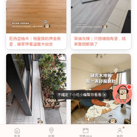
尼西亞柚木｜租屋族的押金救
英倫灰橡｜只想鋪個角落，結
星，搬家帶著溫暖木紋走
果整間都換了
不確定？小花小編幫你看看
✕
英倫灰橡｜孩子在地上玩，媽
北歐淺橡｜新婚第一個週末，
首頁
地圖
空間dNA
我的