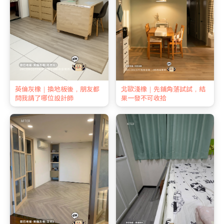
英倫灰橡｜換地板後，朋友都
北歐淺橡｜先鋪角落試試，結
問我請了哪位設計師
果一發不可收拾