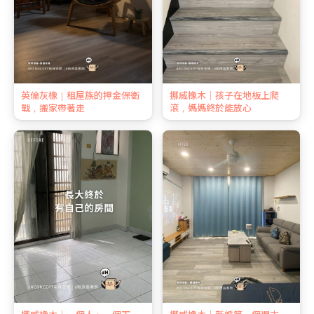
英倫灰橡｜租屋族的押金保衛
挪威橡木｜孩子在地板上爬
戰，搬家帶著走
滾，媽媽終於能放心