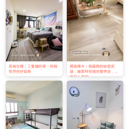
英倫灰橡｜三隻貓的家，地板
挪威橡木｜租屋族的秘密武
依然完好如新
器：搬家時地板完整帶走，押
金安心拿回