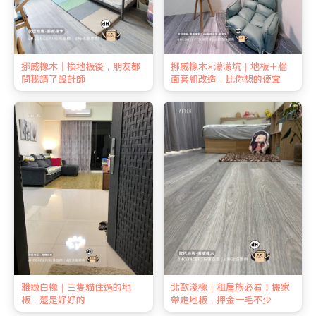
挪威橡木｜換地板後，朋友都
挪威橡木×濛濛坑｜地板＋牆
問我請了設計師
面套組改造，比你想的便宜
雅緻白橡｜三隻貓住過的地
北歐淺橡｜租屋族必看！搬家
板，還是好好的
帶走地板，押金一毛不少