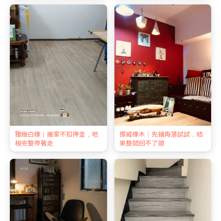
雅緻白橡｜搬家不扣押金，地
挪威橡木｜先鋪角落試試，結
板完整帶著走
果整間回不了頭