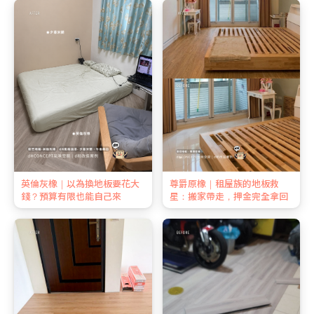
英倫灰橡｜以為換地板要花大
尊爵原橡｜租屋族的地板救
錢？預算有限也能自己來
星：搬家帶走，押金完全拿回