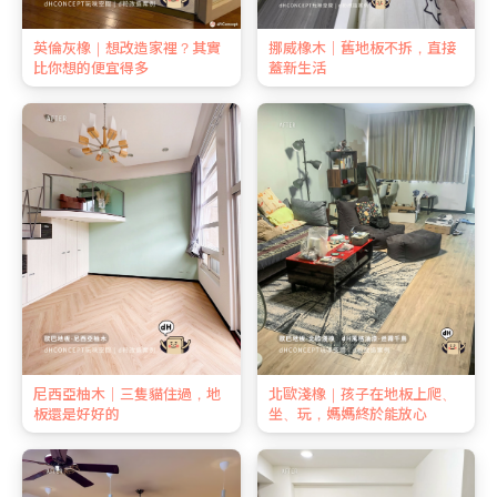
英倫灰橡｜想改造家裡？其實
挪威橡木｜舊地板不拆，直接
比你想的便宜得多
蓋新生活
尼西亞柚木｜三隻貓住過，地
北歐淺橡｜孩子在地板上爬、
板還是好好的
坐、玩，媽媽終於能放心