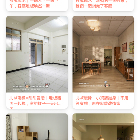
挪威橡木｜一個人、一個下
挪威橡木｜新婚第一個週末，
午，客廳地板煥然一新
我們一起鋪完了客廳
北歐淺橡×甜甜愛戀｜地板牆
北歐淺橡｜小資族翻身｜不用
面一起換，家的樣子一天出來
等有錢，現在就能改造家
了