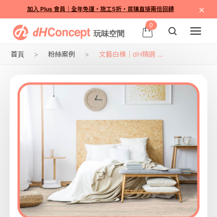
×
加入 Plus 會員｜全年免運・施工5折・首購直接兩倍回饋
0
首頁
粉絲案例
文藝白橡｜dH精選 ...