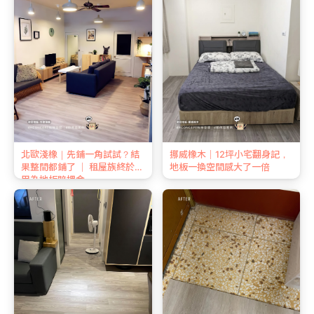
北歐淺橡｜先鋪一角試試？結
挪威橡木｜12坪小宅翻身記，
果整間都鋪了 ｜ 租屋族終於不
地板一換空間感大了一倍
用為地板賠押金