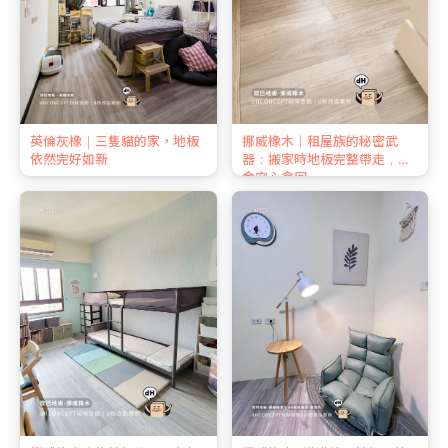
英倫灰橡｜三隻貓的家，地板
挪威橡木｜租屋族的秘密武
依然完好如新
器：搬家時地板完整帶走，押
金安心拿回