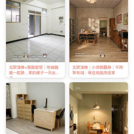
北歐淺橡×甜甜愛戀｜地板牆
北歐淺橡｜小資族翻身｜不用
面一起換，家的樣子一天出來
等有錢，現在就能改造家
了