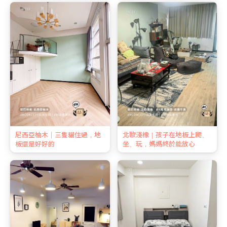
尼西亞柚木｜三隻貓住過，地
北歐淺橡｜孩子在地板上爬、
板還是好好的
坐、玩，媽媽終於能放心