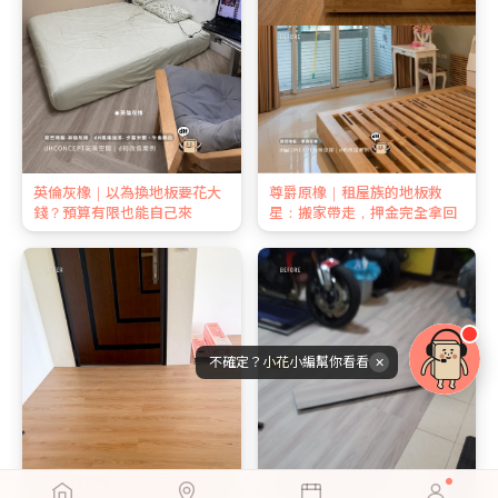
英倫灰橡｜以為換地板要花大
尊爵原橡｜租屋族的地板救
錢？預算有限也能自己來
星：搬家帶走，押金完全拿回
不確定？小花小編幫你看看
✕