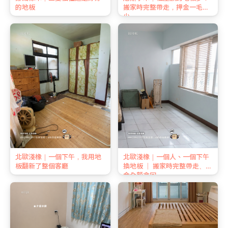
的地板
搬家時完整帶走，押金一毛不
少
北歐淺橡｜一個下午，我用地
北歐淺橡｜一個人、一個下午
板翻新了整個客廳
換地板 ｜ 搬家時完整帶走、押
金全額拿回