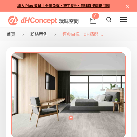
×
加入 Plus 會員｜全年免運・施工5折・首購直接兩倍回饋
0
首頁
粉絲案例
經典白橡｜dH精選 ...