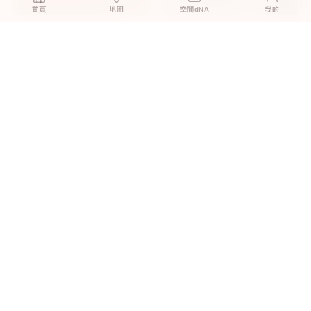
首頁
地圖
空間dNA
我的
尼西亞柚木｜租屋族的押金救
英倫灰橡｜只想鋪個角落，結
星，搬家帶著溫暖木紋走
果整間都換了
英倫灰橡｜孩子在地上玩，媽
北歐淺橡｜新婚第一個週末，
媽終於能放心
我們一起鋪完了客廳