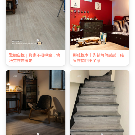
雅緻白橡｜搬家不扣押金，地
挪威橡木｜先鋪角落試試，結
板完整帶著走
果整間回不了頭