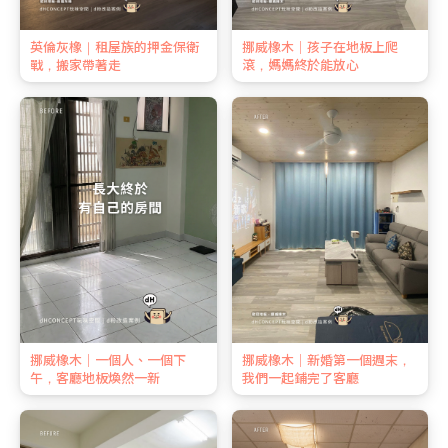
英倫灰橡｜租屋族的押金保衛
挪威橡木｜孩子在地板上爬
戰，搬家帶著走
滾，媽媽終於能放心
挪威橡木｜一個人、一個下
挪威橡木｜新婚第一個週末，
午，客廳地板煥然一新
我們一起鋪完了客廳