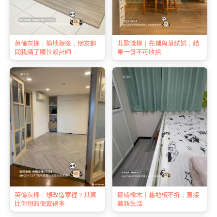
英倫灰橡｜換地板後，朋友都
北歐淺橡｜先鋪角落試試，結
問我請了哪位設計師
果一發不可收拾
英倫灰橡｜想改造家裡？其實
挪威橡木｜舊地板不拆，直接
比你想的便宜得多
蓋新生活