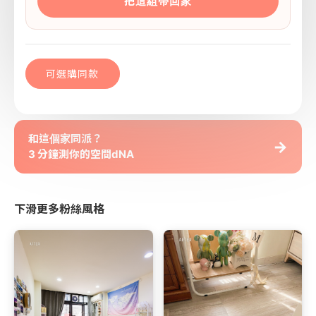
把這組帶回家
可選購同款
和這個家同派？
→
3 分鐘測你的空間dNA
下滑更多粉絲風格