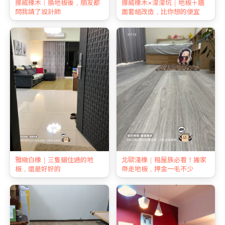
挪威橡木｜換地板後，朋友都
挪威橡木×濛濛坑｜地板＋牆
問我請了設計師
面套組改造，比你想的便宜
雅緻白橡｜三隻貓住過的地
北歐淺橡｜租屋族必看！搬家
板，還是好好的
帶走地板，押金一毛不少