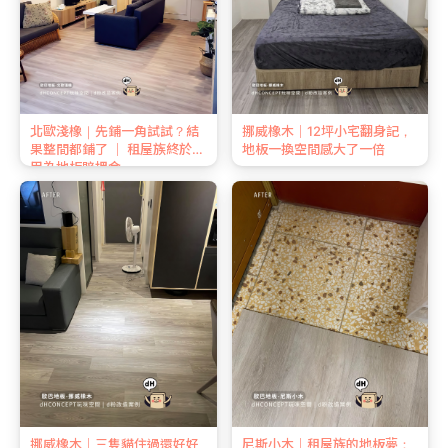
北歐淺橡｜先鋪一角試試？結
挪威橡木｜12坪小宅翻身記，
果整間都鋪了 ｜ 租屋族終於不
地板一換空間感大了一倍
用為地板賠押金
挪威橡木｜三隻貓住過還好好
尼斯小木｜租屋族的地板夢：