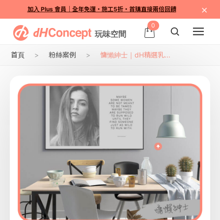
×
加入 Plus 會員｜全年免運・施工5折・首購直接兩倍回饋
0
首頁
粉絲案例
慵懶紳士｜dH精選乳...