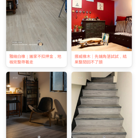
雅緻白橡｜搬家不扣押金，地
挪威橡木｜先鋪角落試試，結
板完整帶著走
果整間回不了頭