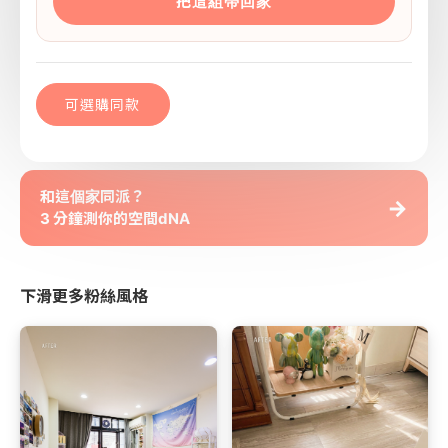
把這組帶回家
可選購同款
和這個家同派？
→
3 分鐘測你的空間dNA
下滑更多粉絲風格