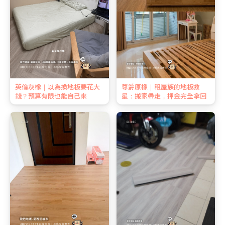
英倫灰橡｜以為換地板要花大
尊爵原橡｜租屋族的地板救
錢？預算有限也能自己來
星：搬家帶走，押金完全拿回