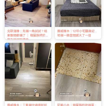
北歐淺橡｜先鋪一角試試？結
挪威橡木｜12坪小宅翻身記，
果整間都鋪了 ｜ 租屋族終於不
地板一換空間感大了一倍
用為地板賠押金
挪威橡木｜三隻貓住過還好好
尼斯小木｜租屋族的地板夢：