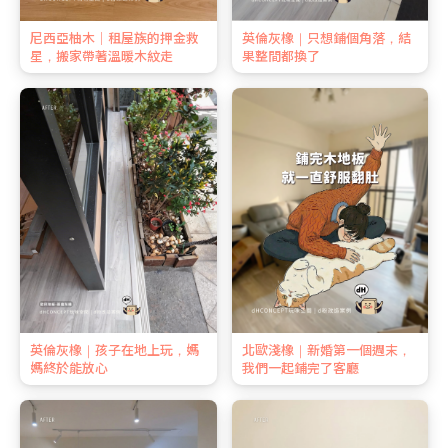
尼西亞柚木｜租屋族的押金救
英倫灰橡｜只想鋪個角落，結
星，搬家帶著溫暖木紋走
果整間都換了
英倫灰橡｜孩子在地上玩，媽
北歐淺橡｜新婚第一個週末，
媽終於能放心
我們一起鋪完了客廳