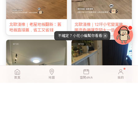
北歐淺橡｜老屋地板翻新：舊
北歐淺橡｜12坪小宅變寬敞，
地板直接蓋，省工又省錢
明亮色調讓空間大一倍
不確定？小花小編幫你看看
✕
首頁
地圖
空間dNA
我的
英倫灰橡｜一個人、一個下
英倫灰橡 | 新婚第一個週末，
午，客廳地板煥然一新
我們一起鋪完了客廳