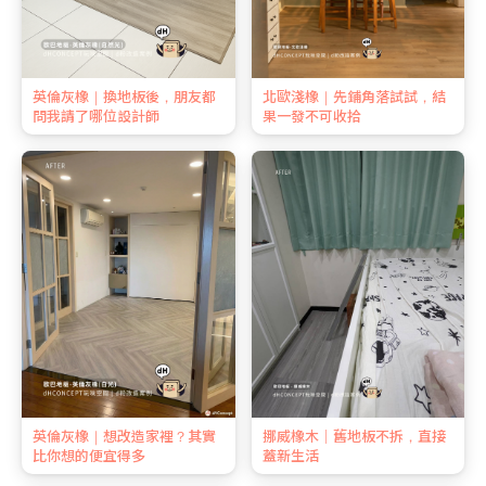
英倫灰橡｜換地板後，朋友都
北歐淺橡｜先鋪角落試試，結
問我請了哪位設計師
果一發不可收拾
英倫灰橡｜想改造家裡？其實
挪威橡木｜舊地板不拆，直接
比你想的便宜得多
蓋新生活