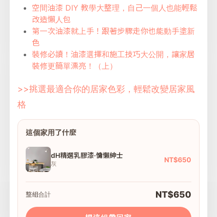
空間油漆 DIY 教學大整理，自己一個人也能輕鬆
改造懶人包
第一次油漆就上手！跟著步驟走你也能動手塗新
色
裝修必讀！油漆選擇和施工技巧大公開，讓家居
裝修更簡單漂亮！（上）
>>挑選最適合你的居家色彩，輕鬆改變居家風
格
這個家用了什麼
dH精選乳膠漆·慵懶紳士
NT$650
灰
NT$650
整組合計