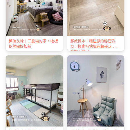
英倫灰橡｜三隻貓的家，地板
挪威橡木｜租屋族的秘密武
依然完好如新
器：搬家時地板完整帶走，押
金安心拿回