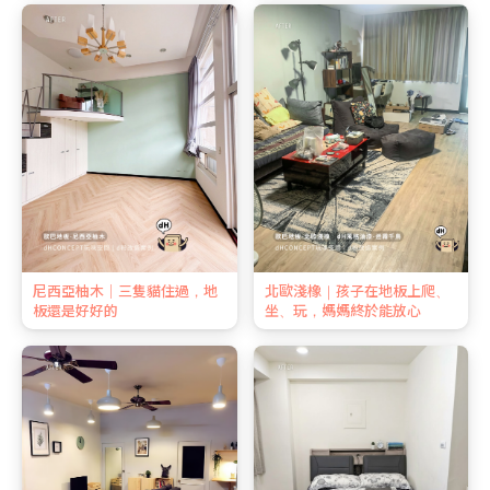
尼西亞柚木｜三隻貓住過，地
北歐淺橡｜孩子在地板上爬、
板還是好好的
坐、玩，媽媽終於能放心