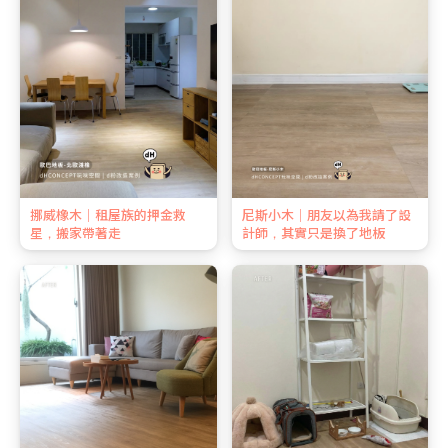
挪威橡木｜租屋族的押金救
尼斯小木｜朋友以為我請了設
星，搬家帶著走
計師，其實只是換了地板