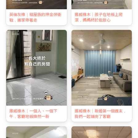
英倫灰橡｜租屋族的押金保衛
挪威橡木｜孩子在地板上爬
戰，搬家帶著走
滾，媽媽終於能放心
挪威橡木｜一個人、一個下
挪威橡木｜新婚第一個週末，
午，客廳地板煥然一新
我們一起鋪完了客廳