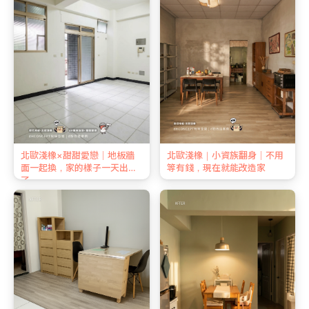
北歐淺橡×甜甜愛戀｜地板牆
北歐淺橡｜小資族翻身｜不用
面一起換，家的樣子一天出來
等有錢，現在就能改造家
了