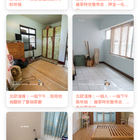
的地板
搬家時完整帶走，押金一毛不
少
北歐淺橡｜一個下午，我用地
北歐淺橡｜一個人、一個下午
板翻新了整個客廳
換地板 ｜ 搬家時完整帶走、押
金全額拿回