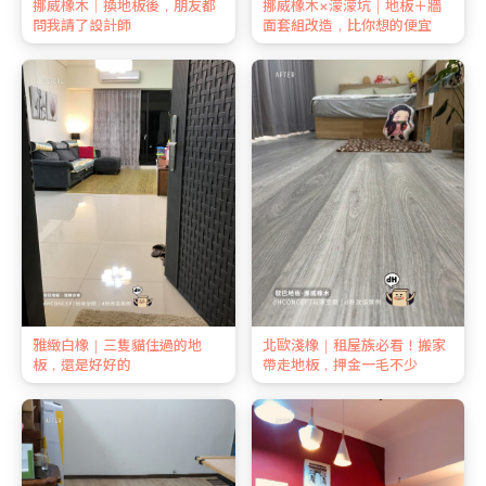
挪威橡木｜換地板後，朋友都
挪威橡木×濛濛坑｜地板＋牆
問我請了設計師
面套組改造，比你想的便宜
雅緻白橡｜三隻貓住過的地
北歐淺橡｜租屋族必看！搬家
板，還是好好的
帶走地板，押金一毛不少