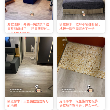
北歐淺橡｜先鋪一角試試？結
挪威橡木｜12坪小宅翻身記，
果整間都鋪了 ｜ 租屋族終於不
地板一換空間感大了一倍
用為地板賠押金
挪威橡木｜三隻貓住過還好好
尼斯小木｜租屋族的地板夢：
的地板
搬家時完整帶走，押金一毛不
少