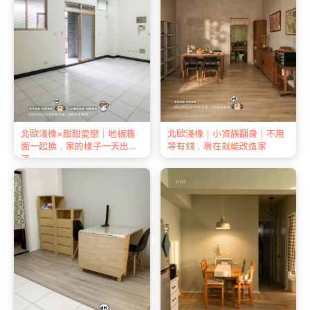
北歐淺橡×甜甜愛戀｜地板牆
北歐淺橡｜小資族翻身｜不用
面一起換，家的樣子一天出來
等有錢，現在就能改造家
了