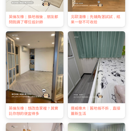
英倫灰橡｜換地板後，朋友都
北歐淺橡｜先鋪角落試試，結
問我請了哪位設計師
果一發不可收拾
英倫灰橡｜想改造家裡？其實
挪威橡木｜舊地板不拆，直接
比你想的便宜得多
蓋新生活