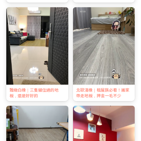
雅緻白橡｜三隻貓住過的地
北歐淺橡｜租屋族必看！搬家
板，還是好好的
帶走地板，押金一毛不少