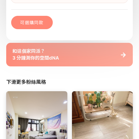
可選購同款
和這個家同派？
→
3 分鐘測你的空間dNA
下滑更多粉絲風格