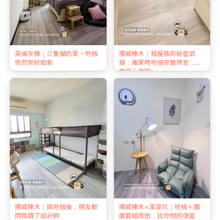
英倫灰橡｜三隻貓的家，地板
挪威橡木｜租屋族的秘密武
依然完好如新
器：搬家時地板完整帶走，押
金安心拿回
挪威橡木｜換地板後，朋友都
挪威橡木×濛濛坑｜地板＋牆
問我請了設計師
面套組改造，比你想的便宜