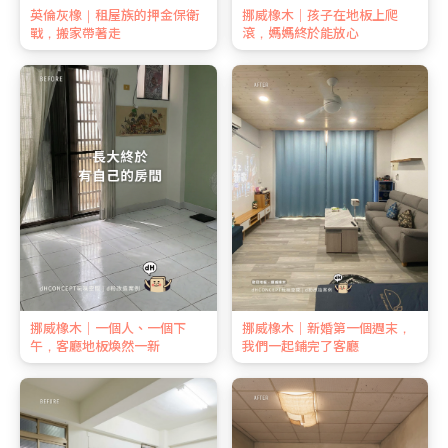
英倫灰橡｜租屋族的押金保衛
挪威橡木｜孩子在地板上爬
戰，搬家帶著走
滾，媽媽終於能放心
挪威橡木｜一個人、一個下
挪威橡木｜新婚第一個週末，
午，客廳地板煥然一新
我們一起鋪完了客廳