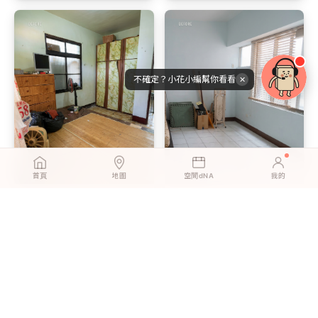
不確定？小花小編幫你看看
✕
首頁
地圖
空間dNA
我的
北歐淺橡｜一個下午，我用地
北歐淺橡｜一個人、一個下午
板翻新了整個客廳
換地板 ｜ 搬家時完整帶走、押
金全額拿回