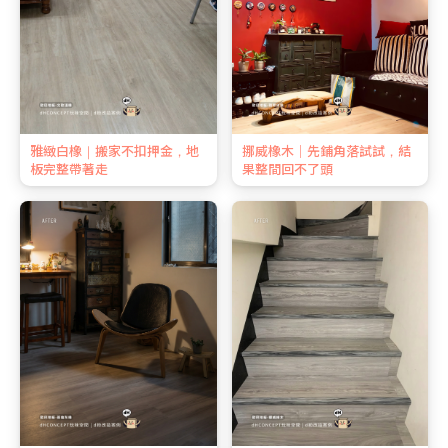
雅緻白橡｜搬家不扣押金，地
挪威橡木｜先鋪角落試試，結
板完整帶著走
果整間回不了頭