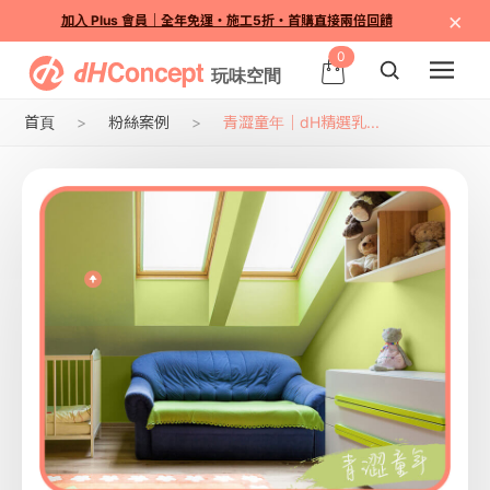
×
加入 Plus 會員｜全年免運・施工5折・首購直接兩倍回饋
0
首頁
粉絲案例
青澀童年｜dH精選乳...