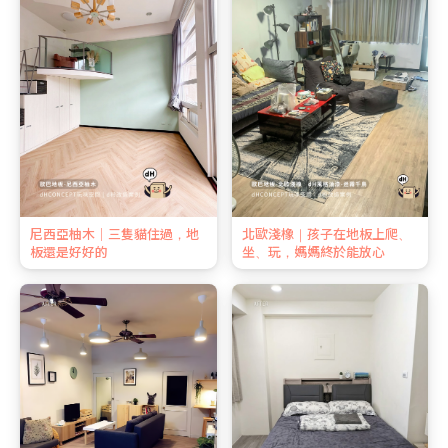
尼西亞柚木｜三隻貓住過，地
北歐淺橡｜孩子在地板上爬、
板還是好好的
坐、玩，媽媽終於能放心