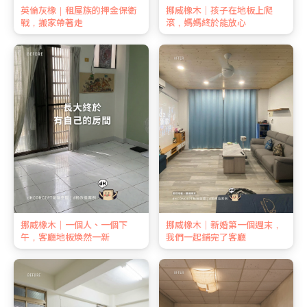
英倫灰橡｜租屋族的押金保衛
挪威橡木｜孩子在地板上爬
戰，搬家帶著走
滾，媽媽終於能放心
挪威橡木｜一個人、一個下
挪威橡木｜新婚第一個週末，
午，客廳地板煥然一新
我們一起鋪完了客廳