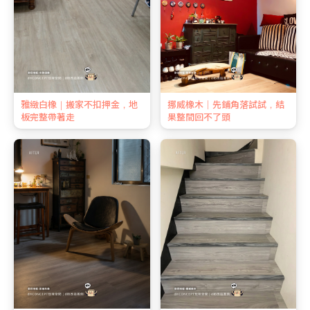
雅緻白橡｜搬家不扣押金，地
挪威橡木｜先鋪角落試試，結
板完整帶著走
果整間回不了頭