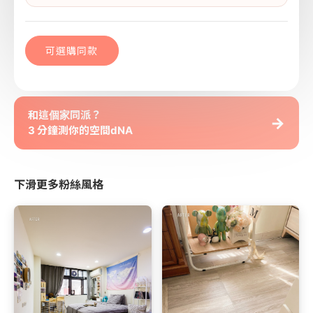
可選購同款
和這個家同派？
→
3 分鐘測你的空間dNA
下滑更多粉絲風格