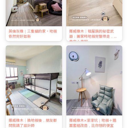
英倫灰橡｜三隻貓的家，地板
挪威橡木｜租屋族的秘密武
依然完好如新
器：搬家時地板完整帶走，押
金安心拿回
挪威橡木｜換地板後，朋友都
挪威橡木×濛濛坑｜地板＋牆
問我請了設計師
面套組改造，比你想的便宜