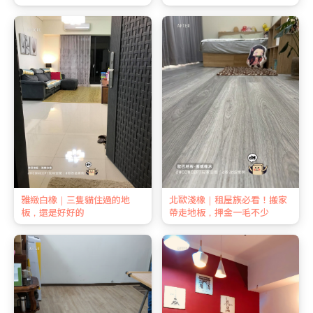
雅緻白橡｜三隻貓住過的地
北歐淺橡｜租屋族必看！搬家
板，還是好好的
帶走地板，押金一毛不少