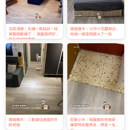
北歐淺橡｜先鋪一角試試？結
挪威橡木｜12坪小宅翻身記，
果整間都鋪了 ｜ 租屋族終於不
地板一換空間感大了一倍
用為地板賠押金
挪威橡木｜三隻貓住過還好好
尼斯小木｜租屋族的地板夢：
的地板
搬家時完整帶走，押金一毛不
少