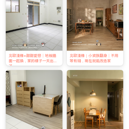
北歐淺橡×甜甜愛戀｜地板牆
北歐淺橡｜小資族翻身｜不用
面一起換，家的樣子一天出來
等有錢，現在就能改造家
了