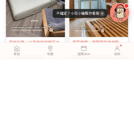
不確定？小花小編幫你看看
✕
英倫灰橡｜以為換地板要花大
尊爵原橡｜租屋族的地板救
錢？預算有限也能自己來
星：搬家帶走，押金完全拿回
首頁
地圖
空間dNA
我的