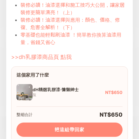
裝修必讀！油漆選擇和施工技巧大公開，讓家居
裝修更簡單漂亮！（上）
裝修必讀！油漆選擇與應用：顏色、價格、修
復、危害全解析！（下）
零基礎也能輕鬆刷油漆 ！簡單教你換算油漆用
量，省錢又省心
>>dh乳膠漆商品頁 點我
這個家用了什麼
dH精選乳膠漆·慵懶紳士
NT$650
灰
NT$650
整組合計
把這組帶回家