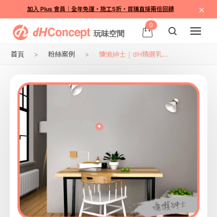
×
加入 Plus 會員｜全年免運・施工5折・首購直接兩倍回饋
0
首頁
粉絲案例
慵懶紳士｜dH精選乳...