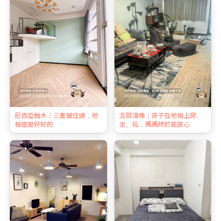
尼西亞柚木｜三隻貓住過，地
北歐淺橡｜孩子在地板上爬、
板還是好好的
坐、玩，媽媽終於能放心