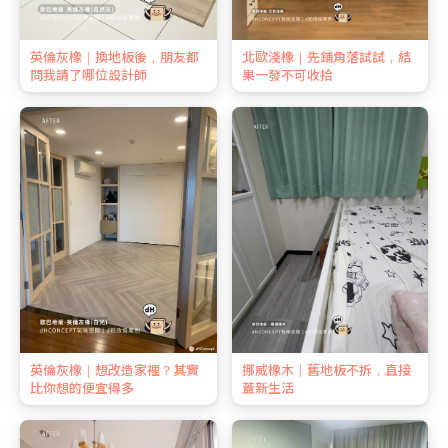
英倫灰橡｜換地板後，朋友都
北歐淺橡｜先鋪角落試試，結
問我請了哪位設計師
果一發不可收拾
英倫灰橡｜想改造家裡？其實
挪威橡木｜舊地板不拆，直接
比你想的便宜得多
蓋新生活